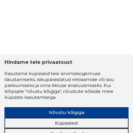
3
Hindame teie privaatsust
Kasutame küpsiseid teie sirvimiskogemuse
täiustamiseks, isikupärastatud reklaamide või sisu
pakkumiseks ja oma liikluse analüüsimiseks. Kui
klõpsate "nõustu kõigiga", nõustute kõikide meie
küpsiste kasutamisega.
Nõustu kõigiga
Küpsistest
ELLI VAIM