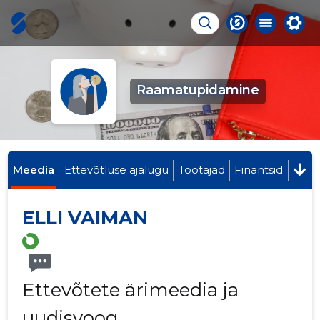
Raamatupidamine
Meedia
Ettevõtluse ajalugu
Töötajad
Finantsid
ELLI VAIMAN
Ettevõtete ärimeedia ja
uudisvoog