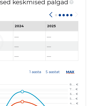
ised keskmised palgad
?
2024
2025
......
......
......
......
......
......
1 aasta
5 aastat
MAX