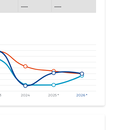
......
......