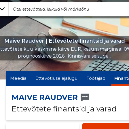
Maive Raudver | Ettevõtete finantsid ja varad
ttevõtete kuu keskmine käive EUR, kasumimarginaal 0
prognooskäive 2026 . Kinnisvara seisuga...
Meedia
Ettevõtluse ajalugu
Töötajad
Finant
MAIVE RAUDVER
Ettevõtete finantsid ja varad