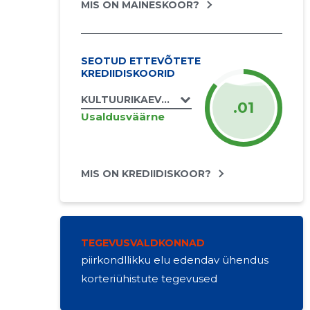
MIS ON MAINESKOOR?
SEOTUD ETTEVÕTETE
KREDIIDISKOORID
KULTUURIKAEVANDUS MTÜ
.01
Usaldusväärne
MIS ON KREDIIDISKOOR?
TEGEVUSVALDKONNAD
piirkondllikku elu edendav ühendus
korteriühistute tegevused