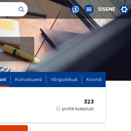
SISENE
%,
sid
Kohustused
Võrgustikud
Koond
323
?
profiili külastust