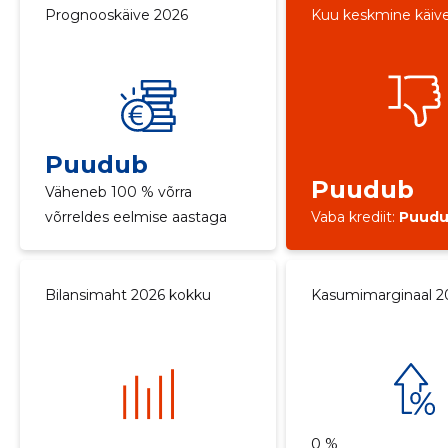
Prognooskäive 2026
Kuu keskmine käiv
Puudub
Puudub
Väheneb 100 % võrra
võrreldes eelmise aastaga
Vaba krediit:
Puud
Bilansimaht 2026 kokku
Kasumimarginaal 2
0 %