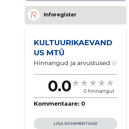
Inforegister
KULTUURIKAEVAND
US MTÜ
Hinnangud ja arvustused
?
0.0
0 hinnangut
Kommentaare:
0
LISA KOMMENTAAR