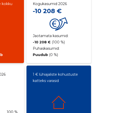
e kokku
Kogukasumid 2026
-10 208 €
Jaotamata kasumid:
-10 208 €
(100 %)
Puhaskasumid:
ub
Puudub
(0 %)
026
1 € lühiajaliste kohustuste
katteks varasid
100 %