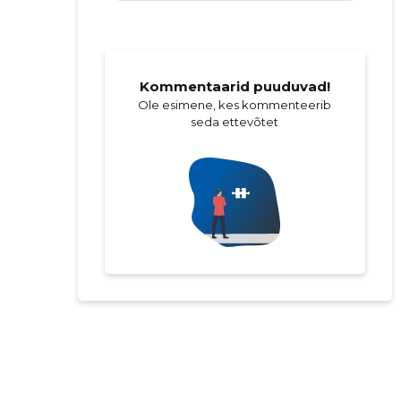
Kommentaarid puuduvad!
Ole esimene, kes kommenteerib
seda ettevõtet