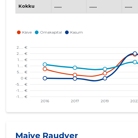
Kokku
......
......
......
Maive Raudver