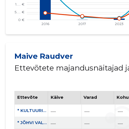
Maive Raudver
Ettevõtete majandusnäitajad 
Ettevõte
Käive
Varad
Kohu
* KULTUURIKAEVANDUS MTÜ
......
......
......
* JÕHVI VALD, KOHTLA-NÕMME ALEV, KAEVURITE PST 3 KORTERIÜHISTU
......
......
......