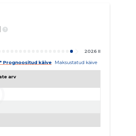
d
?
2026 II
* Prognoositud käive
Maksustatud käive
ate arv