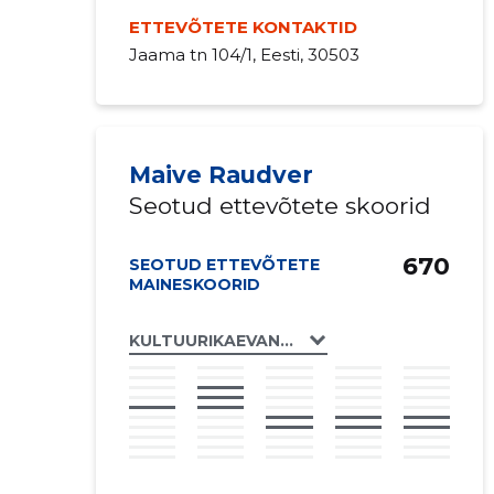
ETTEVÕTETE KONTAKTID
Jaama tn 104/1, Eesti, 30503
Maive Raudver
Seotud ettevõtete skoorid
670
SEOTUD ETTEVÕTETE
MAINESKOORID
KULTUURIKAEVANDUS MTÜ