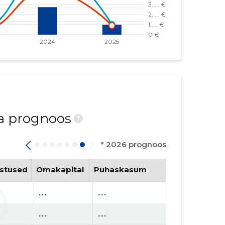
ja prognoos
?
* 2026 prognoos
stused
Omakapital
Puhaskasum
......
......
......
......