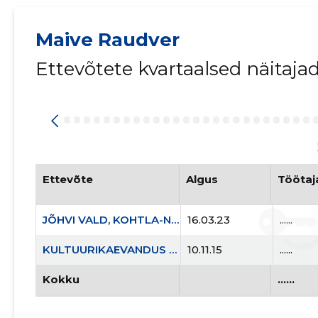
Maive Raudver
Ettevõtete kvartaalsed näitaja
Ettevõte
Algus
Töötaj
JÕHVI VALD, KOHTLA-NÕMME ALEV, KAEVURITE PST 3 KORTERIÜHISTU
16.03.23
......
KULTUURIKAEVANDUS MTÜ
10.11.15
......
Kokku
......