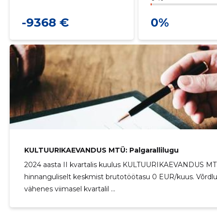
-9368 €
0%
KULTUURIKAEVANDUS MTÜ: Palgarallilugu
2024 aasta II kvartalis kuulus KULTUURIKAEVANDUS MTÜ
hinnanguliselt keskmist brutotöötasu 0 EUR/kuus. Võrdlus
vähenes viimasel kvartalil ...