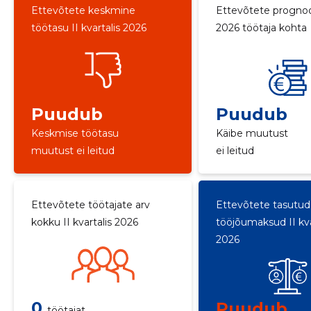
Ettevõtete keskmine
Ettevõtete progno
töötasu II kvartalis 2026
2026 töötaja kohta
Puudub
Puudub
Keskmise töötasu
Käibe muutust
muutust ei leitud
ei leitud
Ettevõtete töötajate arv
Ettevõtete tasutud
kokku II kvartalis 2026
tööjõumaksud II kva
2026
0
Puudub
töötajat