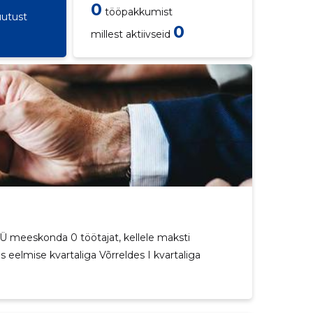
0
tööpakkumist
utust
0
millest aktiivseid
 meeskonda 0 töötajat, kellele maksti
 eelmise kvartaliga Võrreldes I kvartaliga