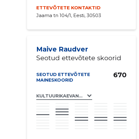
ETTEVÕTETE KONTAKTID
Jaama tn 104/1, Eesti, 30503
Maive Raudver
Seotud ettevõtete skoorid
670
SEOTUD ETTEVÕTETE
MAINESKOORID
KULTUURIKAEVANDUS MTÜ