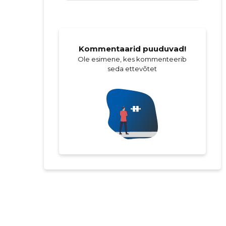
Kommentaarid puuduvad!
Ole esimene, kes kommenteerib
seda ettevõtet