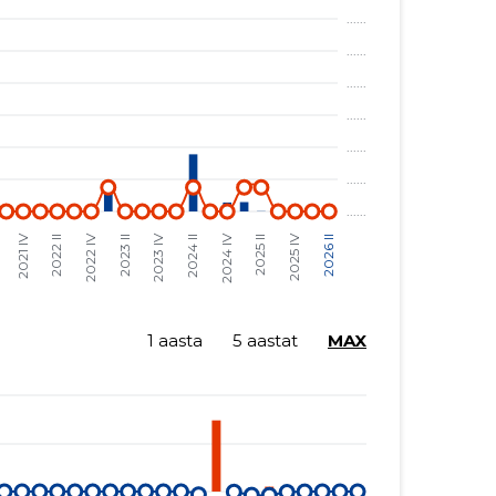
1 aasta
5 aastat
MAX