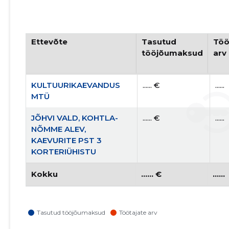
Ettevõte
Tasutud
Töö
tööjõumaksud
arv
KULTUURIKAEVANDUS
...... €
......
MTÜ
JÕHVI VALD, KOHTLA-
...... €
......
NÕMME ALEV,
KAEVURITE PST 3
KORTERIÜHISTU
Kokku
...... €
......