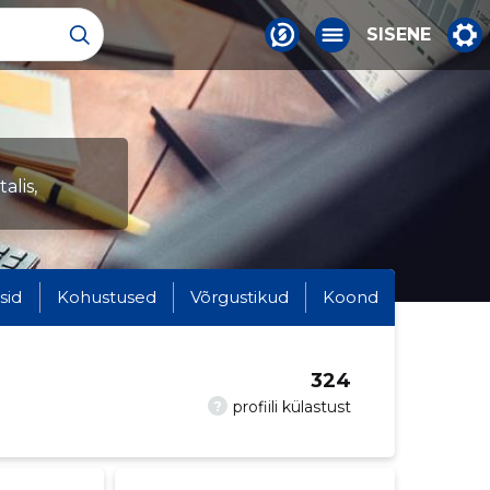
SISENE
alis,
sid
Kohustused
Võrgustikud
Koond
324
?
profiili külastust