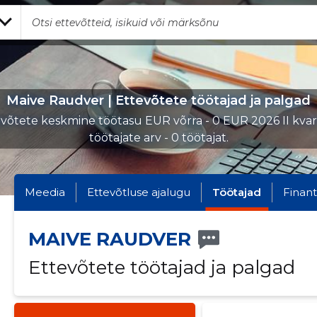
Maive Raudver | Ettevõtete töötajad ja palgad
võtete keskmine töötasu EUR võrra - 0 EUR 2026 II kvart
töötajate arv - 0 töötajat.
Meedia
Ettevõtluse ajalugu
Töötajad
Finant
MAIVE RAUDVER
Ettevõtete töötajad ja palgad