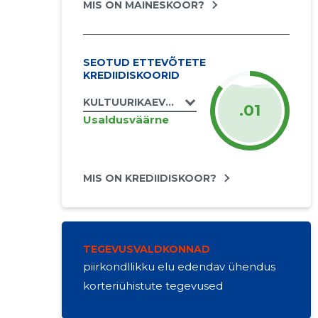
MIS ON MAINESKOOR?
SEOTUD ETTEVÕTETE
KREDIIDISKOORID
KULTUURIKAEVANDUS MTÜ
.01
Usaldusväärne
MIS ON KREDIIDISKOOR?
TEGEVUSVALDKONNAD
piirkondllikku elu edendav ühendus
korteriühistute tegevused