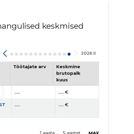
innangulised keskmised
2026 II
Töötajate arv
Keskmine
brutopalk
kuus
......
...... €
ST
......
...... €
1 aasta
5 aastat
MAX