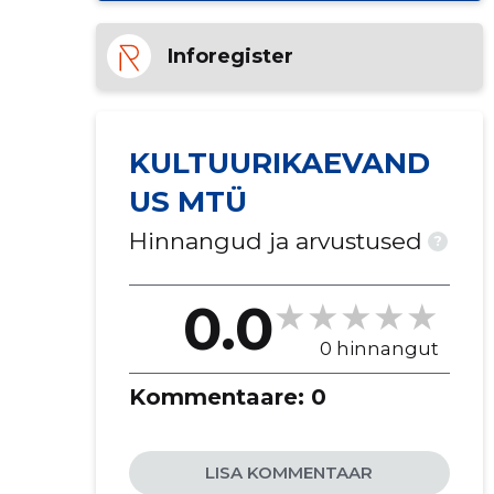
Inforegister
KULTUURIKAEVAND
US MTÜ
Hinnangud ja arvustused
?
0.0
0 hinnangut
Kommentaare:
0
LISA KOMMENTAAR