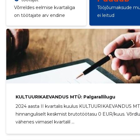
Võrreldes eelmise kvartaliga
Tööjõumaksude mu
on töötajate arv endine
ei leitud
KULTUURIKAEVANDUS MTÜ: Palgarallilugu
2024 aasta II kvartalis kuulus KULTUURIKAEVANDUS MTÜ
hinnanguliselt keskmist brutotöötasu 0 EUR/kuus. Võrdlus
vähenes viimasel kvartalil ...