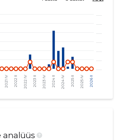
e analüüs
?