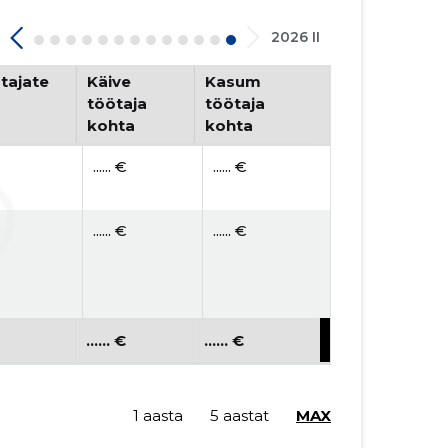
2026 II
tajate
Käive
Kasum
töötaja
töötaja
kohta
kohta
...... €
...... €
...... €
...... €
...... €
...... €
1 aasta
5 aastat
MAX