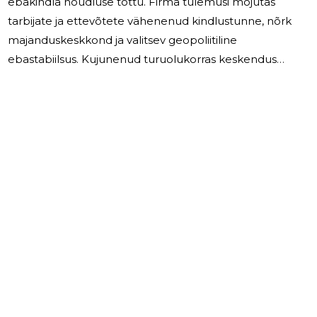
ebakindla nõudluse tõttu. Firma tulemusi mõjutas
tarbijate ja ettevõtete vähenenud kindlustunne, nõrk
majanduskeskkond ja valitsev geopoliitiline
ebastabiilsus. Kujunenud turuolukorras keskendus
Scalewireless OÜ eelkõige teenustele –
konsultatsioonid, hooldus- ja tugiteenused,
teleteenused ning nende kvaliteedi tõstmisele.
Suurematest projektidest osale Scalewireless OÜ Eesti
Jalgpalli Liidu tellimusel kohaliku videokohtunike
süsteemi käivitamisel ja arendamisel, mis pakkus
hulgaliselt unikaalseid tehnilisi väljakutseid ja võimalust