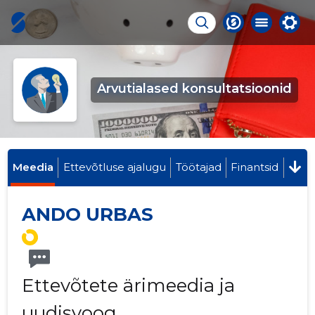
Arvutialased konsultatsioonid
Meedia
Ettevõtluse ajalugu
Töötajad
Finantsid
ANDO URBAS
Ettevõtete ärimeedia ja
uudisvoog