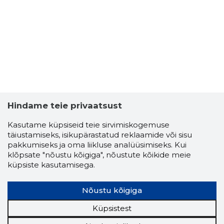
8
Hindame teie privaatsust
Kasutame küpsiseid teie sirvimiskogemuse
täiustamiseks, isikupärastatud reklaamide või sisu
pakkumiseks ja oma liikluse analüüsimiseks. Kui
klõpsate "nõustu kõigiga", nõustute kõikide meie
küpsiste kasutamisega.
Nõustu kõigiga
Küpsistest