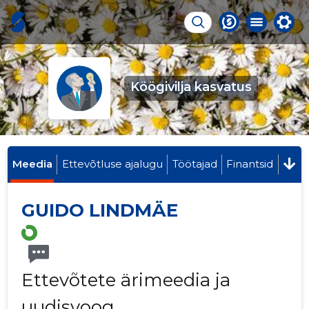
Köögivilja kasvatus
Meedia
Ettevõtluse ajalugu
Töötajad
Finantsid
GUIDO LINDMÄE
Ettevõtete ärimeedia ja
uudisvoog