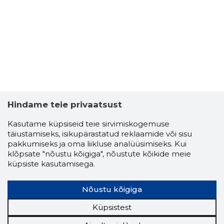
GUIDO LI
Usaldusv
Hindame teie privaatsust
Kasutame küpsiseid teie sirvimiskogemuse
täiustamiseks, isikupärastatud reklaamide või sisu
pakkumiseks ja oma liikluse analüüsimiseks. Kui
klõpsate "nõustu kõigiga", nõustute kõikide meie
küpsiste kasutamisega.
Nõustu kõigiga
Küpsistest