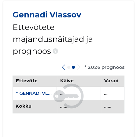
Gennadi Vlassov
Ettevõtete
majandusnäitajad ja
prognoos
?
* 2026 prognoos
Ettevõte
Käive
Varad
* GENNADI VLASSOVI ETTEVÕTE KÜLM JA KUUM FIE
......
......
Kokku
......
......