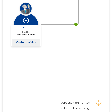
Võrgustik on nähtav
vähendatud seostega