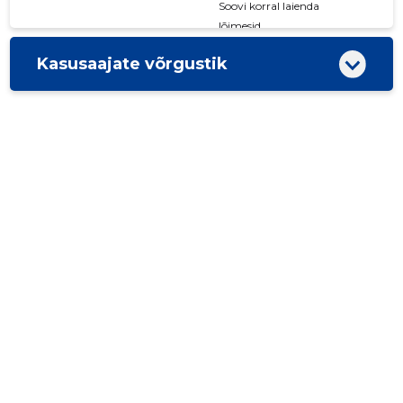
Soovi korral laienda
lõimesid
Kasusaajate võrgustik