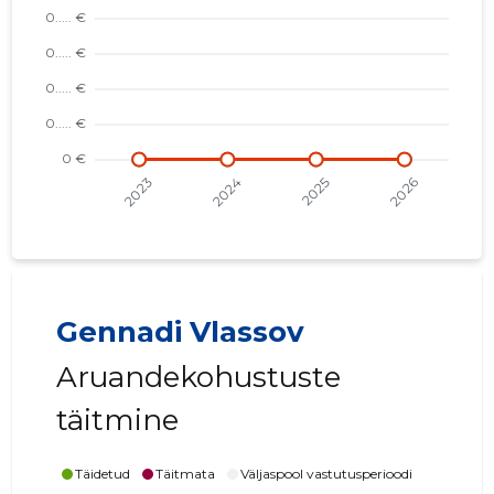
Gennadi Vlassov
Aruandekohustuste
täitmine
Täidetud
Täitmata
Väljaspool vastutusperioodi