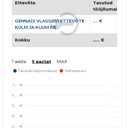
Ettevõte
Tasutud
tööjõumaksud
GENNADI VLASSOVI ETTEVÕTE
...... €
KÜLM JA KUUM FIE
Kokku
...... €
1 aasta
5 aastat
MAX