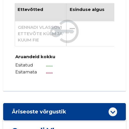
Ettevõtted
Esinduse algus
Es
GENNADI VLASSOVI
......
......
ETTEVÕTE KÜLM JA
KUUM FIE
Aruandeid kokku
Esitatud
......
Esitamata
......
Äriseoste võrgustik