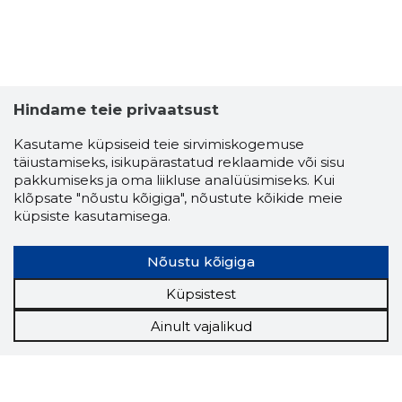
Hindame teie privaatsust
Kasutame küpsiseid teie sirvimiskogemuse
täiustamiseks, isikupärastatud reklaamide või sisu
pakkumiseks ja oma liikluse analüüsimiseks. Kui
klõpsate "nõustu kõigiga", nõustute kõikide meie
küpsiste kasutamisega.
Nõustu kõigiga
Küpsistest
Ainult vajalikud