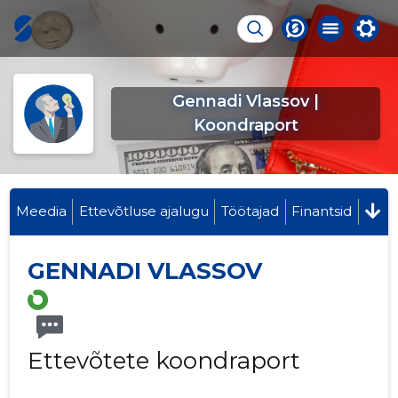
Gennadi Vlassov |
Koondraport
Meedia
Ettevõtluse ajalugu
Töötajad
Finantsid
GENNADI VLASSOV
Ettevõtete koondraport