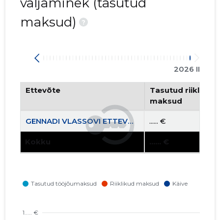
väljaminek (tasutud
maksud)
?
2026 II
Ettevõte
Tasutud riiklikud 
maksud
GENNADI VLASSOVI ETTEVÕTE KÜLM JA KUUM FIE
...... €
Kokku
...... €