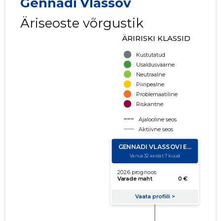
Gennadi Vlassov
Äriseoste võrgustik
ÄRIRISKI KLASSID
Kustutatud
Usaldusväärne
Neutraalne
Piiripealne
Problemaatiline
Riskantne
Ajalooline seos
Aktiivne seos
käibe suurus
võla suurus
Seoste laiendamine