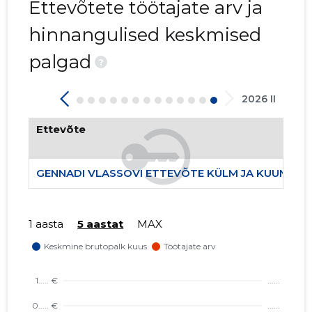
Ettevõtete töötajate arv ja
3
hinnangulised keskmised
palgad
?
2026 II
Ettevõte
GENNADI VLASSOVI ETTEVÕTE KÜLM JA KUUM FIE
1 aasta
5 aastat
MAX
GENNADI 
Usaldusv