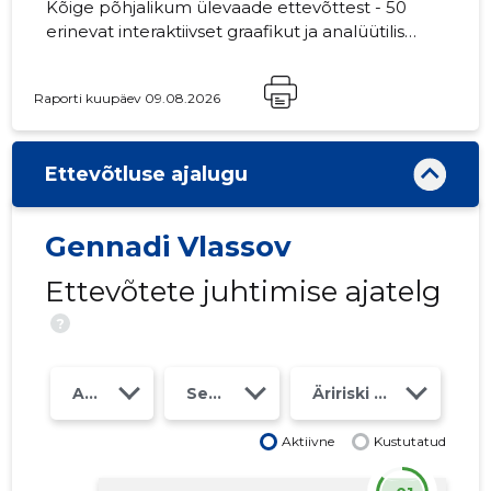
Kõige põhjalikum ülevaade ettevõttest - 50
erinevat interaktiivset graafikut ja analüütilist
mudelit. Hind 49 EUR või kuutasu alates 19
EUR
Raporti kuupäev 09.08.2026
Ettevõtluse ajalugu
Gennadi Vlassov
Ettevõtete juhtimise ajatelg
?
Aasta
Seosed
Äririski klass
Aktiivne
Kustutatud