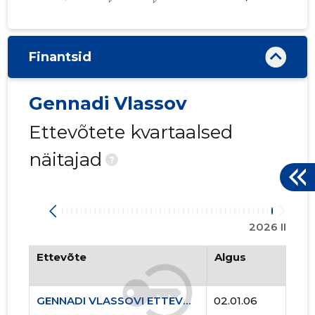
Finantsid
Gennadi Vlassov
Ettevõtete kvartaalsed
näitajad
?
2026 II
Ettevõte
Algus
GENNADI VLASSOVI ETTEVÕTE KÜLM JA KUUM FIE
02.01.06