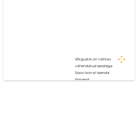
Võrgustik on nähtav
vähendatud seostega
Soovi korral laienda
lõimesid