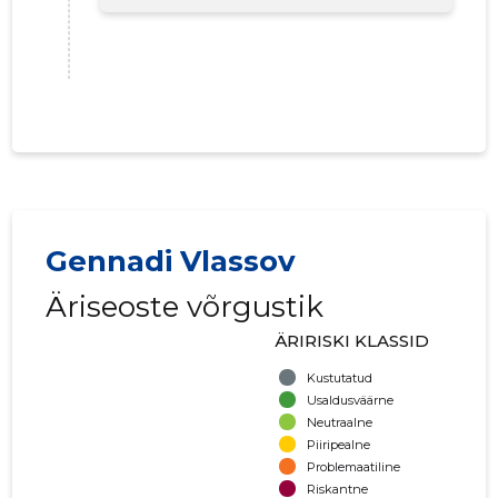
Gennadi Vlassov
Äriseoste võrgustik
ÄRIRISKI KLASSID
Kustutatud
Usaldusväärne
Neutraalne
Piiripealne
Problemaatiline
Riskantne