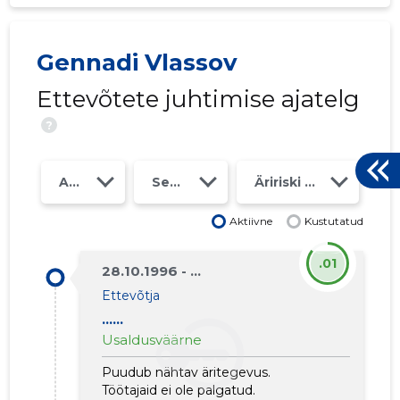
3
Gennadi Vlassov
Ettevõtete juhtimise ajatelg
?
Aasta
Seosed
Äririski klass
Aktiivne
Kustutatud
.01
28.10.1996 - ...
Ettevõtja
......
GENNADI 
Usaldusväärne
Usaldusv
Puudub nähtav äritegevus.
Töötajaid ei ole palgatud.