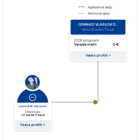
Ajalooline seos
Aktiivne seos
käibe suurus
võla suurus
Seoste laiendamine