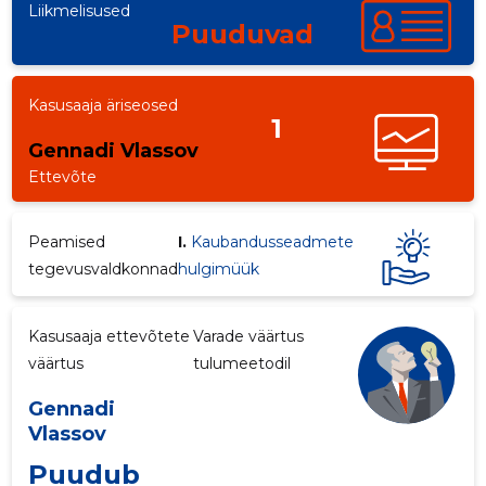
Liikmelisused
Puuduvad
Kasusaaja äriseosed
1
Gennadi Vlassov
Ettevõte
Peamised
I.
Kaubandusseadmete
tegevusvaldkonnad
hulgimüük
Kasusaaja ettevõtete
Varade väärtus
väärtus
tulumeetodil
Gennadi
Vlassov
Puudub