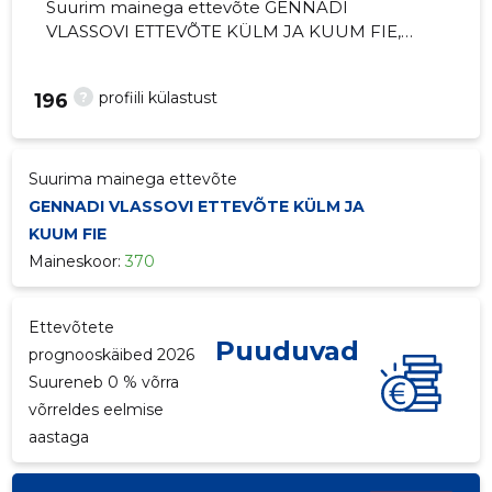
Suurim mainega ettevõte GENNADI
VLASSOVI ETTEVÕTE KÜLM JA KUUM FIE,
maineskoor 370, aktiivseid äriseoseid 1.
Kaubandusseadmete hulgimüük.
?
profiili külastust
196
Suurima mainega ettevõte
GENNADI VLASSOVI ETTEVÕTE KÜLM JA
KUUM FIE
Maineskoor:
370
Ettevõtete
Puuduvad
prognooskäibed 2026
Suureneb 0 % võrra
võrreldes eelmise
aastaga