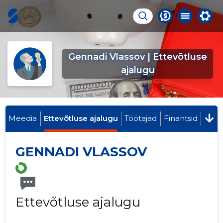
Gennadi Vlassov | Ettevõtluse
ajalugu
Meedia
Ettevõtluse ajalugu
Töötajad
Finantsid
GENNADI VLASSOV
Ettevõtluse ajalugu