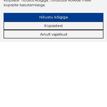
klõpsate "nõustu kõigiga", nõustute kõikide meie
küpsiste kasutamisega.
Nõustu kõigiga
Küpsistest
Ainult vajalikud
Storybook
Chrome laiendus