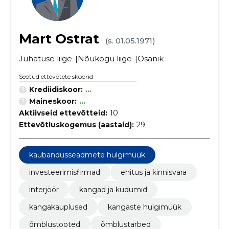
Mart Ostrat
(s. 01.05.1971)
Juhatuse liige
Nõukogu liige
Osanik
Seotud ettevõtete skoorid
Krediidiskoor:
...
Maineskoor:
...
Aktiivseid ettevõtteid:
10
Ettevõtluskogemus (aastaid):
29
kaubandusseadmete hulgimüük
investeerimisfirmad
ehitus ja kinnisvara
interjöör
kangad ja kudumid
kangakauplused
kangaste hulgimüük
õmblustooted
õmblustarbed