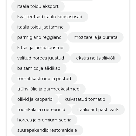
itaalia toidu eksport
kvaliteetsed itaalia koostisosad
itaalia toidu jaotamine
parmigiano reggiano
mozzarella ja burrata
kitse- ja lambajuustud
valitud horeca juustud
ekstra neitsioliiviõli
balsamico ja äädikad
tomatikastmed ja pestod
trühvliõlid ja gurmeekastmed
oliivid ja kapparid
kuivatatud tomatid
tuunikala ja mereannid
itaalia antipasti valik
horeca ja premium-seeria
suurepakendid restoranidele