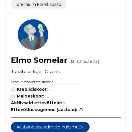
premium koostisosad
Elmo Somelar
(s. 10.12.1973)
Juhatuse liige
Osanik
Seotud ettevõtete skoorid
Krediidiskoor:
...
Maineskoor:
...
Aktiivseid ettevõtteid:
5
Ettevõtluskogemus (aastaid):
27
kaubandusseadmete hulgimüük