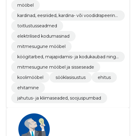
mete remondi- ja hooldusteenused
mööbel
kardinad, eesriided, kardina- või voodidrapeering
ud ja tekstiilrulood
toitlustusseadmed
elektrilised kodumasinad
mitmesugune mööbel
köögitarbed, majapidamis- ja kodukaubad ning
toitlustustarbed
mitmesugune mööbel ja sisseseade
koolimööbel
sööklasisustus
ehitus
ehitamine
jahutus- ja kliimaseaded, soojuspumbad