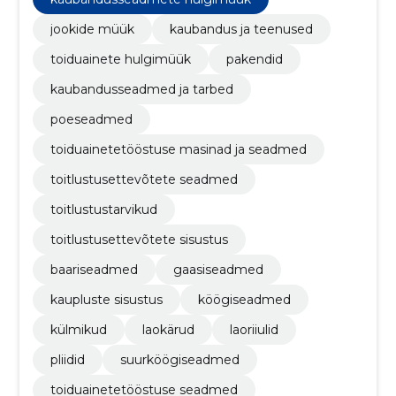
jookide müük
kaubandus ja teenused
toiduainete hulgimüük
pakendid
kaubandusseadmed ja tarbed
poeseadmed
toiduainetetööstuse masinad ja seadmed
toitlustusettevõtete seadmed
toitlustustarvikud
toitlustusettevõtete sisustus
baariseadmed
gaasiseadmed
kaupluste sisustus
köögiseadmed
külmikud
laokärud
laoriiulid
pliidid
suurköögiseadmed
toiduainetetööstuse seadmed