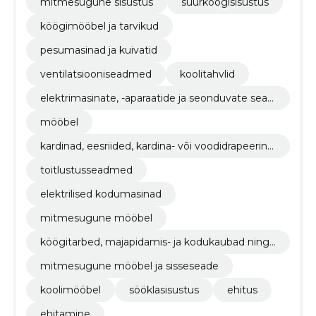
mitmesugune sisustus
suurköögisisustus
köögimööbel ja tarvikud
pesumasinad ja kuivatid
ventilatsiooniseadmed
koolitahvlid
elektrimasinate, -aparaatide ja seonduvate sead
mete remondi- ja hooldusteenused
mööbel
kardinad, eesriided, kardina- või voodidrapeering
ud ja tekstiilrulood
toitlustusseadmed
elektrilised kodumasinad
mitmesugune mööbel
köögitarbed, majapidamis- ja kodukaubad ning
toitlustustarbed
mitmesugune mööbel ja sisseseade
koolimööbel
sööklasisustus
ehitus
ehitamine