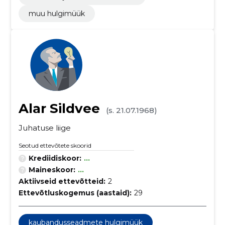
muu hulgimüük
Alar Sildvee
(s. 21.07.1968)
Juhatuse liige
Seotud ettevõtete skoorid
Krediidiskoor:
...
Maineskoor:
...
Aktiivseid ettevõtteid:
2
Ettevõtluskogemus (aastaid):
29
kaubandusseadmete hulgimüük