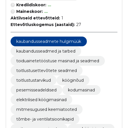
Krediidiskoor:
...
Maineskoor:
...
Aktiivseid ettevõtteid:
1
Ettevõtluskogemus (aastaid):
27
kaubandusseadmete hulgimüük
kaubandusseadmed ja tarbed
toiduainetetööstuse masinad ja seadmed
toitlustusettevõtete seadmed
toitlustustarvikud
kööginõud
pesemisseadeldised
kodumasinad
elektrilised köögimasinad
mitmesugused keemiatooted
tõmbe- ja ventilatsioonikapid