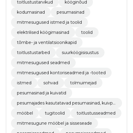
toitlustustarvikud
kööginõud
kodumasinad
pesumasinad
mitmesugused istmed ja toolid
elektrilised köögimasinad
toolid
tõmbe- ja ventilatsioonikapid
toitlustustarbed
suurköögisisustus
mitmesugused seadmed
mitmesugused kontoriseadmed ja -tooted
istmed
sohvad
tolmuimejad
pesumasinad ja kuivatid
pesumajades kasutatavad pesumasinad, kuivpu
hastusmasinad ja kuivatid
mööbel
tugitoolid
toitlustusseadmed
mitmesugune mööbel ja sisseseade