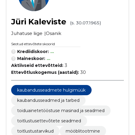
Jüri Kaleviste
(s. 30.07.1965)
Juhatuse liige
Osanik
Seotud ettevõtete skoorid
Krediidiskoor:
...
Maineskoor:
...
Aktiivseid ettevõtteid:
3
Ettevõtluskogemus (aastaid):
30
kaubandusseadmete hulgimüük
kaubandusseadmed ja tarbed
toiduainetetööstuse masinad ja seadmed
toitlustusettevõtete seadmed
toitlustustarvikud
mööblitootmine