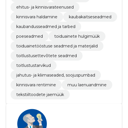
ehitus- ja kinnisvarateenused
kinnisvara haldamine
kaubakaitseseadmed
kaubandusseadmed ja tarbed
poeseadmed
toiduainete hulgimüük
toiduainetööstuse seadmed ja materjalid
toitlustusettevõtete seadmed
toitlustustarvikud
jahutus- ja kliimaseaded, soojuspumbad
kinnisvara rentimine
muu laenuandmine
tekstiiltoodete jaemüük