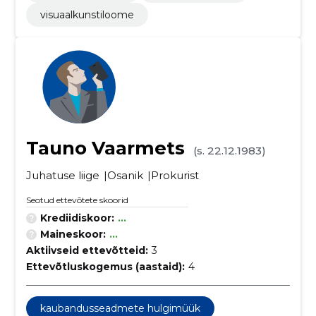
visuaalkunstiloome
Tauno Vaarmets
(s. 22.12.1983)
Juhatuse liige
Osanik
Prokurist
Seotud ettevõtete skoorid
Krediidiskoor:
...
Maineskoor:
...
Aktiivseid ettevõtteid:
3
Ettevõtluskogemus (aastaid):
4
kaubandusseadmete hulgimüük