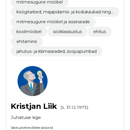
mitmesugune mööbel
köögitarbed, majapidamis- ja kodukaubad ning
toitlustustarbed
mitmesugune mööbel ja sisseseade
koolimööbel
sööklasisustus
ehitus
ehitamine
jahutus- ja kliimaseaded, soojuspumbad
Kristjan Liik
(s. 31.12.1973)
Juhatuse liige
Seotud ettevõtete skoorid