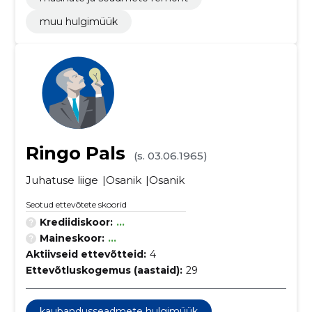
muu hulgimüük
Ringo Pals
(s. 03.06.1965)
Juhatuse liige
Osanik
Osanik
Seotud ettevõtete skoorid
Krediidiskoor:
...
Maineskoor:
...
Aktiivseid ettevõtteid:
4
Ettevõtluskogemus (aastaid):
29
kaubandusseadmete hulgimüük