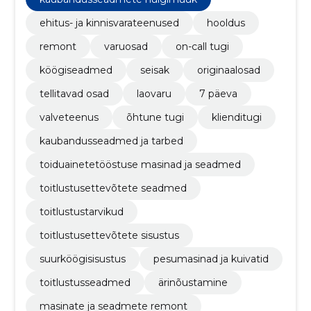
ehitus- ja kinnisvarateenused
hooldus
remont
varuosad
on-call tugi
köögiseadmed
seisak
originaalosad
tellitavad osad
laovaru
7 päeva
valveteenus
õhtune tugi
klienditugi
kaubandusseadmed ja tarbed
toiduainetetööstuse masinad ja seadmed
toitlustusettevõtete seadmed
toitlustustarvikud
toitlustusettevõtete sisustus
suurköögisisustus
pesumasinad ja kuivatid
toitlustusseadmed
ärinõustamine
masinate ja seadmete remont