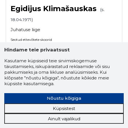
Egidijus Klimašauskas
(s.
18.04.1971)
Juhatuse liige
Seotud ettevõtete skoorid
Krediidiskoor:
...
Hindame teie privaatsust
Maineskoor:
...
Aktiivseid ettevõtteid:
1
Kasutame küpsiseid teie sirvimiskogemuse
täiustamiseks, isikupärastatud reklaamide või sisu
Ettevõtluskogemus (aastaid):
25
pakkumiseks ja oma liikluse analüüsimiseks. Kui
klõpsate "nõustu kõigiga", nõustute kõikide meie
kaubandusseadmete hulgimüük
küpsiste kasutamisega.
kaubandusseadmed ja tarbed
Nõustu kõigiga
poeseadmed
jaemüügi tarkvara
Küpsistest
kassa-ala lahendused
turvalahendused
Ainult vajalikud
iseseisvad kassad