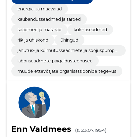
energia- ja maavarad
kaubandusseadmed ja tarbed
seadmed ja masinad
külmaseadmed
riik ja ühiskond
ühingud
jahutus- ja külmutusseadmete ja soojuspumpa
de osad
laboriseadmete paigaldusteenused
muude ettevõtjate organisatsioonide tegevus
Enn Valdmees
(s. 23.07.1954)