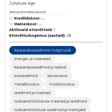
Juhatuse liige
Seotud ettevõtete skoorid
Krediidiskoor:
...
Maineskoor:
...
Aktiivseid ettevõtteid:
1
Ettevõtluskogemus (aastaid):
28
kaubandusseadmete hulgimüük
energia- ja maavarad
kaubandusseadmed ja tarbed
poeseadmed
laovarustus
metallitööstus
mööblitööstus
seadmed ja masinad
toiduainetetööstuse masinad ja seadmed
toiduainetööstuse seadmed ja materjalid