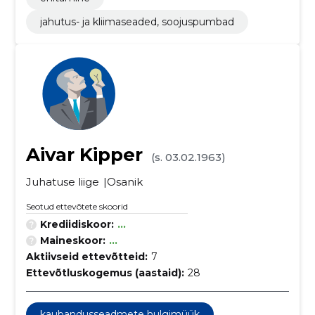
jahutus- ja kliimaseaded, soojuspumbad
Aivar Kipper
(s. 03.02.1963)
Juhatuse liige
Osanik
Seotud ettevõtete skoorid
Krediidiskoor:
...
Maineskoor:
...
Aktiivseid ettevõtteid:
7
Ettevõtluskogemus (aastaid):
28
kaubandusseadmete hulgimüük