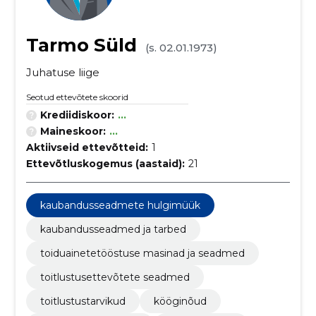
Tarmo Süld
(s. 02.01.1973)
Juhatuse liige
Seotud ettevõtete skoorid
Krediidiskoor:
...
Maineskoor:
...
Aktiivseid ettevõtteid:
1
Ettevõtluskogemus (aastaid):
21
kaubandusseadmete hulgimüük
kaubandusseadmed ja tarbed
toiduainetetööstuse masinad ja seadmed
toitlustusettevõtete seadmed
toitlustustarvikud
kööginõud