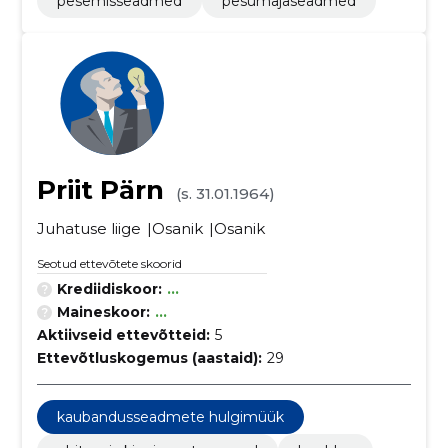
pesemisseadmed
pesumajaseadmed
Priit Pärn
(s. 31.01.1964)
Juhatuse liige
Osanik
Osanik
Seotud ettevõtete skoorid
Krediidiskoor:
...
Maineskoor:
...
Aktiivseid ettevõtteid:
5
Ettevõtluskogemus (aastaid):
29
kaubandusseadmete hulgimüük