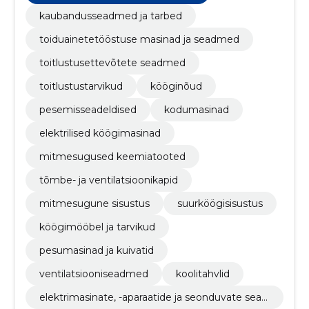
kaubandusseadmed ja tarbed
toiduainetetööstuse masinad ja seadmed
toitlustusettevõtete seadmed
toitlustustarvikud
kööginõud
pesemisseadeldised
kodumasinad
elektrilised köögimasinad
mitmesugused keemiatooted
tõmbe- ja ventilatsioonikapid
mitmesugune sisustus
suurköögisisustus
köögimööbel ja tarvikud
pesumasinad ja kuivatid
ventilatsiooniseadmed
koolitahvlid
elektrimasinate, -aparaatide ja seonduvate sead