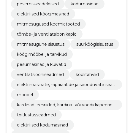
pesemisseadeldised
kodumasinad
elektrilised köögimasinad
mitmesugused keemiatooted
tõmbe- ja ventilatsioonikapid
mitmesugune sisustus
suurköögisisustus
köögimööbel ja tarvikud
pesumasinad ja kuivatid
ventilatsiooniseadmed
koolitahvlid
elektrimasinate, -aparaatide ja seonduvate sead
mete remondi- ja hooldusteenused
mööbel
kardinad, eesriided, kardina- või voodidrapeering
ud ja tekstiilrulood
toitlustusseadmed
elektrilised kodumasinad