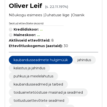
Oliver Leif
(s. 22.11.1974)
Nõukogu esimees
Juhatuse liige
Osanik
Seotud ettevõtete skoorid
Krediidiskoor:
...
Maineskoor:
...
Aktiivseid ettevõtteid:
8
Ettevõtluskogemus (aastaid):
30
kaubandusseadmete hulgimüük
jahindus
kalastus ja jahindus
puhkus ja meelelahutus
kaubandusseadmed ja tarbed
toiduainetetööstuse masinad ja seadmed
toitlustusettevõtete seadmed