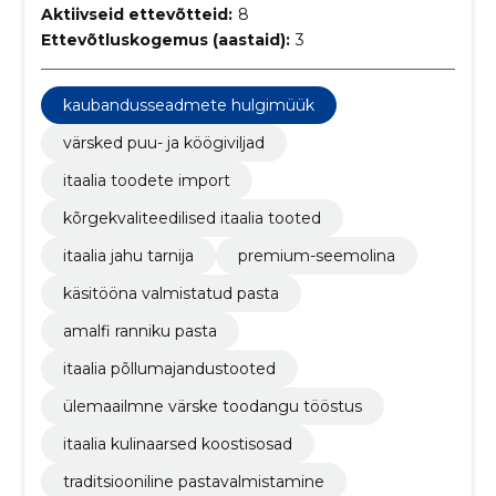
Aktiivseid ettevõtteid:
8
Ettevõtluskogemus (aastaid):
3
kaubandusseadmete hulgimüük
värsked puu- ja köögiviljad
itaalia toodete import
kõrgekvaliteedilised itaalia tooted
itaalia jahu tarnija
premium-seemolina
käsitööna valmistatud pasta
amalfi ranniku pasta
itaalia põllumajandustooted
ülemaailmne värske toodangu tööstus
itaalia kulinaarsed koostisosad
traditsiooniline pastavalmistamine