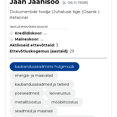
Jaan Jaanisoo
(s. 06.11.1958)
Dokumentide hoidja
Juhatuse liige
Osanik
Aktsionär
Seotud ettevõtete skoorid
Krediidiskoor:
...
Maineskoor:
...
Aktiivseid ettevõtteid:
3
Ettevõtluskogemus (aastaid):
29
kaubandusseadmete hulgimüük
energia- ja maavarad
kaubandusseadmed ja tarbed
poeseadmed
laovarustus
metallitööstus
mööblitööstus
seadmed ja masinad