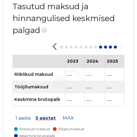
Tasutud maksud ja
hinnangulised keskmised
palgad
?
2023
2024
2025
202
Riiklikud maksud
......
......
......
......
Tööjõumaksud
......
......
......
......
Keskmine brutopalk
......
......
......
......
1 aasta
5 aastat
MAX