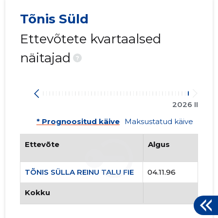
Tõnis Süld
Ettevõtete kvartaalsed
näitajad
?
TÕNIS SÜ
2026 II
Usaldusv
* Prognoositud käive
Maksustatud käive
Ettevõte
Algus
TÕNIS SÜLLA REINU TALU FIE
04.11.96
Kokku