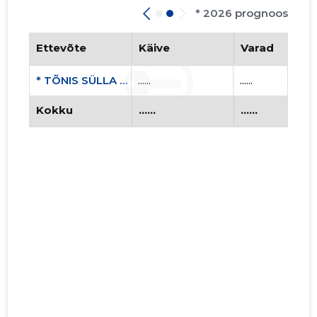
* 2026 prognoos
Ettevõte
Käive
Varad
* TÕNIS SÜLLA REINU TALU FIE
......
......
Kokku
......
......