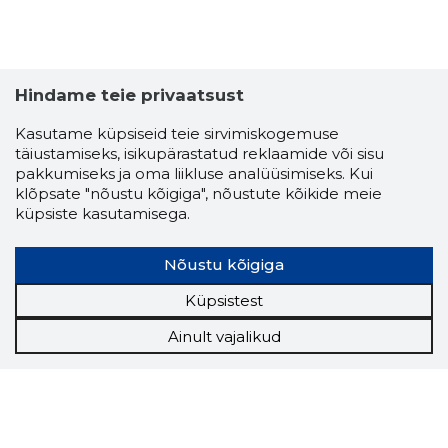
Hindame teie privaatsust
Kasutame küpsiseid teie sirvimiskogemuse
täiustamiseks, isikupärastatud reklaamide või sisu
pakkumiseks ja oma liikluse analüüsimiseks. Kui
klõpsate "nõustu kõigiga", nõustute kõikide meie
küpsiste kasutamisega.
Nõustu kõigiga
Küpsistest
Ainult vajalikud