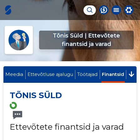
Tõnis Süld | Ettevõtete
finantsid ja varad
Meedia
Ettevõtluse ajalugu
Töötajad
Finantsid
TÕNIS SÜLD
Ettevõtete finantsid ja varad