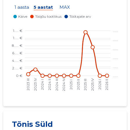
1 aasta
5 aastat
MAX
Tõnis Süld