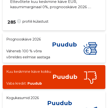
Ettevõtete kuu keskmine käive EUR,
kasumimarginaal 0%, prognooskäive 2026 .
Kinnisvara seisuga...
?
profiili külastust
285
Prognooskäive 2026
Puudub
Väheneb 100 % võrra
võrreldes eelmise aastaga
Kuu keskmine käive kokku
Puudub
Vaba krediit:
Puudub
Kogukasumid 2026
Puudub