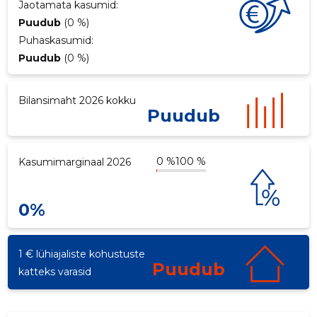
Jaotamata kasumid:
Puudub
(0 %)
Puhaskasumid:
Puudub
(0 %)
Bilansimaht 2026 kokku
Puudub
0 %
100 %
Kasumimarginaal 2026
0%
3
1 € lühiajaliste kohustuste
Puudub
katteks varasid