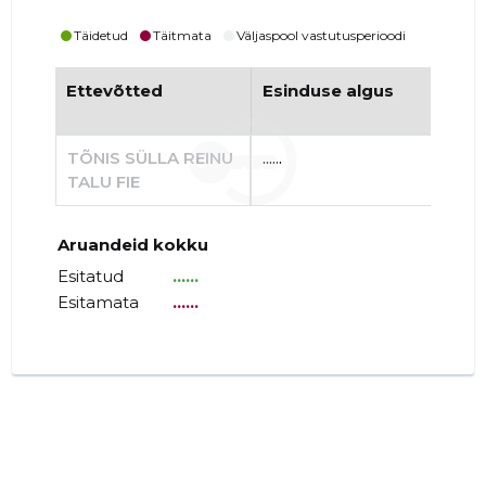
Täidetud
Täitmata
Väljaspool vastutusperioodi
Ettevõtted
Esinduse algus
Es
TÕNIS SÜLLA REINU
......
......
TALU FIE
Aruandeid kokku
Esitatud
......
Esitamata
......