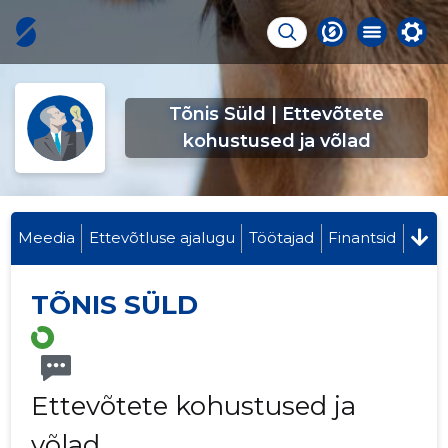
Tõnis Süld | Ettevõtete
kohustused ja võlad
Meedia
Ettevõtluse ajalugu
Töötajad
Finantsid
TÕNIS SÜLD
Ettevõtete kohustused ja
võlad