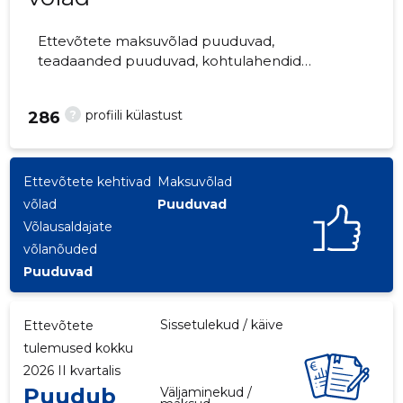
Ettevõtete maksuvõlad puuduvad,
teadaanded puuduvad, kohtulahendid
puuduvad, kohtuistungid puuduvad,
majandusaasta aruanded esitatud.
?
profiili külastust
286
Ettevõtteid jälgib 0 inimest.
Ettevõtete kehtivad
Maksuvõlad
võlad
Puuduvad
Võlausaldajate
võlanõuded
Puuduvad
Sissetulekud / käive
Ettevõtete
tulemused kokku
2026 II kvartalis
Puudub
Väljaminekud /