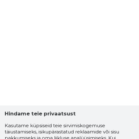
Hindame teie privaatsust
Kasutame küpsiseid teie sirvimiskogemuse
täiustamiseks, isikupärastatud reklaamide või sisu
pakkumiseks ja oma liikluse analüüsimiseks. Kui