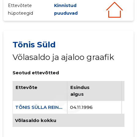
Ettevõtete
Kinnistud
hüpoteegid
puuduvad
Tõnis Süld
Võlasaldo ja ajaloo graafik
TÕNIS SÜ
Usaldusv
Seotud ettevõtted
Ettevõte
Esindus
Esin
algus
lõpp
TÕNIS SÜLLA REINU TALU FIE
04.11.1996
..
Võlasaldo kokku