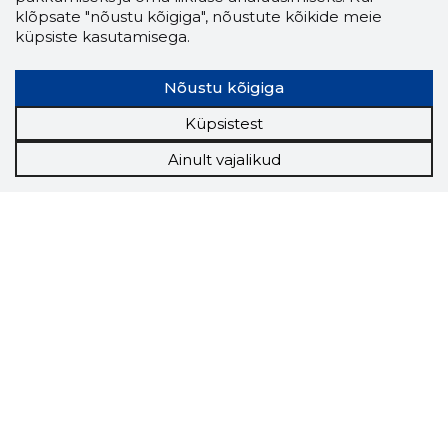
klõpsate "nõustu kõigiga", nõustute kõikide meie
küpsiste kasutamisega.
Nõustu kõigiga
Küpsistest
Ainult vajalikud
Storybook