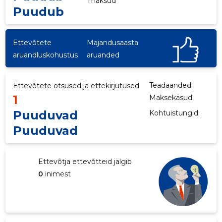
maksud
Puudub
Ettevõtete
Majandusaasta
aruandluskohustus
aruanded
Teadaanded:
Ettevõtete otsused ja ettekirjutused
1
Maksekäsud:
Puuduvad
Kohtuistungid:
Puuduvad
3
Ettevõtja ettevõtteid jälgib
0
inimest