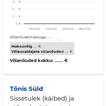
Võlanõuded seisuga ......
Maksuvõlg
...... €
Võlausaldajate võlanõuded
...... €
Võlanõuded kokku:
...... €
Tõnis Süld
Sissetulek (käibed) ja