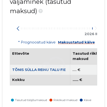
väljaminek (tasutud
maksud)
?
2026 II
* Prognoositud käive
Maksustatud käive
Ettevõte
Tasutud riiklikud 
maksud
TÕNIS SÜLLA REINU TALU FIE
...... €
Kokku
...... €