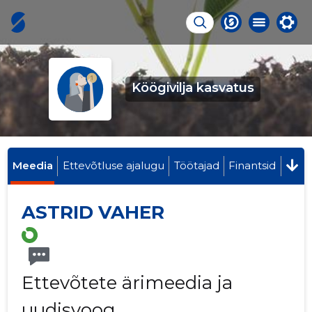
Köögivilja kasvatus
Meedia
Ettevõtluse ajalugu
Töötajad
Finantsid
ASTRID VAHER
Ettevõtete ärimeedia ja
uudisvoog