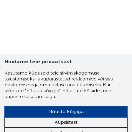
42
Hindame teie privaatsust
Kasutame küpsiseid teie sirvimiskogemuse
täiustamiseks, isikupärastatud reklaamide või sisu
pakkumiseks ja oma liikluse analüüsimiseks. Kui
klõpsate "nõustu kõigiga", nõustute kõikide meie
küpsiste kasutamisega.
Nõustu kõigiga
HRV EHIT
Küpsistest
Usaldusv