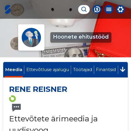
Hoonete ehitustööd
Meedia
Ettevõtluse ajalugu
Töötajad
Finantsid
RENE REISNER
Ettevõtete ärimeedia ja
uudisvoog