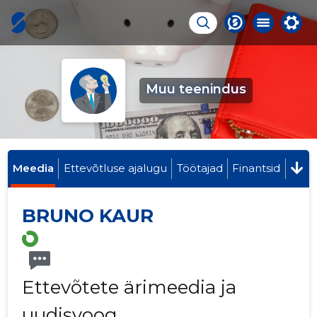
Muu teenindus
Meedia
Ettevõtluse ajalugu
Töötajad
Finantsid
BRUNO KAUR
Ettevõtete ärimeedia ja
uudisvoog