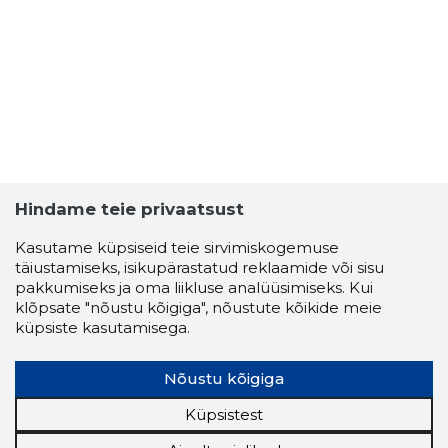
Hindame teie privaatsust
Kasutame küpsiseid teie sirvimiskogemuse
täiustamiseks, isikupärastatud reklaamide või sisu
pakkumiseks ja oma liikluse analüüsimiseks. Kui
BRUNO KA
klõpsate "nõustu kõigiga", nõustute kõikide meie
Usaldusv
küpsiste kasutamisega.
Nõustu kõigiga
Küpsistest