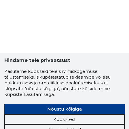
Hindame teie privaatsust
Kasutame küpsiseid teie sirvimiskogemuse
täiustamiseks, isikupärastatud reklaamide või sisu
MATI PIH
pakkumiseks ja oma liikluse analüüsimiseks. Kui
Usaldusv
klõpsate "nõustu kõigiga", nõustute kõikide meie
küpsiste kasutamisega.
Nõustu kõigiga
Küpsistest