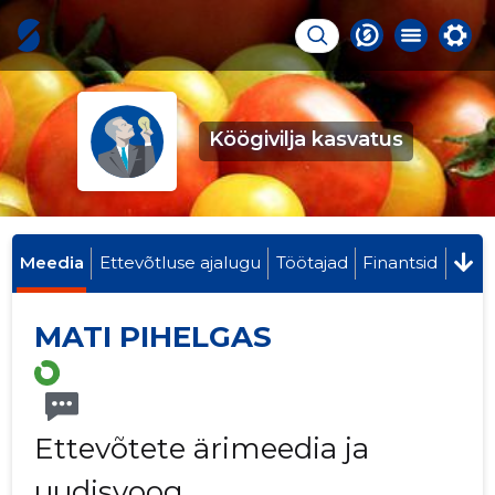
Köögivilja kasvatus
Meedia
Ettevõtluse ajalugu
Töötajad
Finantsid
MATI PIHELGAS
Ettevõtete ärimeedia ja
uudisvoog