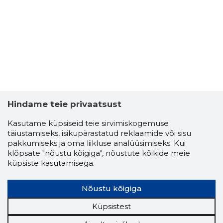
Hindame teie privaatsust
Kasutame küpsiseid teie sirvimiskogemuse
täiustamiseks, isikupärastatud reklaamide või sisu
pakkumiseks ja oma liikluse analüüsimiseks. Kui
klõpsate "nõustu kõigiga", nõustute kõikide meie
küpsiste kasutamisega.
AARE KOL
Usaldusv
Nõustu kõigiga
Küpsistest