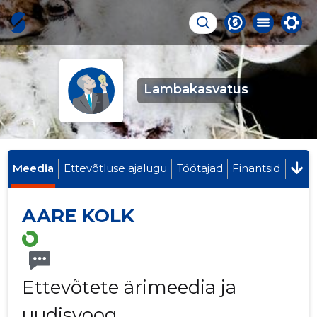
Lambakasvatus
Meedia
Ettevõtluse ajalugu
Töötajad
Finantsid
AARE KOLK
Ettevõtete ärimeedia ja
uudisvoog