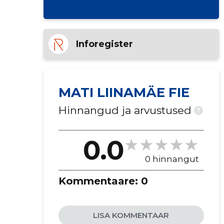
Inforegister
MATI LIINAMÄE FIE
Hinnangud ja arvustused
?
0.0
0 hinnangut
Kommentaare:
0
LISA KOMMENTAAR