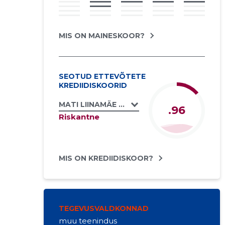
MIS ON MAINESKOOR?
SEOTUD ETTEVÕTETE
KREDIIDISKOORID
MATI LIINAMÄE FIE
.96
Riskantne
MIS ON KREDIIDISKOOR?
TEGEVUSVALDKONNAD
muu teenindus