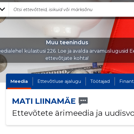
Muu teenindus
edialehel külastusi 226. Loe ja avalda arvamuslugusid Ee
ettevõtjate kohta!
Meedia
Ettevõtluse ajalugu
Töötajad
Finant
MATI LIINAMÄE
Ettevõtete ärimeedia ja uudisv