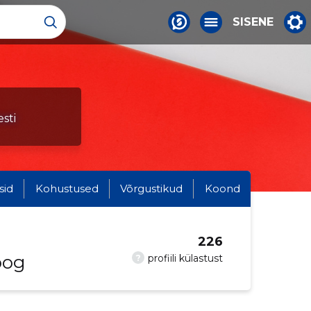
SISENE
sti
sid
Kohustused
Võrgustikud
Koond
226
oog
?
profiili külastust