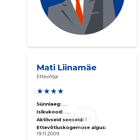
Mati Liinamäe
Ettevõtja
★★★★
Sünniaeg:
......
Isikukood:
......
Aktiivseid seoseid:
1
Ettevõtluskogemuse algus:
19.11.2009