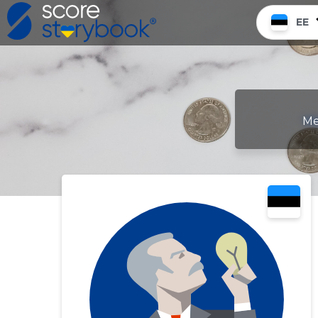
EE
Me