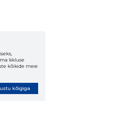
seks,
ma liikluse
ute kõikide meie
ustu kõigiga