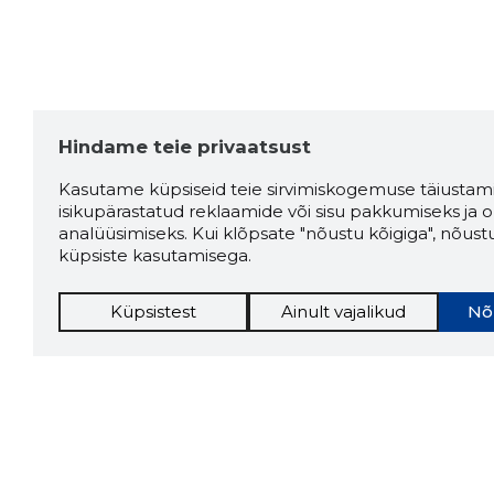
Hindame teie privaatsust
Kasutame küpsiseid teie sirvimiskogemuse täiustami
isikupärastatud reklaamide või sisu pakkumiseks ja o
analüüsimiseks. Kui klõpsate "nõustu kõigiga", nõust
küpsiste kasutamisega.
Küpsistest
Ainult vajalikud
Nõ