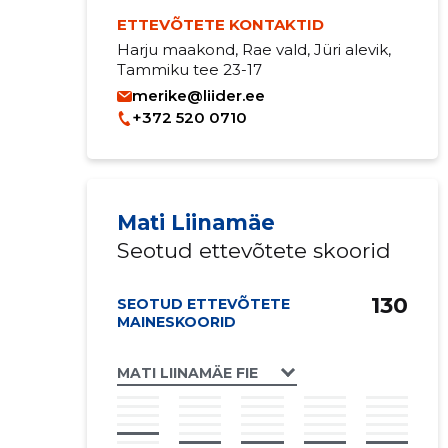
ETTEVÕTETE KONTAKTID
Harju maakond, Rae vald, Jüri alevik,
Tammiku tee 23-17
merike@liider.ee
+372 520 0710
Mati Liinamäe
Seotud ettevõtete skoorid
130
SEOTUD ETTEVÕTETE
MAINESKOORID
MATI LIINAMÄE FIE