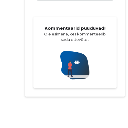
Kommentaarid puuduvad!
Ole esimene, kes kommenteerib
seda ettevõtet