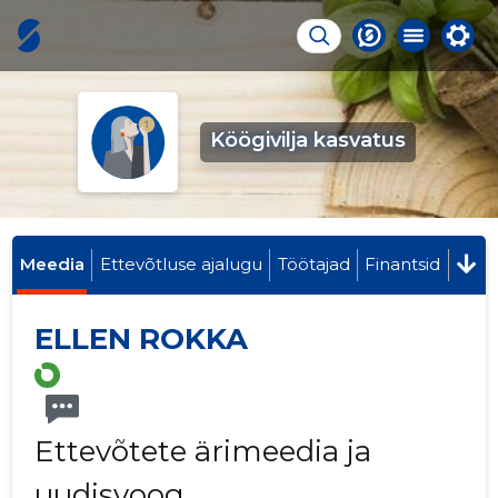
Köögivilja kasvatus
Meedia
Ettevõtluse ajalugu
Töötajad
Finantsid
ELLEN ROKKA
Ettevõtete ärimeedia ja
uudisvoog