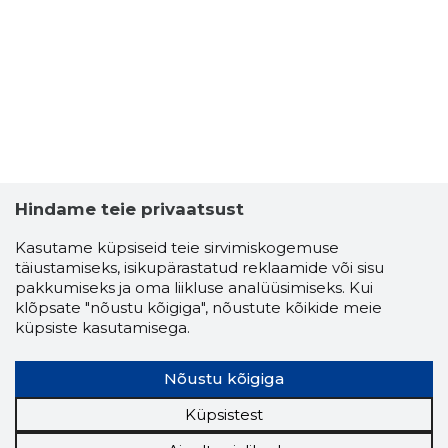
Hindame teie privaatsust
Kasutame küpsiseid teie sirvimiskogemuse
täiustamiseks, isikupärastatud reklaamide või sisu
pakkumiseks ja oma liikluse analüüsimiseks. Kui
ELLEN RO
klõpsate "nõustu kõigiga", nõustute kõikide meie
Usaldusv
küpsiste kasutamisega.
Nõustu kõigiga
Küpsistest