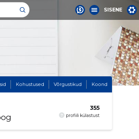
SISENE
sid
Kohustused
Võrgustikud
Koond
355
oog
?
profiili külastust