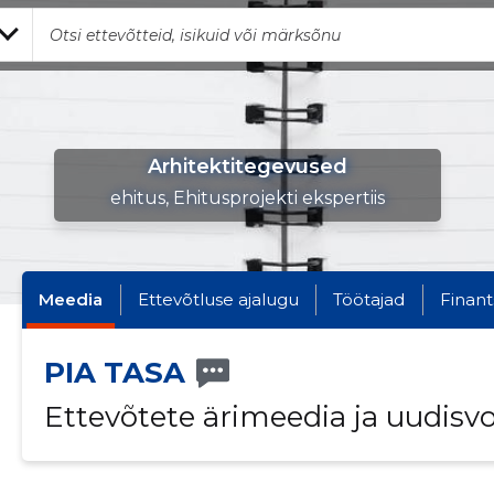
Arhitektitegevused
ehitus, Ehitusprojekti ekspertiis
Meedia
Ettevõtluse ajalugu
Töötajad
Finant
PIA TASA
Ettevõtete ärimeedia ja uudisv