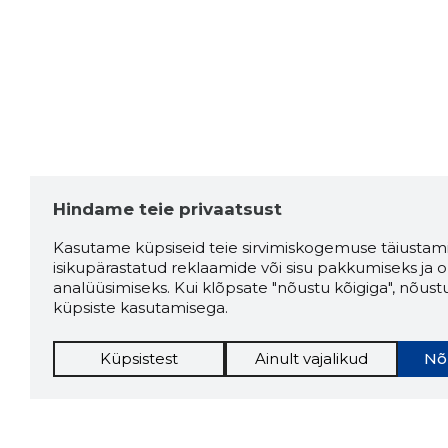
Hindame teie privaatsust
Kasutame küpsiseid teie sirvimiskogemuse täiustami
isikupärastatud reklaamide või sisu pakkumiseks ja o
analüüsimiseks. Kui klõpsate "nõustu kõigiga", nõust
küpsiste kasutamisega.
Küpsistest
Ainult vajalikud
Nõ