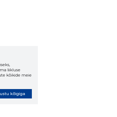
seks,
ma liikluse
ute kõikide meie
ustu kõigiga