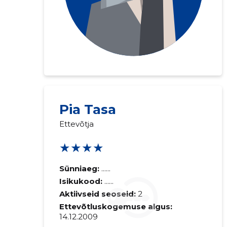
Pia Tasa
Ettevõtja
★★★★
Sünniaeg:
......
Isikukood:
......
Aktiivseid seoseid:
2
Ettevõtluskogemuse algus:
14.12.2009