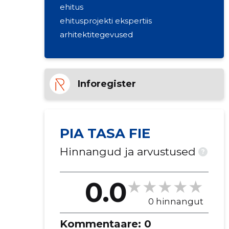
ehitus
ehitusprojekti ekspertiis
arhitektitegevused
Inforegister
PIA TASA FIE
Hinnangud ja arvustused
?
0.0
0 hinnangut
Kommentaare:
0