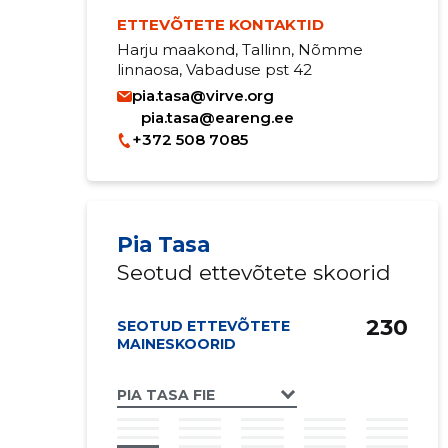
ETTEVÕTETE KONTAKTID
Harju maakond, Tallinn, Nõmme
linnaosa, Vabaduse pst 42
pia.tasa@virve.org
pia.tasa@eareng.ee
+372 508 7085
Pia Tasa
Seotud ettevõtete skoorid
230
SEOTUD ETTEVÕTETE
MAINESKOORID
PIA TASA FIE