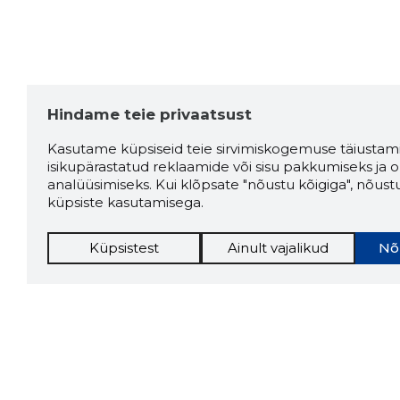
Hindame teie privaatsust
Kasutame küpsiseid teie sirvimiskogemuse täiustami
isikupärastatud reklaamide või sisu pakkumiseks ja o
analüüsimiseks. Kui klõpsate "nõustu kõigiga", nõust
küpsiste kasutamisega.
Küpsistest
Ainult vajalikud
Nõ