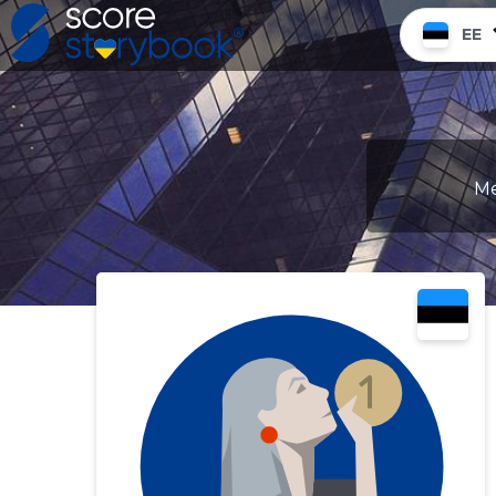
EE
Me