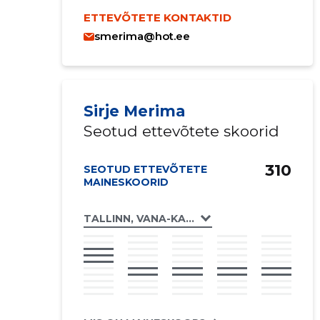
ETTEVÕTETE KONTAKTID
smerima@hot.ee
Sirje Merima
Seotud ettevõtete skoorid
310
SEOTUD ETTEVÕTETE
MAINESKOORID
TALLINN, VANA-KALAMAJA TN 33 KORTERI