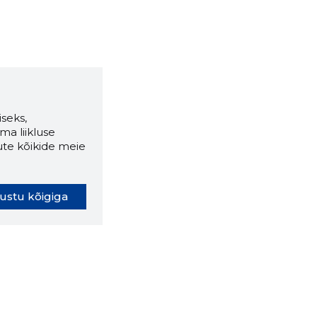
seks,
ma liikluse
ute kõikide meie
ustu kõigiga