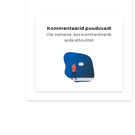
Kommentaarid puuduvad!
Ole esimene, kes kommenteerib
seda ettevõtet