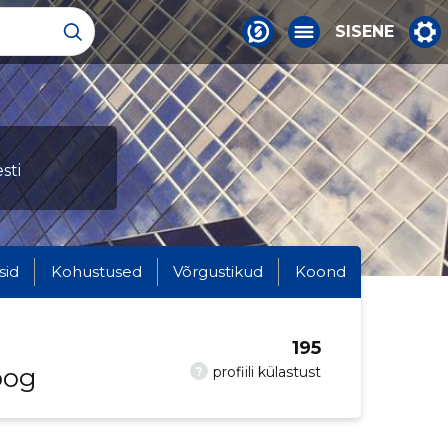
SISENE
sti
sid
Kohustused
Võrgustikud
Koond
195
oog
?
profiili külastust