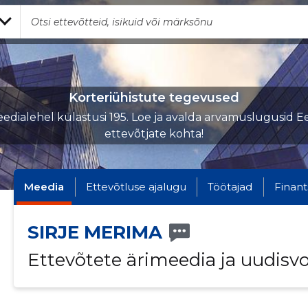
Korteriühistute tegevused
edialehel külastusi 195. Loe ja avalda arvamuslugusid Ee
ettevõtjate kohta!
Meedia
Ettevõtluse ajalugu
Töötajad
Finant
SIRJE MERIMA
Ettevõtete ärimeedia ja uudisv