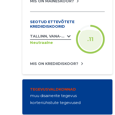
MIS ON MAINESKOOR?
SEOTUD ETTEVÕTETE
KREDIIDISKOORID
TALLINN, VANA-KALAMAJA TN 33 KORTERI
.11
Neutraalne
MIS ON KREDIIDISKOOR?
TEGEVUSVALDKONNAD
muu disainerite tegevus
korteriühistute tegevused