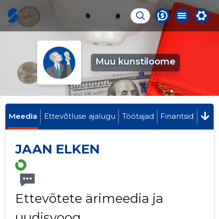
Muu kunstiloome
Meedia
Ettevõtluse ajalugu
Töötajad
Finantsid
JAAN ELKEN
Ettevõtete ärimeedia ja
uudisvoog