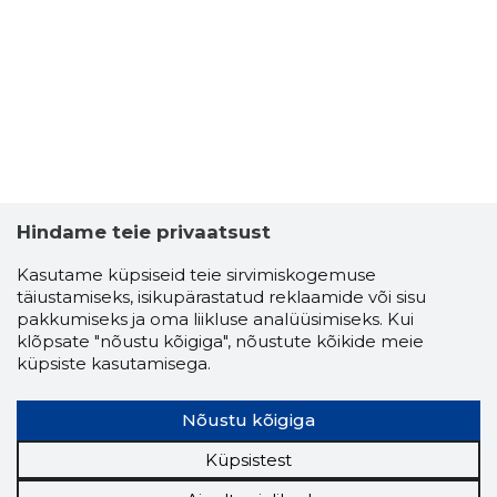
EESTI MA
Usaldusv
Hindame teie privaatsust
Kasutame küpsiseid teie sirvimiskogemuse
täiustamiseks, isikupärastatud reklaamide või sisu
pakkumiseks ja oma liikluse analüüsimiseks. Kui
klõpsate "nõustu kõigiga", nõustute kõikide meie
küpsiste kasutamisega.
Nõustu kõigiga
Küpsistest