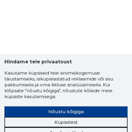
10
Hindame teie privaatsust
Kasutame küpsiseid teie sirvimiskogemuse
täiustamiseks, isikupärastatud reklaamide või sisu
pakkumiseks ja oma liikluse analüüsimiseks. Kui
klõpsate "nõustu kõigiga", nõustute kõikide meie
küpsiste kasutamisega.
Nõustu kõigiga
Küpsistest
EESTI V