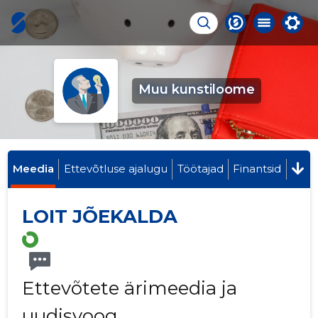
Muu kunstiloome
Meedia
Ettevõtluse ajalugu
Töötajad
Finantsid
LOIT JÕEKALDA
Ettevõtete ärimeedia ja
uudisvoog