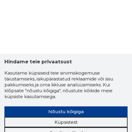
Hindame teie privaatsust
Kasutame küpsiseid teie sirvimiskogemuse
täiustamiseks, isikupärastatud reklaamide või sisu
pakkumiseks ja oma liikluse analüüsimiseks. Kui
klõpsate "nõustu kõigiga", nõustute kõikide meie
KENASTE 
küpsiste kasutamisega.
Usaldusv
Nõustu kõigiga
Küpsistest