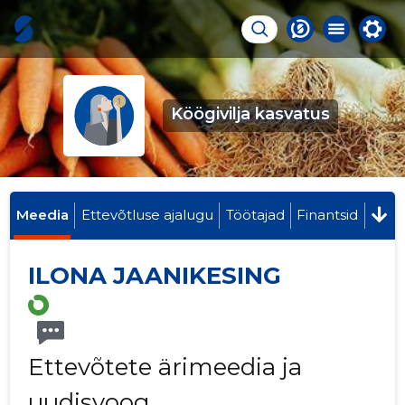
Köögivilja kasvatus
Meedia
Ettevõtluse ajalugu
Töötajad
Finantsid
ILONA JAANIKESING
Ettevõtete ärimeedia ja
uudisvoog