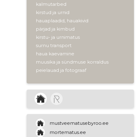
kalmutarbed
kirstud ja urnid
hauaplaadid, hauakivid
pärjad ja kimbud
kirstu- ja urnimatus
surnu transport
haua kaevamine
muusika ja sündmuse korraldus
peielauad ja fotograaf
surnu elupaiga puhastus
matuseteenused
matusekorraldus
matusetalitus
leinatseremooniad
peielaua korraldus
mustveematusebyroo.ee
matused
mortematus.ee
tsereemoonia korraldus