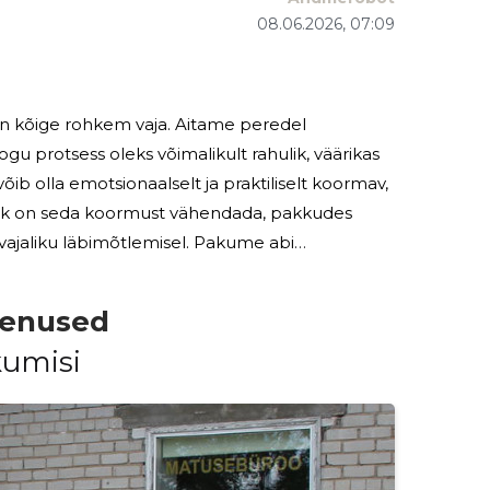
08.06.2026, 07:09
on kõige rohkem vaja. Aitame peredel
gu protsess oleks võimalikult rahulik, väärikas
esmärk on seda koormust vähendada, pakkudes
 läbimõtlemisel. Pakume abi
ja lahkunu transportimisest kuni
eenused
kumisi