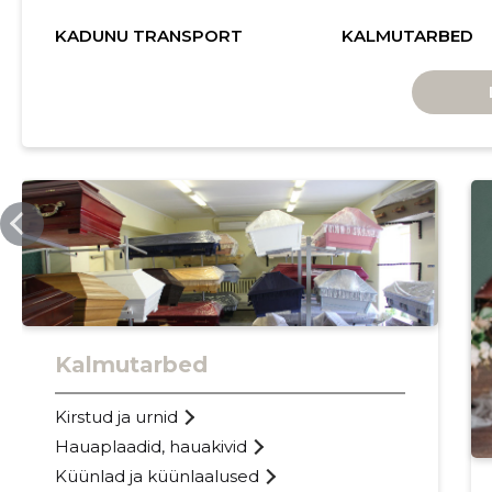
KADUNU TRANSPORT
KALMUTARBED
SSB.EE
Kalmutarbed
Kirstud ja urnid
Hauaplaadid, hauakivid
Küünlad ja küünlaalused