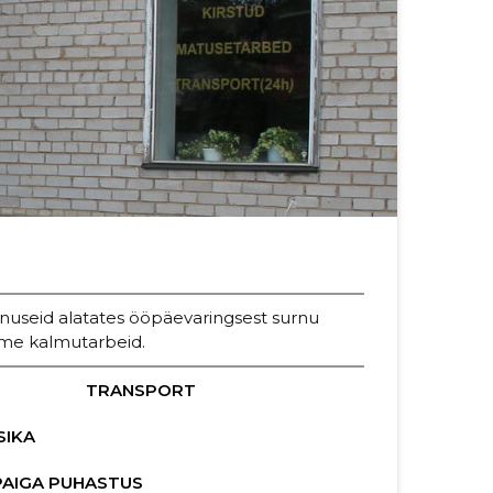
seid alatates ööpäevaringsest surnu
üüme kalmutarbeid.
TRANSPORT
SIKA
PAIGA PUHASTUS