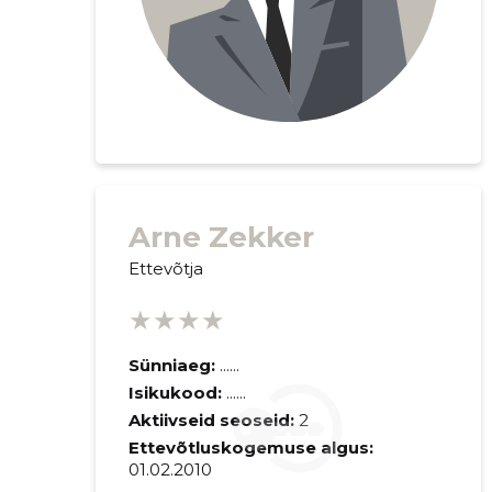
Arne Zekker
Ettevõtja
Saaja e-mail
★★★★
Sinu kommen
Sünniaeg:
......
Isikukood:
......
Aktiivseid seoseid:
2
Ettevõtluskogemuse algus:
01.02.2010