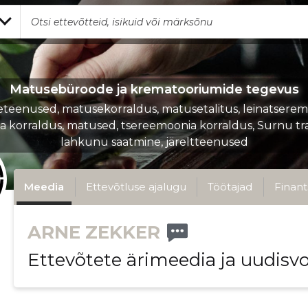
Matusebüroode ja krematooriumide tegevus
teenused, matusekorraldus, matusetalitus, leinatserem
a korraldus, matused, tsereemoonia korraldus, Surnu tr
lahkunu saatmine, järeltteenused
Meedia
Ettevõtluse ajalugu
Töötajad
Finant
ARNE ZEKKER
Ettevõtete ärimeedia ja uudisv