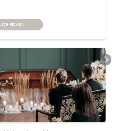
LOE EDASI
MUSTVEEMATUSEBYROO.EE
MOR
Te
Kir
Sur
Ha