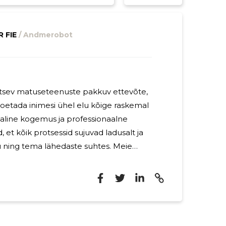
R FIE
/ Andmerobot
tsev matuseteenuste pakkuv ettevõte,
oetada inimesi ühel elu kõige raskemal
jaline kogemus ja professionaalne
et kõik protsessid sujuvad ladusalt ja
ing tema lähedaste suhtes. Meie
kõike alates esmastest vajalikest
 matusepäeva korralduseni, pakkudes samal
 Meie missioon on pakkuda
likku teenust, mis aitab leinajatel
stele ja hüvastijätule, teades, et kõik