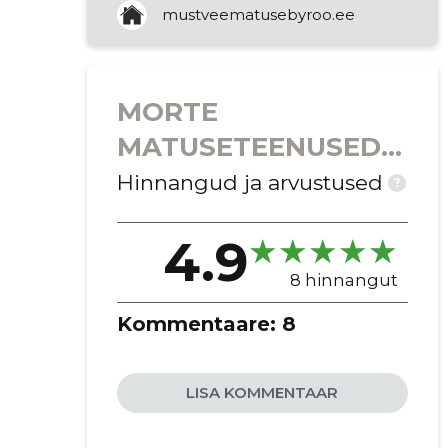
mustveematusebyroo.ee
lahkunu saatmine
järeltteenused
kirstud
urnid
MORTE
matusetarbed
MATUSETEENUSED -
matuseaksessuaarid
FIE ARNE ZEKKER FIE
Hinnangud ja arvustused
?
matuseteenindus
matusebüroode ja
krematooriumide tegevus
4.9
8 hinnangut
Kommentaare:
8
LISA KOMMENTAAR