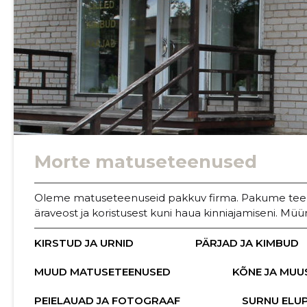
Morte matuseteenused
ER FIE
Oleme matuseteenuseid pakkuv firma. Pakume teenu
äraveost ja koristusest kuni haua kinniajamiseni. M
KIRSTUD JA URNID
PÄRJAD JA KIMBUD
MUUD MATUSETEENUSED
KÕNE JA MUU
PEIELAUAD JA FOTOGRAAF
SURNU ELU