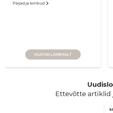
Pärjad ja kimbud
VAATAN LÄHEMALT
Uudisl
Ettevõtte artiklid
kõ