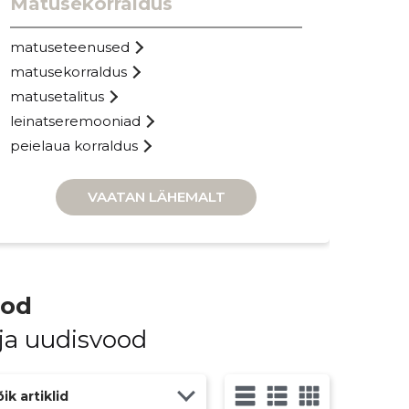
Matusekorraldus
Muu
matuseteenused
matusekorraldus
matusetalitus
leinatseremooniad
peielaua korraldus
VAATAN LÄHEMALT
ood
 ja uudisvood
ik artiklid