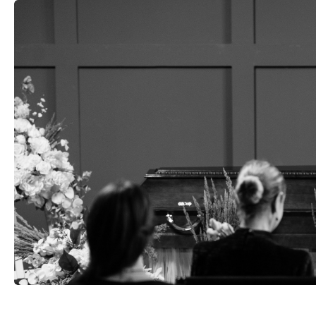
Sinu nimi
taar