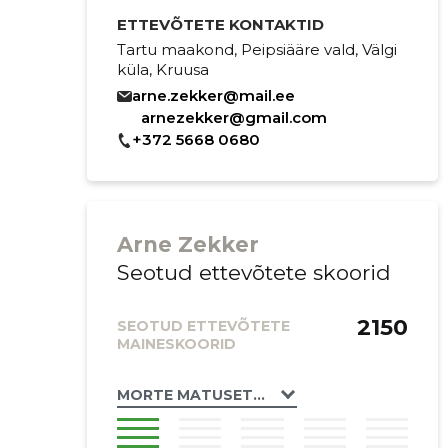
ETTEVÕTETE KONTAKTID
Tartu maakond, Peipsiääre vald, Välgi
küla, Kruusa
arne.zekker@mail.ee
arnezekker@gmail.com
+372 5668 0680
Arne Zekker
Seotud ettevõtete skoorid
2150
SEOTUD ETTEVÕTETE
MAINESKOORID
MORTE MATUSETEENUSED - FIE ARNE ZEKK