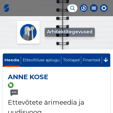
Arhitektitegevused
Meedia
Ettevõtluse ajalugu
Töötajad
Finantsid
ANNE KOSE
Ettevõtete ärimeedia ja
uudisvoog