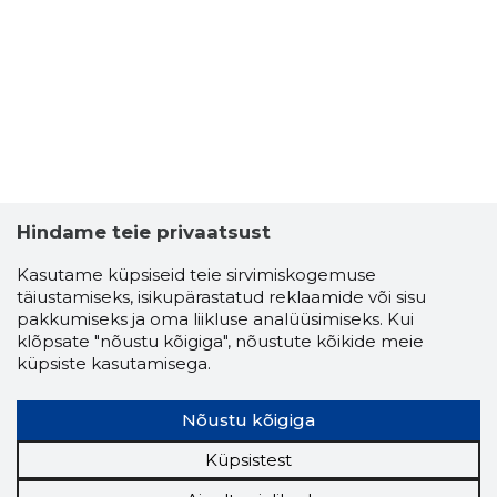
2
Hindame teie privaatsust
Kasutame küpsiseid teie sirvimiskogemuse
täiustamiseks, isikupärastatud reklaamide või sisu
pakkumiseks ja oma liikluse analüüsimiseks. Kui
klõpsate "nõustu kõigiga", nõustute kõikide meie
küpsiste kasutamisega.
Nõustu kõigiga
Küpsistest