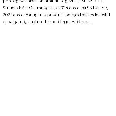
põhitegevusalaks on arhitektitegevus (EMTAK 71111).
Stuudio KAH OÜ müügitulu 2024 aastal oli 93 tuh.eur,
2023.aastal müügitulu puudus Töötajaid aruandeaastal
ei palgatud, juhatuse liikmed tegelesid firma
arendamisega oma põhitöökoha kõrvalt. 2024.aastal
investeeringuid põhivarasse ei tehtud 2025.aastal on
plaanis jätkata sama tegevusalaga Osaühingu juhatus
koosneb kolmest juhatuse liikmest, kellele juhatuse
liikme tasu ei makstud.