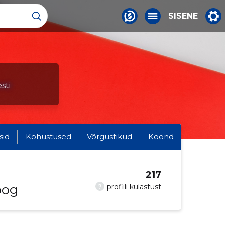
SISENE
sti
sid
Kohustused
Võrgustikud
Koond
217
oog
?
profiili külastust