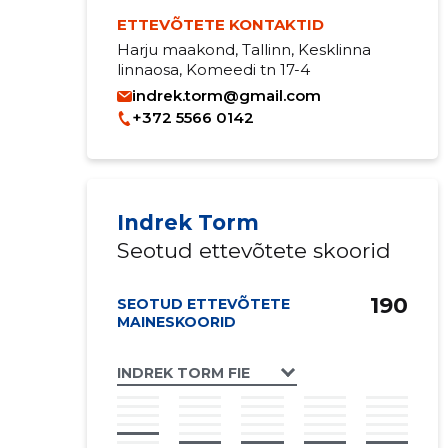
ETTEVÕTETE KONTAKTID
Harju maakond, Tallinn, Kesklinna
linnaosa, Komeedi tn 17-4
indrek.torm@gmail.com
+372 5566 0142
Indrek Torm
Seotud ettevõtete skoorid
190
SEOTUD ETTEVÕTETE
MAINESKOORID
INDREK TORM FIE