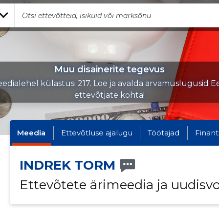
Muu disainerite tegevus
edialehel külastusi 217. Loe ja avalda arvamuslugusid Ee
ettevõtjate kohta!
Meedia
Ettevõtluse ajalugu
Töötajad
Finant
INDREK TORM
Ettevõtete ärimeedia ja uudisv