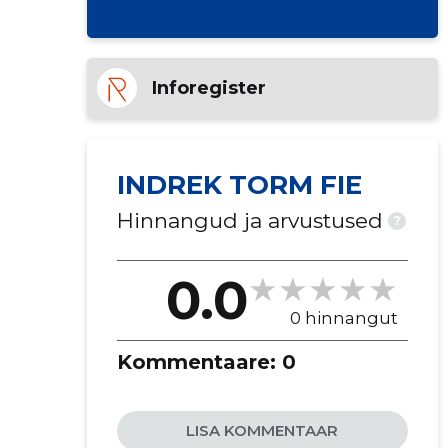
Inforegister
INDREK TORM FIE
Hinnangud ja arvustused
?
0.0
0 hinnangut
Kommentaare:
0
LISA KOMMENTAAR