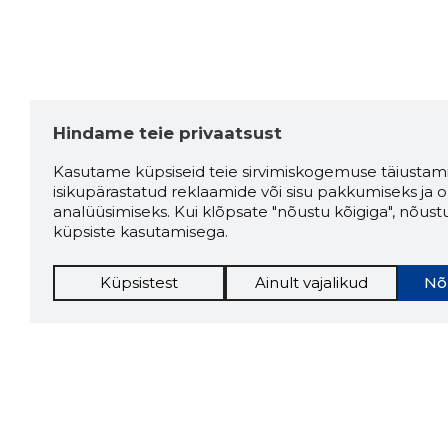
Hindame teie privaatsust
Kasutame küpsiseid teie sirvimiskogemuse täiustami
isikupärastatud reklaamide või sisu pakkumiseks ja o
analüüsimiseks. Kui klõpsate "nõustu kõigiga", nõust
küpsiste kasutamisega.
Küpsistest
Ainult vajalikud
Nõ