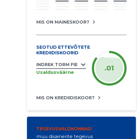
MIS ON MAINESKOOR?
SEOTUD ETTEVÕTETE
KREDIIDISKOORID
INDREK TORM FIE
.01
Usaldusväärne
MIS ON KREDIIDISKOOR?
TEGEVUSVALDKONNAD
muu disainerite tegevus