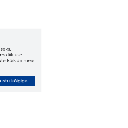
seks,
ma liikluse
ute kõikide meie
ustu kõigiga