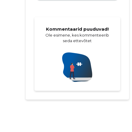
Kommentaarid puuduvad!
Ole esimene, kes kommenteerib
seda ettevõtet