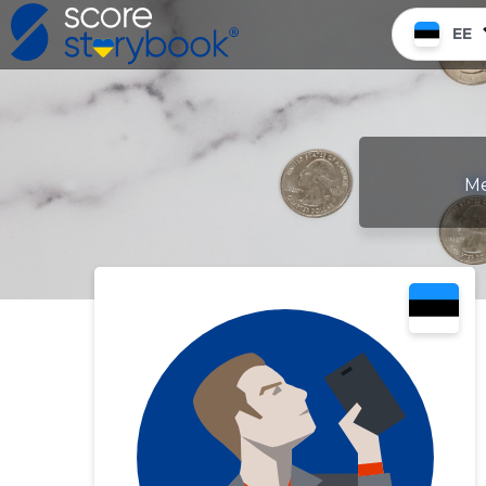
EE
Me