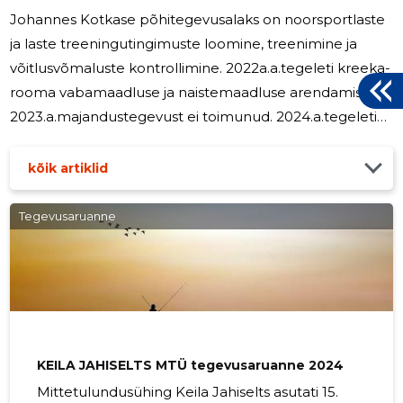
Johannes Kotkase põhitegevusalaks on noorsportlaste
ja laste treeningutingimuste loomine, treenimine ja
võitlusvõmaluste kontrollimine. 2022a.a.tegeleti kreeka-
rooma vabamaadluse ja naistemaadluse arendamisega.
2023.a.majandustegevust ei toimunud. 2024.a.tegeleti
vabamaadluse arendamisega. 2025.a. tegeleti
naistemaadluse arendamisega. oimusid spordiklubi
kõik artiklid
üritused. Aruandeaastal ei olnud Johannes Kokas
Spordiklubis ühtegi täiskohaga töötajat. Juhatusele
Tegevusaruanne
töötasu ei makstud.
8
KEILA JAHISELTS MTÜ tegevusaruanne 2024
Mittetulundusühing Keila Jahiselts asutati 15.