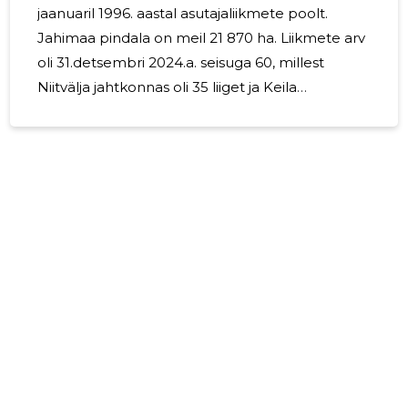
jaanuaril 1996. aastal asutajaliikmete poolt.
Jahimaa pindala on meil 21 870 ha. Liikmete arv
oli 31.detsembri 2024.a. seisuga 60, millest
Niitvälja jahtkonnas oli 35 liiget ja Keila
jahtkonnas 25 liiget. Jahiseltsis oli 2024. aastal: 2
jahimaja (mõlemal jahtkonnal üks), Niitvälja
jahilaskepaik, 21 sõimsöödahoidlat, 17
metssigade söötmiskohta ja 28 soolakut. Maa
jahindusliku kasutamise lepinguid on
eraomanikega sõlmitud 155, kogupindalaga
JOHANNE
3652,85 ha. Avalik-õiguslike juriidiliste isikutega
Usaldusv
on sõlmitud 4 lepingut, kogupindalaga 8296,76
ha. Kokku