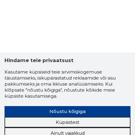
Hindame teie privaatsust
Kasutame küpsiseid teie sirvimiskogemuse
täiustamiseks, isikupärastatud reklaamide või sisu
pakkumiseks ja oma liikluse analüüsimiseks. Kui
klõpsate "nõustu kõigiga", nõustute kõikide meie
küpsiste kasutamisega.
Nõustu kõigiga
Küpsistest
Ainult vajalikud