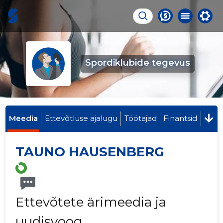
Spordiklubide tegevus
Meedia
Ettevõtluse ajalugu
Töötajad
Finantsid
TAUNO HAUSENBERG
Ettevõtete ärimeedia ja
uudisvoog