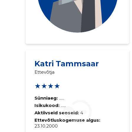
Saaja e-mail
Katri Tammsaar
Ettevõtja
Sinu kommen
★★★★
Sünniaeg:
......
Isikukood:
......
Aktiivseid seoseid:
4
Ettevõtluskogemuse algus:
23.10.2000