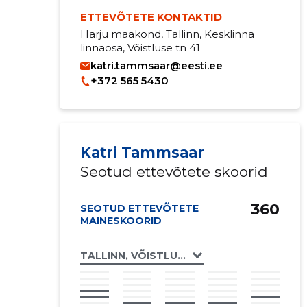
ETTEVÕTETE KONTAKTID
Harju maakond, Tallinn, Kesklinna
linnaosa, Võistluse tn 41
katri.tammsaar@eesti.ee
+372 565 5430
Katri Tammsaar
Seotud ettevõtete skoorid
360
SEOTUD ETTEVÕTETE
MAINESKOORID
TALLINN, VÕISTLUSE TN 41 // 43 KORTERIÜ