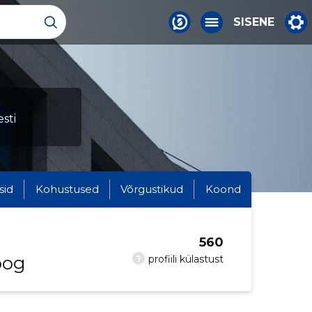
SISENE
sti
sid
Kohustused
Võrgustikud
Koond
560
oog
?
profiili külastust