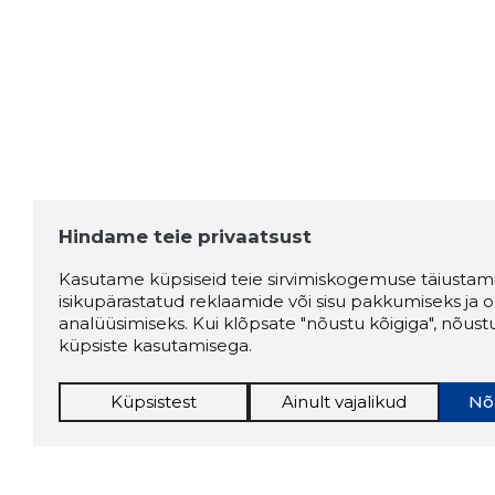
Hindame teie privaatsust
Kasutame küpsiseid teie sirvimiskogemuse täiustami
isikupärastatud reklaamide või sisu pakkumiseks ja o
analüüsimiseks. Kui klõpsate "nõustu kõigiga", nõust
küpsiste kasutamisega.
Küpsistest
Ainult vajalikud
Nõ