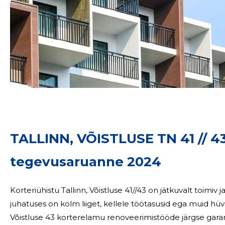
Sinu nimi
taar
TALLINN, VÕISTLUSE TN 41 // 
tegevusaruanne 2024
Korteriühistu Tallinn, Võistluse 41//43 on jätkuvalt toimiv ja põ
juhatuses on kolm liiget, kellele töötasusid ega muid hüvitisi ei ole maks
Võistluse 43 korterelamu renoveerimistööde järgse gara