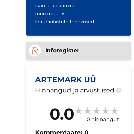
raamatupidamine
muu majutus
korteriühistute tegevused
Inforegister
ARTEMARK UÜ
Hinnangud ja arvustused
?
0.0
0 hinnangut
Kommentaare:
0