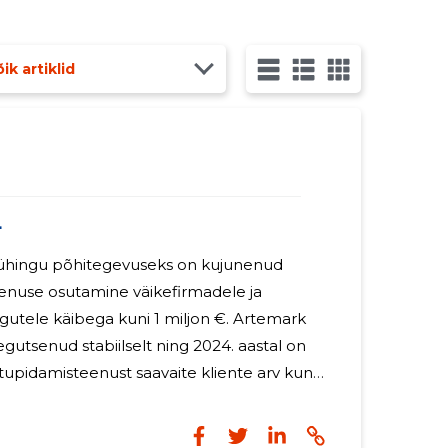
ik artiklid
4
ühingu põhitegevuseks on kujunenud
nuse osutamine väikefirmadele ja
le käibega kuni 1 miljon €. Artemark
gutsenud stabiilselt ning 2024. aastal on
pidamisteenust saavaite kliente arv kuna
n kasvanud suuremahulisteks meie jaoks.
õpetatud lepinguid klientidega, kes on