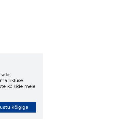
seks,
ma liikluse
ute kõikide meie
ustu kõigiga