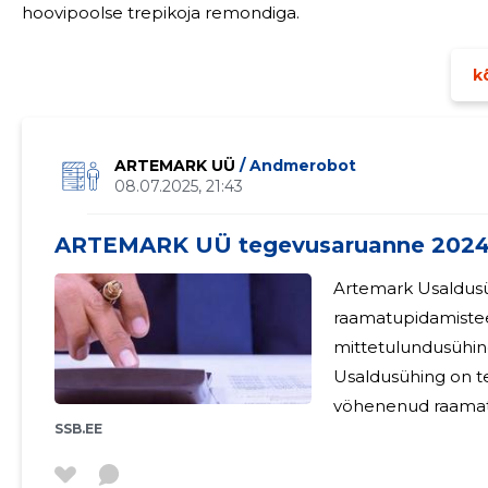
hoovipoolse trepikoja remondiga.
kõ
ARTEMARK UÜ
/ Andmerobot
08.07.2025, 21:43
ARTEMARK UÜ tegevusaruanne 202
Artemark Usaldus
raamatupidamistee
mittetulundusühingute
Usaldusühing on te
vöhenenud raamatu
HISTU
SSB.EE
mitmed kliendid o
Samal ajal on ka l