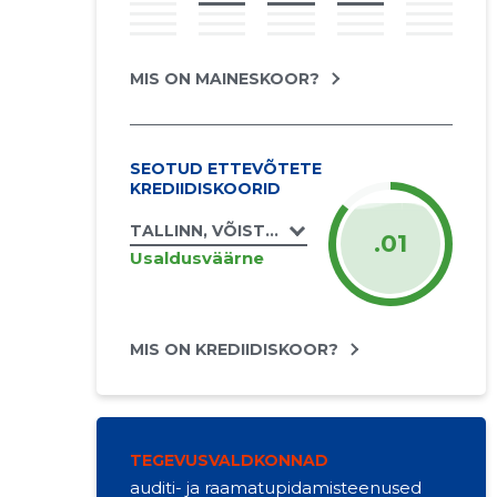
MIS ON MAINESKOOR?
SEOTUD ETTEVÕTETE
KREDIIDISKOORID
TALLINN, VÕISTLUSE TN 41 // 43 KORTERIÜ
.01
Usaldusväärne
MIS ON KREDIIDISKOOR?
TEGEVUSVALDKONNAD
auditi- ja raamatupidamisteenused