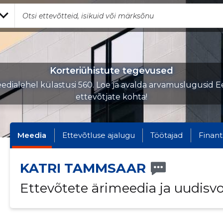
Korteriühistute tegevused
edialehel külastusi 560. Loe ja avalda arvamuslugusid Ee
ettevõtjate kohta!
Meedia
Ettevõtluse ajalugu
Töötajad
Finant
KATRI TAMMSAAR
Ettevõtete ärimeedia ja uudisv