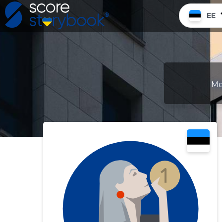
EE
Me