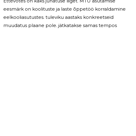
Ettevõtes on kaks juhatuse liiget. MTÜ asutamise
eesmärk on koolituste ja laste õppetöö korraldamine
eelkooliasutustes. tuleviku aastaks konkreetseid
muudatus plaane pole. jätkatakse samas tempos