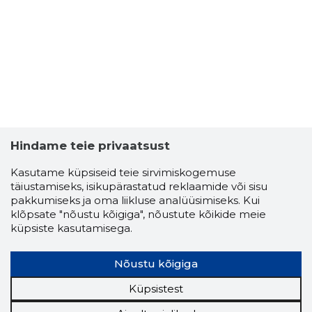
TALENTI
Usaldusv
Hindame teie privaatsust
Kasutame küpsiseid teie sirvimiskogemuse
täiustamiseks, isikupärastatud reklaamide või sisu
pakkumiseks ja oma liikluse analüüsimiseks. Kui
klõpsate "nõustu kõigiga", nõustute kõikide meie
küpsiste kasutamisega.
Nõustu kõigiga
Küpsistest