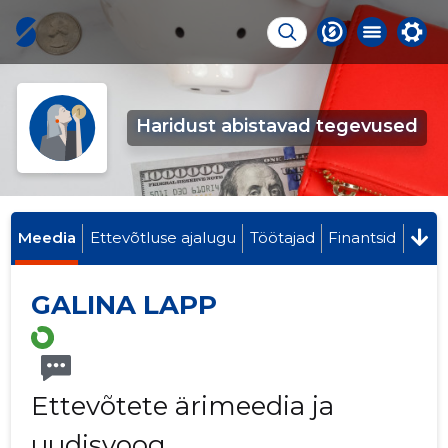
Haridust abistavad tegevused
Meedia
Ettevõtluse ajalugu
Töötajad
Finantsid
GALINA LAPP
Ettevõtete ärimeedia ja
uudisvoog