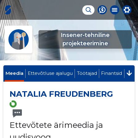
Insener-tehniline
projekteerimine
Meedia
Ettevõtluse ajalugu
Töötajad
Finantsid
NATALIA FREUDENBERG
Ettevõtete ärimeedia ja
uudisvoog