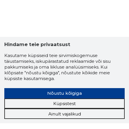
Hindame teie privaatsust
Kasutame küpsiseid teie sirvimiskogemuse
täiustamiseks, isikupärastatud reklaamide või sisu
pakkumiseks ja oma liikluse analüüsimiseks. Kui
klõpsate "nõustu kõigiga", nõustute kõikide meie
küpsiste kasutamisega.
Nõustu kõigiga
Küpsistest
Ainult vajalikud