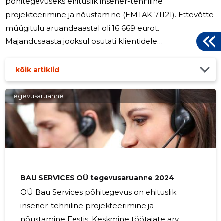
põhitegevuseks ehituslik insener-tehniline
projekteerimine ja nõustamine (EMTAK 71121). Ettevõtte
müügitulu aruandeaastal oli 16 669 eurot.
Majandusaasta jooksul osutati klientidele
projekteerimis- ja insener-tehnilise nõustamise
teenuseid. Ettevõte keskendus kvaliteetse teenuse
kõik artiklid
pakkumisele, tähtaegadest kinnipidamisele ning
koostöö arendamisele olemasolevate ja uute
Tegevusaruanne
klientidega. Aruandeaastal ei tehtud olulisi
investeeringuid ega uurimis- ja arendustegevusega
seotud väljaminekuid. Samuti ei toimunud olulisi
sündmusi, mis oleksid
5
BAU SERVICES OÜ tegevusaruanne 2024
OÜ Bau Services põhitegevus on ehituslik
insener-tehniline projekteerimine ja
nõustamine Eestis. Keskmine töötajate arv