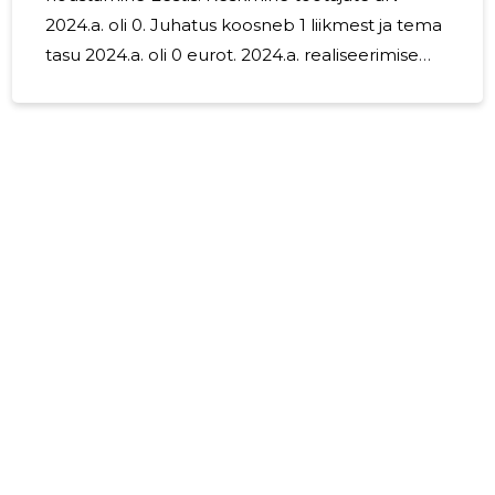
2024.a. oli 0. Juhatus koosneb 1 liikmest ja tema
tasu 2024.a. oli 0 eurot. 2024.a. realiseerimise
netokäive moodustas 4,6 tuhat eurot.
BAU SERV
Usaldusv