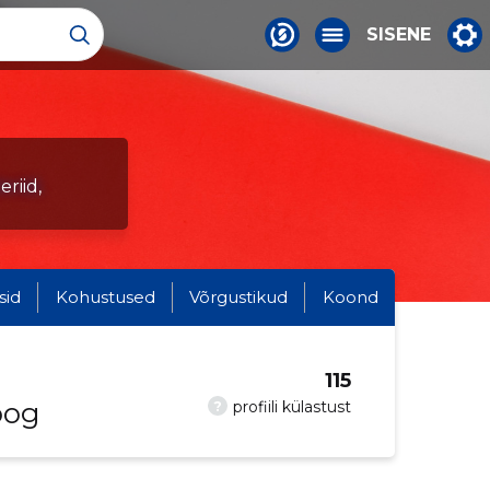
SISENE
riid,
sid
Kohustused
Võrgustikud
Koond
115
oog
?
profiili külastust