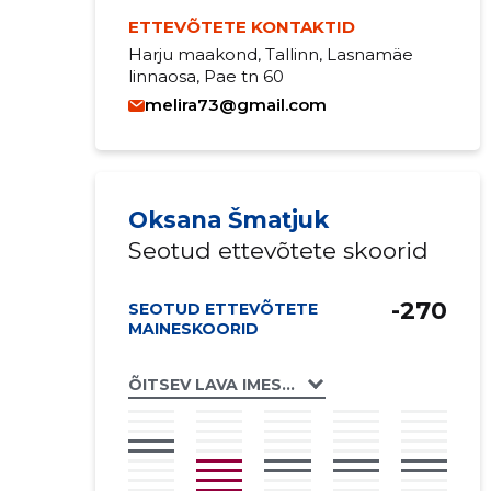
ETTEVÕTETE KONTAKTID
Harju maakond, Tallinn, Lasnamäe
linnaosa, Pae tn 60
melira73@gmail.com
Oksana Šmatjuk
Seotud ettevõtete skoorid
-270
SEOTUD ETTEVÕTETE
MAINESKOORID
ÕITSEV LAVA IMESID LOOV TÖÖKODA MTÜ