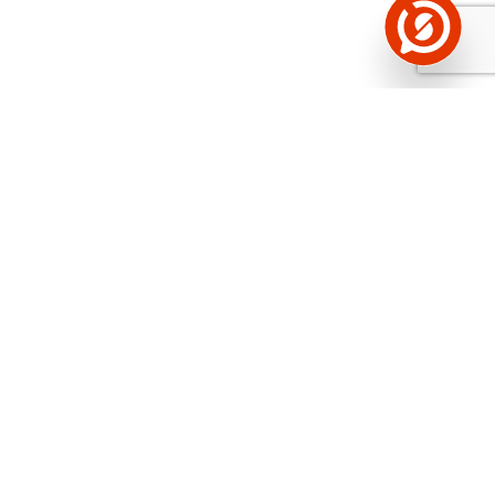
Näed helistaja tausta!
Storybooki Äpp toob
Sinuni
OTSEKONTAKTID
400 000 Eesti
ettevõtte ja isikute kohta (juhid, ametnikud).
Andmed on rikastatud maksevõime ja
finantsinfoga.