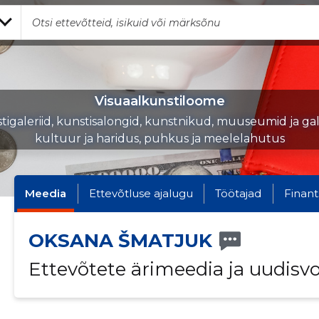
Visuaalkunstiloome
tigaleriid, kunstisalongid, kunstnikud, muuseumid ja gale
kultuur ja haridus, puhkus ja meelelahutus
Meedia
Ettevõtluse ajalugu
Töötajad
Finant
OKSANA ŠMATJUK
Ettevõtete ärimeedia ja uudisv