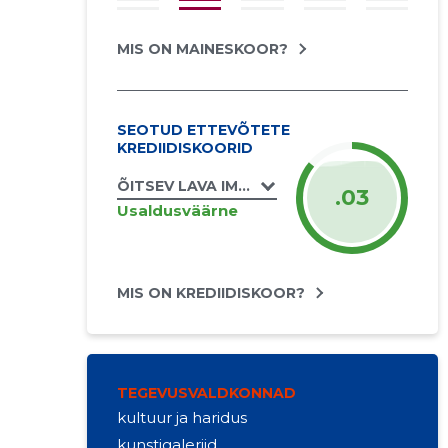
MIS ON MAINESKOOR?
SEOTUD ETTEVÕTETE
KREDIIDISKOORID
ÕITSEV LAVA IMESID LOOV TÖÖKODA MTÜ
.03
Usaldusväärne
MIS ON KREDIIDISKOOR?
TEGEVUSVALDKONNAD
kultuur ja haridus
kunstigaleriid