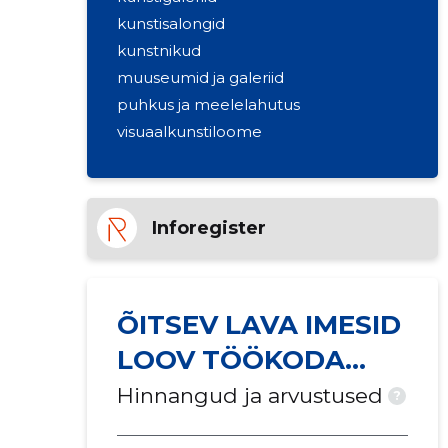
kunstisalongid
kunstnikud
muuseumid ja galeriid
puhkus ja meelelahutus
visuaalkunstiloome
Inforegister
ÕITSEV LAVA IMESID
LOOV TÖÖKODA
MTÜ
Hinnangud ja arvustused
?