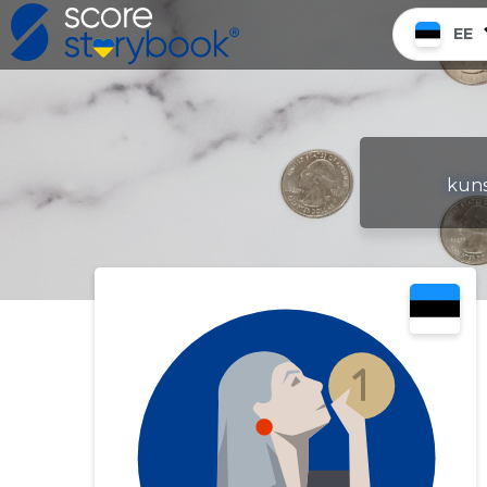
EE
kuns