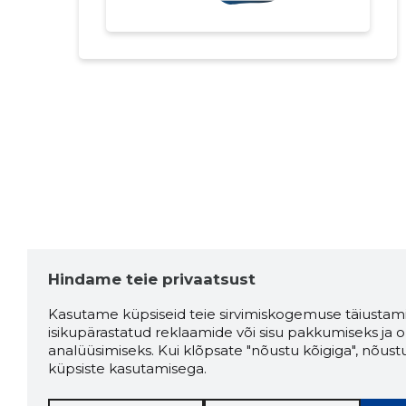
Hindame teie privaatsust
Kasutame küpsiseid teie sirvimiskogemuse täiustami
isikupärastatud reklaamide või sisu pakkumiseks ja o
analüüsimiseks. Kui klõpsate "nõustu kõigiga", nõust
küpsiste kasutamisega.