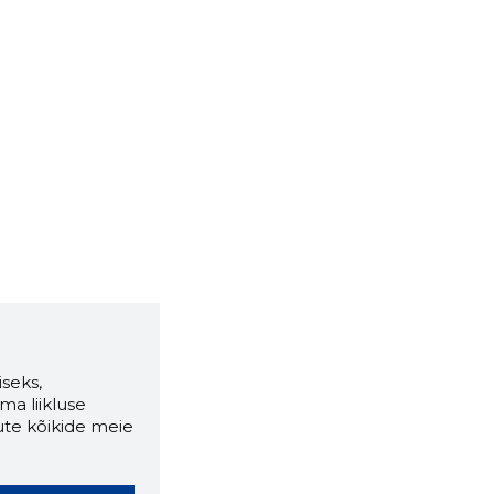
seks,
ma liikluse
ute kõikide meie