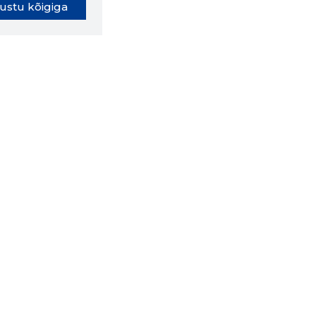
ustu kõigiga
oki laiendus ütleb Sulle, mis
eebilehel Sa parajasti viibid ja
ldusväärne see firma täna on.
 LAIENDUS ALLA