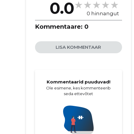
0.0
0 hinnangut
Kommentaare:
0
LISA KOMMENTAAR
Kommentaarid puuduvad!
Ole esimene, kes kommenteerib
seda ettevõtet