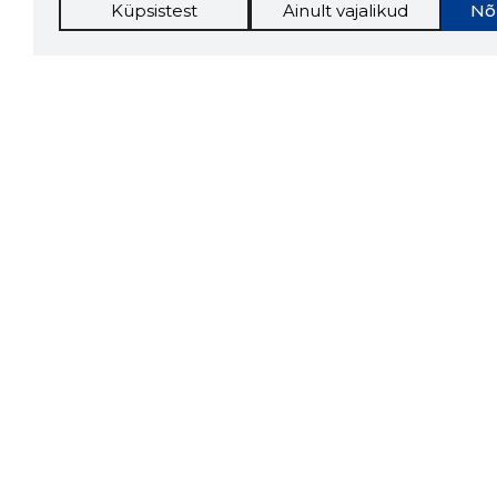
Küpsistest
Ainult vajalikud
Nõ
Storybo
Storybook
firma v
kui usa
Chrome laiendus
LAADI