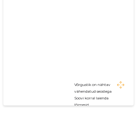
Võrgustik on nähtav
vähendatud seostega
Soovi korral laienda
lõimesid