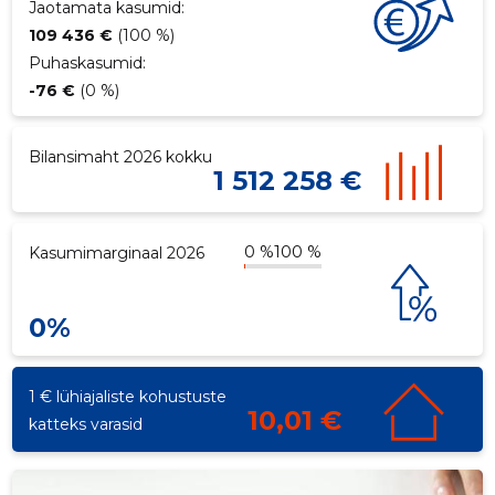
Jaotamata kasumid:
109 436 €
(100 %)
Puhaskasumid:
-76 €
(0 %)
Bilansimaht 2026 kokku
1 512 258 €
0 %
100 %
Kasumimarginaal 2026
0%
1 € lühiajaliste kohustuste
10,01 €
katteks varasid