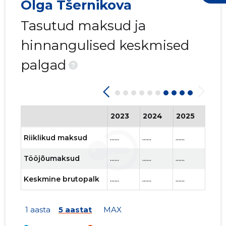
Olga Tšernikova
Tasutud maksud ja
hinnangulised keskmised
palgad
?
2023
2024
2025
202
Riiklikud maksud
......
......
......
......
Tööjõumaksud
......
......
......
......
Keskmine brutopalk
......
......
......
......
1 aasta
5 aastat
MAX