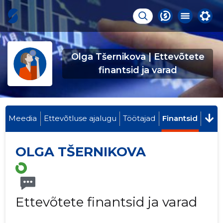
Olga Tšernikova | Ettevõtete
finantsid ja varad
Meedia
Ettevõtluse ajalugu
Töötajad
Finantsid
OLGA TŠERNIKOVA
Ettevõtete finantsid ja varad