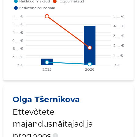
Olga Tšernikova
Ettevõtete
majandusnäitajad ja
prognoos
?