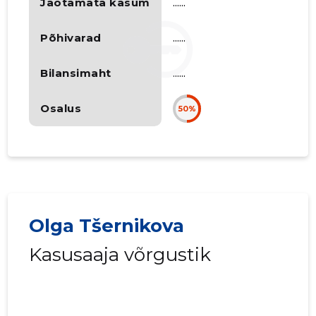
Jaotamata kasum
......
Põhivarad
......
Bilansimaht
......
Osalus
50%
Olga Tšernikova
Kasusaaja võrgustik