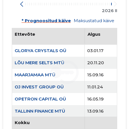
2026 II
* Prognoositud käive
Maksustatud käive
Ettevõte
Algus
OPETRON
GLORYA CRYSTALS OÜ
03.01.17
Usaldusv
LÕU MERE SELTS MTÜ
20.11.20
MAARJAMAA MTÜ
15.09.16
OJ INVEST GROUP OÜ
11.01.24
OPETRON CAPITAL OÜ
16.05.19
TALLINN FINANCE MTÜ
13.09.16
Kokku
TORNIMÄE SELTS MTÜ
24.07.20