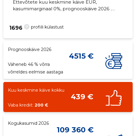
Ettevõtete kuu keskmine käive EUR,
kasumimarginaal 0%, prognooskäive 2026 .
Kinnisvara seisuga...
?
profiili külastust
1696
Prognooskäive 2026
4515 €
Väheneb 46 % võrra
võrreldes eelmise aastaga
Kuu keskmine käive kokku
439 €
Vaba krediit:
200 €
Kogukasumid 2026
109 360 €