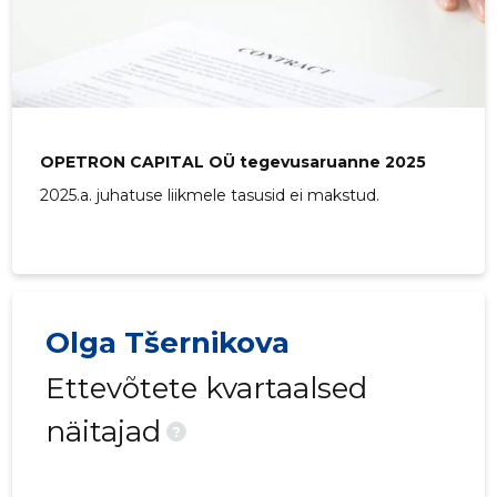
OPETRON CAPITAL OÜ tegevusaruanne 2025
2025.a. juhatuse liikmele tasusid ei makstud.
37
Olga Tšernikova
Ettevõtete kvartaalsed
näitajad
?