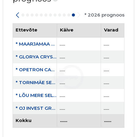
* 2026 prognoos
Ettevõte
Käive
Varad
* MAARJAMAA MTÜ
......
......
* GLORYA CRYSTALS OÜ
......
......
* OPETRON CAPITAL OÜ
......
......
* TORNIMÄE SELTS MTÜ
......
......
* LÕU MERE SELTS MTÜ
......
......
* OJ INVEST GROUP OÜ
......
......
Kokku
......
......
* VIRUMAA RAHATARKUSE KLUBI MTÜ
......
......
* TALLINN FINANCE MTÜ
......
......