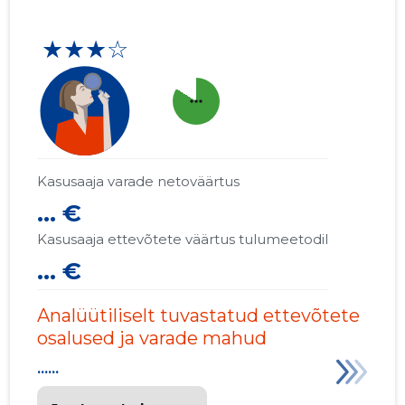
★★★☆
more_horiz
Kasusaaja varade netoväärtus
... €
Kasusaaja ettevõtete väärtus tulumeetodil
... €
Analüütiliselt tuvastatud ettevõtete
osalused ja varade mahud
......