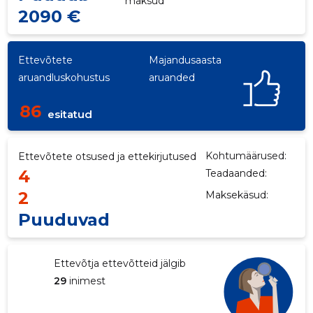
maksud
2090 €
Ettevõtete
Majandusaasta
aruandluskohustus
aruanded
86
esitatud
Kohtumäärused:
Ettevõtete otsused ja ettekirjutused
4
Teadaanded:
2
Maksekäsud:
Puuduvad
Ettevõtja ettevõtteid jälgib
29
inimest