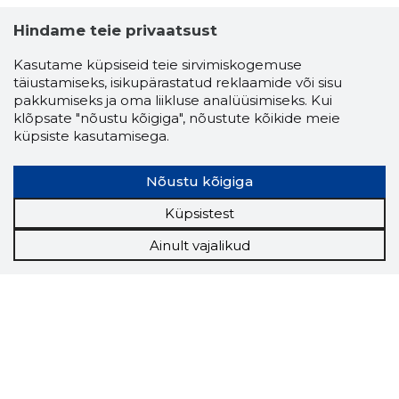
Hindame teie privaatsust
Kasutame küpsiseid teie sirvimiskogemuse
täiustamiseks, isikupärastatud reklaamide või sisu
pakkumiseks ja oma liikluse analüüsimiseks. Kui
klõpsate "nõustu kõigiga", nõustute kõikide meie
küpsiste kasutamisega.
Nõustu kõigiga
Küpsistest
Ainult vajalikud