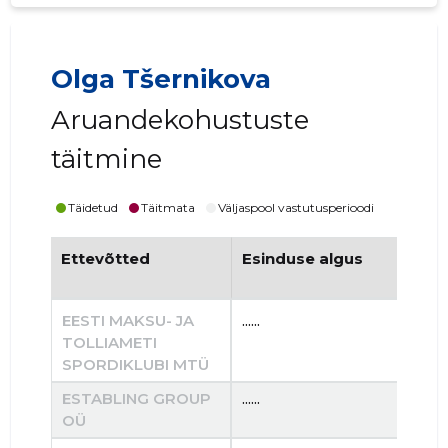
Olga Tšernikova
Aruandekohustuste
täitmine
Täidetud
Täitmata
Väljaspool vastutusperioodi
Ettevõtted
Esinduse algus
Es
EESTI MAKSU- JA
......
......
TOLLIAMETI
SPORDIKLUBI MTÜ
ESTABLING GROUP
......
......
OÜ