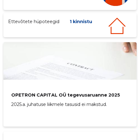
Ettevõtete hüpoteegid
1 kinnistu
36
OPETRON CAPITAL OÜ tegevusaruanne 2025
2025.a. juhatuse liikmele tasusid ei makstud.