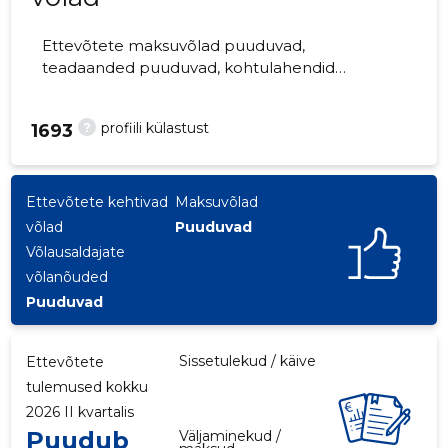
Ettevõtete maksuvõlad puuduvad,
teadaanded puuduvad, kohtulahendid
puuduvad, kohtuistungid puuduvad,
majandusaasta aruanded esitatud.
?
profiili külastust
1693
Ettevõtteid jälgib 0 inimest.
Ettevõtete kehtivad
Maksuvõlad
võlad
Puuduvad
Võlausaldajate
võlanõuded
Puuduvad
Sissetulekud / käive
Ettevõtete
tulemused kokku
2026 II kvartalis
Puudub
Väljaminekud /