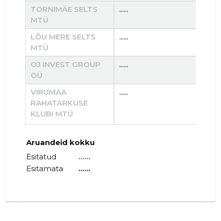
TORNIMÄE SELTS
......
......
MTÜ
LÕU MERE SELTS
......
......
MTÜ
OJ INVEST GROUP
......
......
OÜ
VIRUMAA
......
......
RAHATARKUSE
KLUBI MTÜ
Aruandeid kokku
Esitatud
......
Esitamata
......