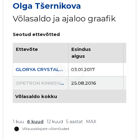
Olga Tšernikova
Võlasaldo ja ajaloo graafik
Seotud ettevõtted
Ettevõte
Esindus
Esin
OPETRON
algus
lõpp
Usaldusv
GLORYA CRYSTALS OÜ
03.01.2017
..
OPETRON KINNISVARA OÜ
25.08.2016
16.05
Võlasaldo kokku
1 kuu
6 kuud
12 kuud
5 aastat
MAX