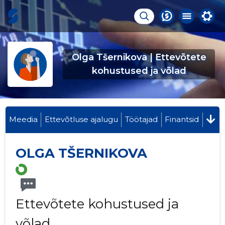
Olga Tšernikova | Ettevõtete
kohustused ja võlad
Meedia
Ettevõtluse ajalugu
Töötajad
Finantsid
OLGA TŠERNIKOVA
Ettevõtete kohustused ja
võlad