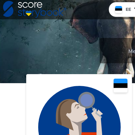
EE
Me