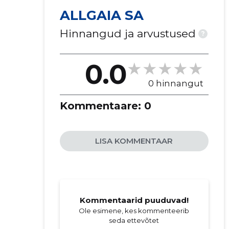
ALLGAIA SA
Hinnangud ja arvustused
?
0.0
0 hinnangut
Kommentaare:
0
LISA KOMMENTAAR
Kommentaarid puuduvad!
Ole esimene, kes kommenteerib
seda ettevõtet