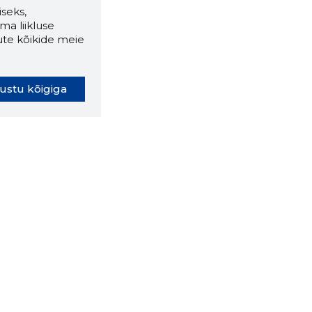
seks,
ma liikluse
ute kõikide meie
ustu kõigiga