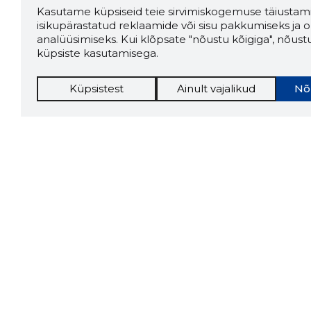
Kasutame küpsiseid teie sirvimiskogemuse täiustami
isikupärastatud reklaamide või sisu pakkumiseks ja o
analüüsimiseks. Kui klõpsate "nõustu kõigiga", nõust
küpsiste kasutamisega.
Küpsistest
Ainult vajalikud
Nõ