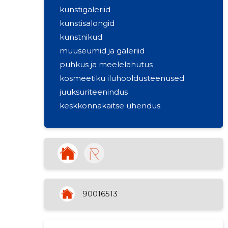
kunstigaleriid
kunstisalongid
kunstnikud
muuseumid ja galeriid
puhkus ja meelelahutus
kosmeetiku iluhooldusteenused
juuksuriteenindus
keskkonnakaitse ühendus
90016513