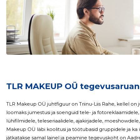
TLR MAKEUP OÜ tegevusaruan
TLR Makeup OÜ juhtfiguur on Triinu-Liis Rahe, kellel on
loomaks jumestusi ja soenguid tele- ja fotoreklaamidele
lühifilmidele, teleseriaalidele, ajakirjadele, moeshowdele, eraklienti
Makeup OÜ läbi koolitusi ja töötubasid gruppidele ja ka üks ühe
jätkatakse samal lainel ja peamine tegevuskoht on Aadre