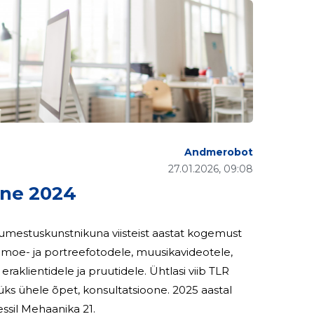
Andmerobot
27.01.2026, 09:08
ne 2024
 jumestuskunstnikuna viisteist aastat kogemust
, moe- ja portreefotodele, muusikavideotele,
dele ja pruutidele. Ühtlasi viib TLR
le õpet, konsultatsioone. 2025 aastal
ssil Mehaanika 21.