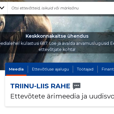
Keskkonnakaitse ühendus
edialehel külastusi 687. Loe ja avalda arvamuslugusid Ee
ettevõtjate kohta!
Meedia
Ettevõtluse ajalugu
Töötajad
Finant
TRIINU-LIIS RAHE
Ettevõtete ärimeedia ja uudisv