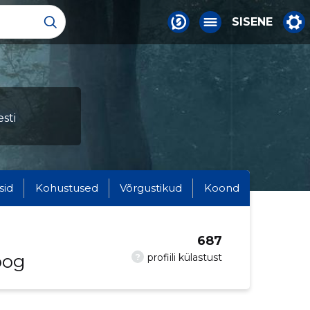
SISENE
sti
sid
Kohustused
Võrgustikud
Koond
687
oog
?
profiili külastust