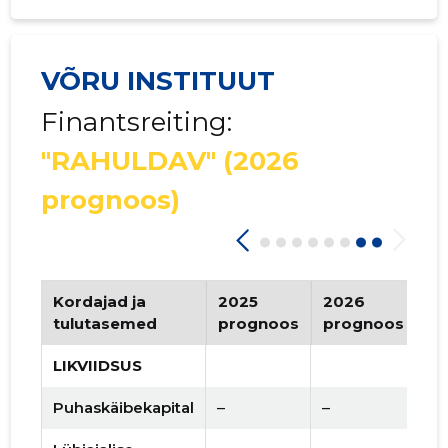
VÕRU INSTITUUT
Finantsreiting:
"RAHULDAV"
(2026
prognoos)
Kordajad ja
2025
2026
Tr
tulutasemed
prognoos
prognoos
LIKVIIDSUS
Puhaskäibekapital
–
–