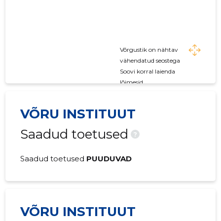
Võrgustik on nähtav
vähendatud seostega
Soovi korral laienda
lõimesid
VÕRU INSTITUUT
Saadud toetused
?
Saadud toetused
PUUDUVAD
VÕRU INSTITUUT