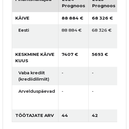
2017 II
   9948 €
   195 €
Prognoos
Prognoos
Pr
2017 I
   10 608 €
   231 €
KÄIVE
88 884 €
68 326 €
62
2016 IV
   -
   -
Eesti
88 884 €
68 326 €
62 
2016 III
   -
   -
2016 II
   -
   -
KESKMINE KÄIVE
7407 €
5693 €
51
KUUS
2016 I
   -
   -
Vaba krediit
-
-
90
2015 IV
   -
   -
(krediidilimiit)
2015 III
   -
   -
Arvelduspäevad
-
-
30
2015 II
   -
   -
TÖÖTAJATE ARV
44
42
51