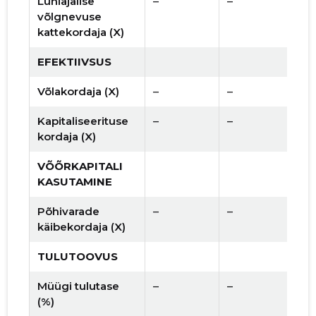
Lühiajalise
–
–
võlgnevuse
kattekordaja (X)
EFEKTIIVSUS
Võlakordaja (X)
–
–
Kapitaliseerituse
–
–
kordaja (X)
VÕÕRKAPITALI
KASUTAMINE
Põhivarade
–
–
käibekordaja (X)
TULUTOOVUS
Müügi tulutase
–
–
(%)