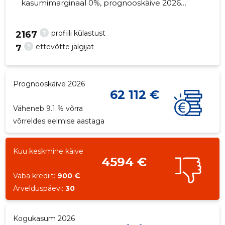
kasumimarginaal 0%, prognooskäive 2026
väheneb 9.1% võrra. Kinnisvara seisuga...
?
profiili külastust
2167
?
ettevõtte jälgijat
7
19
Prognooskäive 2026
62 112 €
Väheneb 9.1 % võrra
võrreldes eelmise aastaga
Kuu keskmine käive
4594 €
Vaba krediit:
900 €
Arvelduspäevi:
30
Kogukasum 2026