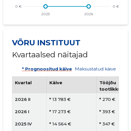
VÕRU INSTITUUT
Kvartaalsed näitajad
* Prognoositud käive
Maksustatud käive
Kvartal
Käive
Tööjõu
tootlikkus
2026 II
* 13 783 €
* 270 €
2026 I
* 17 273 €
* 393 €
2025 IV
* 14 564 €
* 347 €