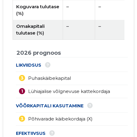
Koguvara tulutase
–
–
(%)
Omakapitali
–
–
tulutase (%)
2026 prognoos
?
LIKVIIDSUS
3
Puhaskäibekapital
1
Lühiajalise võlgnevuse kattekordaja
?
VÕÕRKAPITALI KASUTAMINE
3
Põhivarade käibekordaja (X)
?
EFEKTIIVSUS