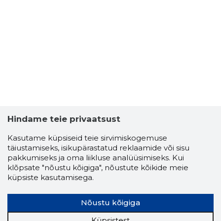
Hindame teie privaatsust
Kasutame küpsiseid teie sirvimiskogemuse
täiustamiseks, isikupärastatud reklaamide või sisu
pakkumiseks ja oma liikluse analüüsimiseks. Kui
klõpsate "nõustu kõigiga", nõustute kõikide meie
küpsiste kasutamisega.
Nõustu kõigiga
Küpsistest