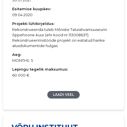
30.07.2021
Esitamise kuupäev:
09.04.2020
Projekti lühikirjeldus:
Rekonstrueerida tuleb Mõniste Talurahvamuuseumi
õppehoone-kuur (ehr kood nr 113008637).
Rekonstrueerimistööde projekt on esitatud hanke
alusdokumentide hulgas.
Aeg:
MONTHS: 5
Lepingu tegelik maksumus:
60 000 €
LAADI VEEL