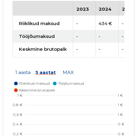
2023
2024
2025
Riiklikud maksud
-
434 €
-
Tööjõumaksud
-
-
-
Keskmine brutopalk
-
-
-
1 aasta
5 aastat
MAX