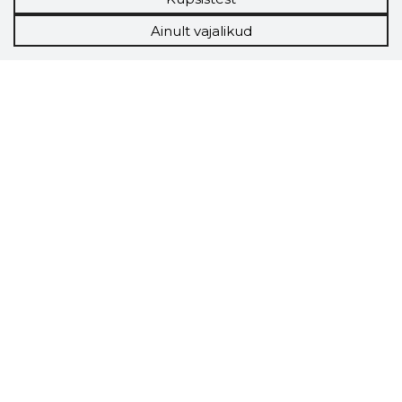
Ainult vajalikud
Storybook
Chrome laiendus
Storybooki laiendus ütleb Sulle, mis firma
veebilehel Sa parajasti viibid ja kui usaldusväärne
see firma täna on.
LAADI LAIENDUS ALLA