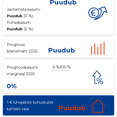
Puudub
p
Jaotamata kasum:
Puudub
(0 %)
Puhaskasum:
Puudub
(0 %)
Prognoos
Puudub
bilansimaht 2026
0 %
100 %
Prognooskasumi
marginaal 2026
0%
1 € lühiajaliste kohustuste
Puudub
katteks vara