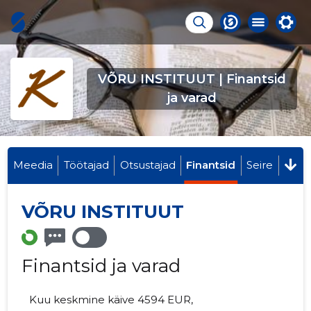
VÕRU INSTITUUT | Finantsid
ja varad
Meedia
Töötajad
Otsustajad
Finantsid
Seire
VÕRU INSTITUUT
Finantsid ja varad
Kuu keskmine käive 4594 EUR,