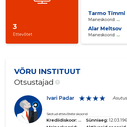
Tarmo Timmi
Maineskoorid:
...
3
Alar Meltsov
Ettevõtet
Maineskoorid:
...
VÕRU INSTITUUT
Otsustajad
?
★★★★
Ivari Padar
Asutus
Seotud ettevõtete skoorid
Krediidiskoor:
...
Sünniaeg:
12.03.19