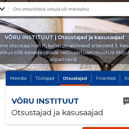
VÕRU INSTITUUT | Otsustajad ja kasusaajad
ne otsustaja Ivari P., kellel on aktiivseid äriseoseid 3. Kas
stikus võib esineda varade netoväärtuses muutusi. Mõj
äripartnerid...
Meedia
Töötajad
Otsustajad
Finantsid
K
VÕRU INSTITUUT
Otsustajad ja kasusaajad