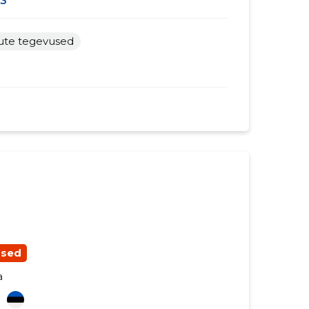
3
tute tegevused
used
a
i