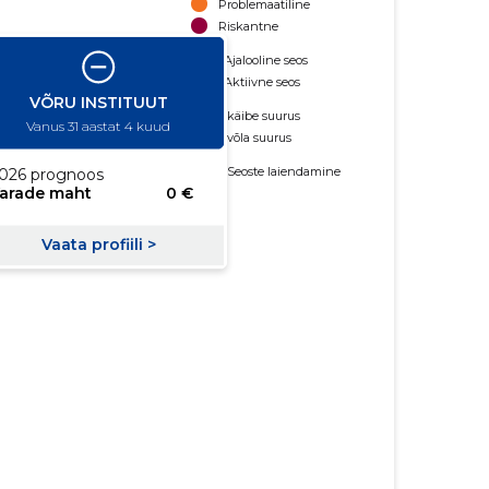
Problemaatiline
Riskantne
Ajalooline seos
Aktiivne seos
käibe suurus
võla suurus
Seoste laiendamine