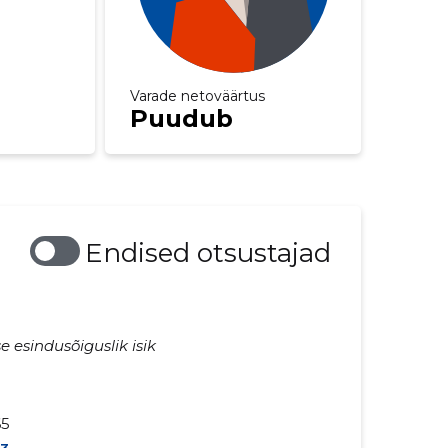
Varade netoväärtus
Puudub
Endised otsustajad
e esindusõiguslik isik
65