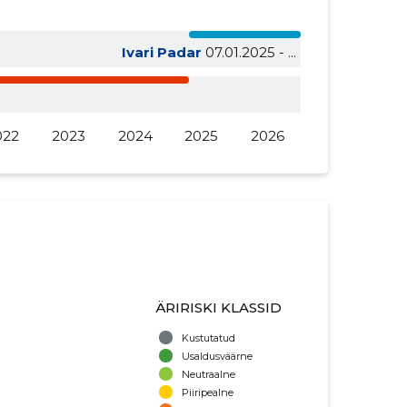
Ivari Padar
07.01.2025 - ...
022
2023
2024
2025
2026
ÄRIRISKI KLASSID
Kustutatud
Usaldusväärne
Neutraalne
Piiripealne