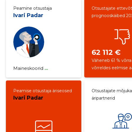
Peamine otsustaja
Otsustajate ettevõ
Ivari Padar
prognooskäibed 20
62 112 €
Väheneb 61 % võrra
võrreldes eelmise 
Maineskoorid
...
Peamise otsustaja äriseosed
Otsustajate mõjuk
Ivari Padar
äripartnerid