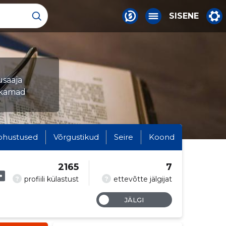
SISENE
usaaja
ukamad
ohustused
Võrgustikud
Seire
Koond
2165
7
?
?
profiili külastust
ettevõtte jälgijat
JÄLGI