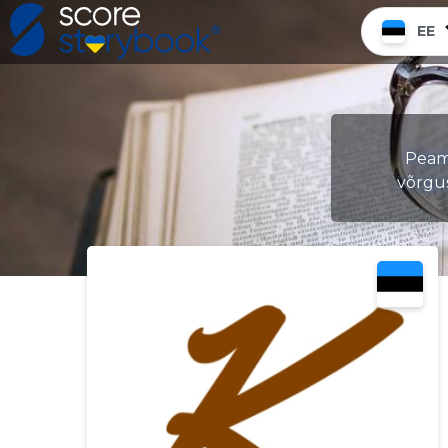
EE
Peami
võrgu