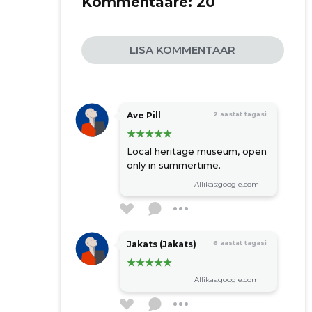
Kommentaare:
20
LISA KOMMENTAAR
Ave Pill
2 aastat tagasi
Local heritage museum, open
only in summertime.
Allikas:google.com
Jakats (Jakats)
6 aastat tagasi
Allikas:google.com