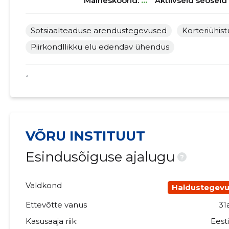
Maineskoorid:
...
Aktiivseid seoseid
Sotsiaalteaduse arendustegevused
Korteriühis
Piirkondllikku elu edendav ühendus
*
VÕRU INSTITUUT
Esindusõiguse ajalugu
?
Valdkond
Haldustegev
Ettevõtte vanus
31
Kasusaaja riik:
Eest