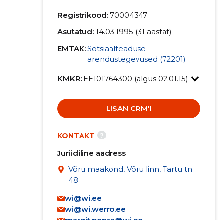
Registrikood:
70004347
Asutatud:
14.03.1995 (31 aastat)
EMTAK:
Sotsiaalteaduse
arendustegevused (72201)
KMKR:
EE101764300 (algus 02.01.15)
LISAN CRM'I
?
KONTAKT
Juriidiline aadress
Võru maakond, Võru linn, Tartu tn
48
wi@wi.ee
wi@wi.werro.ee
margit.pensa@wi.ee