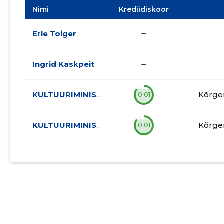
Nimi
Krediidiskoor
check_indeterminate_small
Erle Toiger
check_indeterminate_small
Ingrid Kaskpeit
KULTUURIMINISTEERIUM
Kõrge
0.01
KULTUURIMINISTEERIUM
Kõrge
0.01