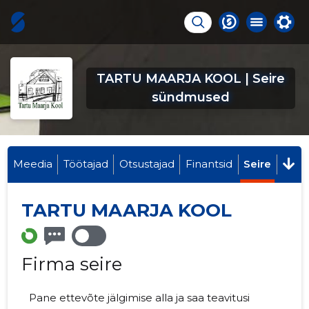
TARTU MAARJA KOOL | Seire
sündmused
Meedia
Töötajad
Otsustajad
Finantsid
Seire
TARTU MAARJA KOOL
Firma seire
Pane ettevõte jälgimise alla ja saa teavitusi