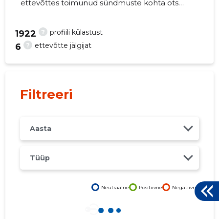
ettevõttes toimunud sündmuste kohta otse
oma mobiili, veebi või emailile. Õiged otsused
õigel ajal!
?
profiili külastust
1922
?
ettevõtte jälgijat
6
17
Filtreeri
Aasta
Tüüp
Neutraalne
Positiivne
Negatiivne