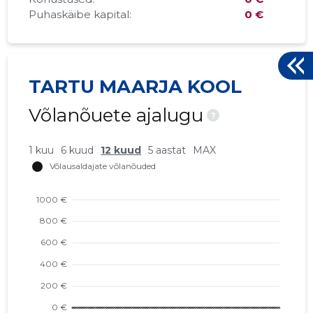
Puhaskäibe kapital:
0 €
TARTU MAARJA KOOL
Võlanõuete ajalugu
?
1 kuu
6 kuud
12 kuud
5 aastat
MAX