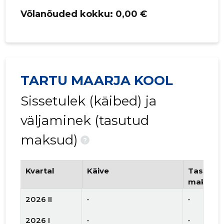
Võlanõuded kokku:
0,00 €
TARTU MAARJA KOOL
Sissetulek (käibed) ja
väljaminek (tasutud
maksud)
?
Kvartal
Käive
Tasutud 
maksud
2026 II
-
-
2026 I
-
-