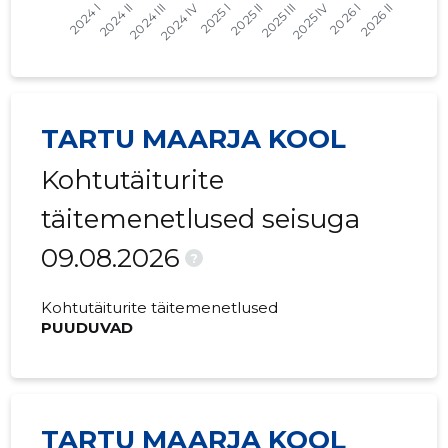
2023 II
-
-
2023 I
-
-
2022 IV
-
-
TARTU MAARJA KOOL
2022 III
-
-
Kohtutäiturite
2022 II
-
-
täitemenetlused seisuga
2022 I
-
-
09.08.2026
2021 IV
-
-
?
2021 III
-
-
Kohtutäiturite täitemenetlused
PUUDUVAD
2021 II
-
-
2021 I
-
-
2020 IV
-
-
TARTU MAARJA KOOL