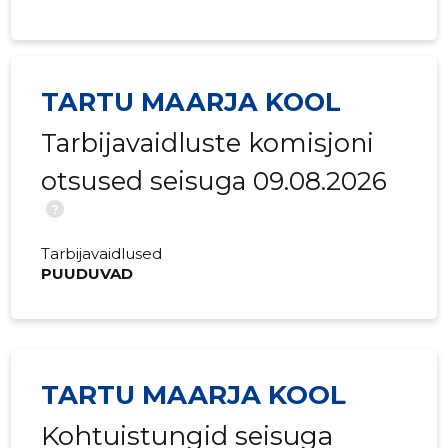
2017 III
-
-
2017 II
-
-
TARTU MAARJA KOOL
2017 I
-
-
Tarbijavaidluste komisjoni
otsused seisuga 09.08.2026
?
Tarbijavaidlused
PUUDUVAD
TARTU MAARJA KOOL
Kohtuistungid seisuga