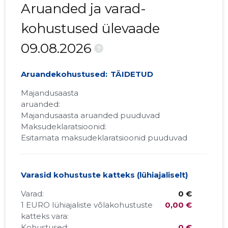
Aruanded ja varad-
kohustused ülevaade
09.08.2026
?
Aruandekohustused:
TÄIDETUD
Majandusaasta
aruanded:
Majandusaasta aruanded puuduvad
Maksudeklaratsioonid:
Esitamata maksudeklaratsioonid puuduvad
Varasid kohustuste katteks (lühiajaliselt)
Varad:
0 €
1 EURO lühiajaliste võlakohustuste
0,00 €
katteks vara:
Kohustused:
0 €