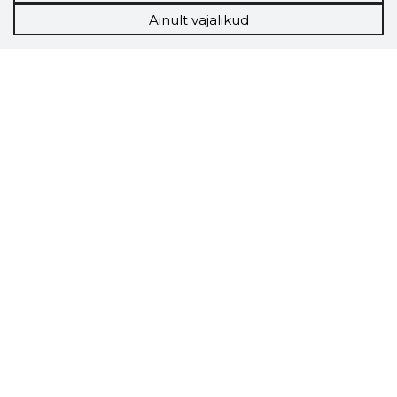
Ainult vajalikud
Storybook
Chrome laiendus
Storybooki laiendus ütleb Sulle, mis firma
veebilehel Sa parajasti viibid ja kui usaldusväärne
see firma täna on.
LAADI LAIENDUS ALLA