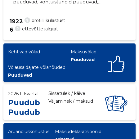
puuduvad, kohtuistungid puuduvad,
majandusaasta aruanded esitatud. Peamine
vastutav kõneisik,
?
profiili külastust
1922
jaanus.rooba@raad.tartu.ee, +372 7461010
?
ettevõtte jälgijat
6
17
Kehtivad võlad
Maksuvõlad
Puuduvad
Võlausaldajate võlanõuded
Puuduvad
Sissetulek / käive
2026 II kvartal
Puudub
Väljaminek / maksud
Puudub
Aruandluskohustus
Maksudeklaratsioonid