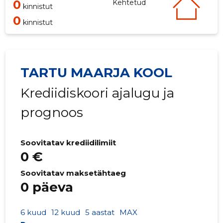
0
Kehtetud
kinnistut
0
kinnistut
TARTU MAARJA KOOL
Krediidiskoori ajalugu ja
prognoos
Soovitatav krediidilimiit
0 €
Soovitatav maksetähtaeg
0 päeva
6 kuud
12 kuud
5 aastat
MAX