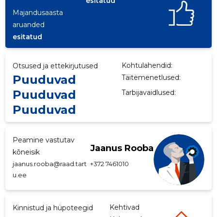
esitatud
Majandusaasta
p
aruanded
esitatud
Kohtulahendid:
Otsused ja ettekirjutused
Puuduvad
Täitemenetlused:
Puuduvad
Tarbijavaidlused:
Puuduvad
Peamine vastutav
Jaanus Rooba
kõneisik
jaanus.rooba@raad.tart
+372 7461010
u.ee
Kehtivad
Kinnistud ja hüpoteegid