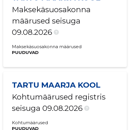
2020 III
-
-
Maksekäsuosakonna
2020 II
-
-
määrused seisuga
09.08.2026
2020 I
-
-
?
2019 IV
-
-
Maksekäsuosakonna määrused
PUUDUVAD
2019 III
-
-
2019 II
-
-
2018 IV
-
-
TARTU MAARJA KOOL
2018 III
-
-
Kohtumäärused registris
2018 II
-
-
seisuga 09.08.2026
?
2018 I
-
-
Kohtumäärused
2017 IV
-
-
PUUDUVAD