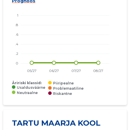
Prognoos
Äririski klassid:
Piiripealne
Usaldusväärne
Problemaatiline
Neutraalne
Riskantne
TARTU MAARJA KOOL