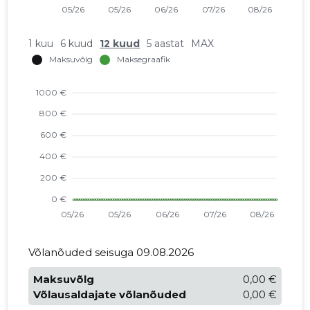
1 kuu
6 kuud
12 kuud
5 aastat
MAX
Võlanõuded seisuga 09.08.2026
Maksuvõlg
0,00 €
Võlausaldajate võlanõuded
0,00 €