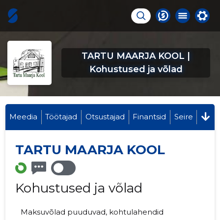
TARTU MAARJA KOOL |
Kohustused ja võlad
Meedia
Töötajad
Otsustajad
Finantsid
Seire
TARTU MAARJA KOOL
Kohustused ja võlad
Maksuvõlad puuduvad, kohtulahendid