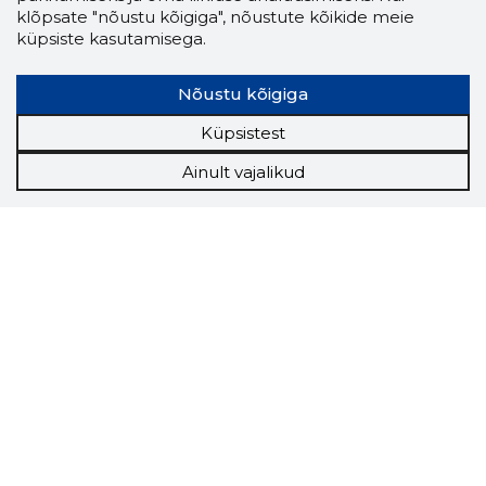
klõpsate "nõustu kõigiga", nõustute kõikide meie
küpsiste kasutamisega.
Nõustu kõigiga
Küpsistest
Ainult vajalikud
Storybook