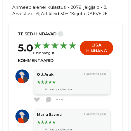
Ärimeedialehel külastusi - 2078; jälgijaid - 2.
Arvustusi - 6; Artikleid 30+ "Kirjuta RAKVERE
RIIGIGÜMNAASIUM kohta arvamuslugu!"
23
TEISED HINDAVAD
?
5.0
LISA
HINNANG
6 hinnangut
KOMMENTAARID
Ott Arak
2 aastat tagasi
Allikas:google.com
Maria Savina
2 aastat tagasi
Allikas:google.com