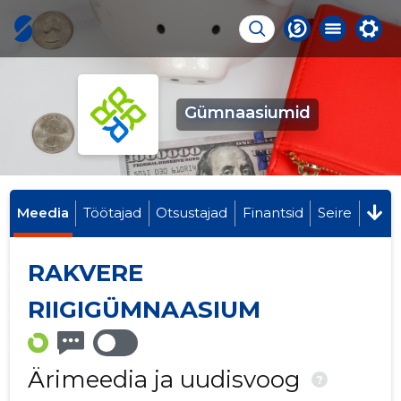
Gümnaasiumid
Meedia
Töötajad
Otsustajad
Finantsid
Seire
RAKVERE
RIIGIGÜMNAASIUM
Ärimeedia ja uudisvoog
?