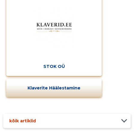
STOK OÜ
Klaverite Häälestamine
kõik artiklid