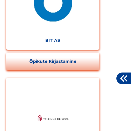
BIT AS
Õpikute Kirjastamine