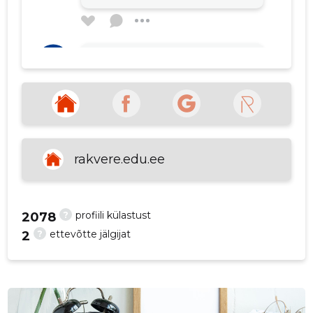
p
Realmart
3 aastat tagasi
Allikas:google.com
VAATA ROHKEM
rakvere.edu.ee
?
profiili külastust
2078
?
ettevõtte jälgijat
2