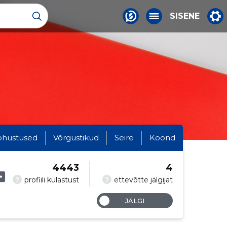
SISENE
ohustused
Võrgustikud
Seire
Koond
4443
4
?
?
profiili külastust
ettevõtte jälgijat
JÄLGI