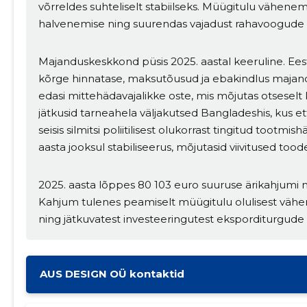
võrreldes suhteliselt stabiilseks. Müügitulu vähenemi
halvenemise ning suurendas vajadust rahavoogude 
Majanduskeskkond püsis 2025. aastal keeruline. Eesti
MUUDA
kõrge hinnatase, maksutõusud ja ebakindlus majandu
edasi mittehädavajalikke oste, mis mõjutas otseselt k
jätkusid tarneahela väljakutsed Bangladeshis, kus
seisis silmitsi poliitilisest olukorrast tingitud tootmis
aasta jooksul stabiliseerus, mõjutasid viivitused to
2025. aasta lõppes 80 103 euro suuruse ärikahjumi
Kahjum tulenes peamiselt müügitulu olulisest vähen
ning jätkuvatest investeeringutest eksporditurgude
AUS DESIGN OÜ kontaktid