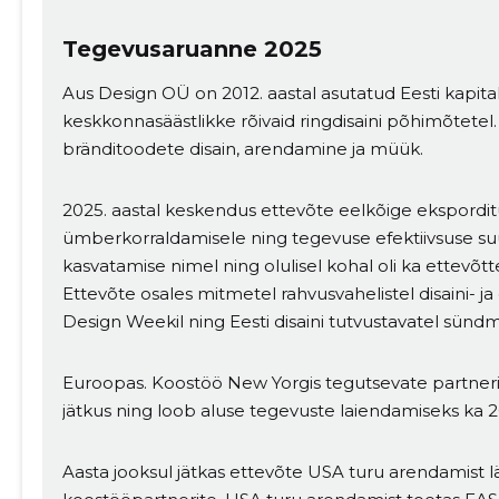
Tegevusaruanne 2025
Aus Design OÜ on 2012. aastal asutatud Eesti kapita
keskkonnasäästlikke rõivaid ringdisaini põhimõtete
bränditoodete disain, arendamine ja müük.
2025. aastal keskendus ettevõte eelkõige ekspordi
ümberkorraldamisele ning tegevuse efektiivsuse su
kasvatamise nimel ning olulisel kohal oli ka ettevõ
Ettevõte osales mitmetel rahvusvahelistel disaini- j
Design Weekil ning Eesti disaini tutvustavatel sünd
Euroopas. Koostöö New Yorgis tegutsevate partner
jätkus ning loob aluse tegevuste laiendamiseks ka 20
Aasta jooksul jätkas ettevõte USA turu arendamist 