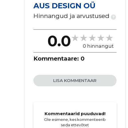
AUS DESIGN OÜ
Hinnangud ja arvustused
?
0.0
0 hinnangut
Kommentaare:
0
LISA KOMMENTAAR
Kommentaarid puuduvad!
Ole esimene, kes kommenteerib
seda ettevõtet