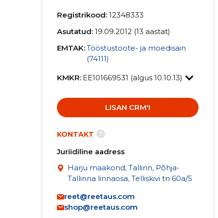
Registrikood:
12348333
Asutatud:
19.09.2012 (13 aastat)
EMTAK:
Tööstustoote- ja moedisain
(74111)
KMKR:
EE101669531 (algus 10.10.13)
LISAN CRM'I
?
KONTAKT
Juriidiline aadress
Harju maakond, Tallinn, Põhja-
Tallinna linnaosa, Telliskivi tn 60a/5
reet@reetaus.com
shop@reetaus.com