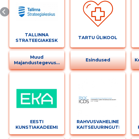
TALLINNA
TARTU ÜLIKOOL
STRATEEGIAKESKUS
Muud
Esindused
K
Majandustegevuse
Tegevused
EESTI
RAHVUSVAHELINE
KUNSTIAKADEEMIA
KAITSEUURINGUTE
KESKUS SA