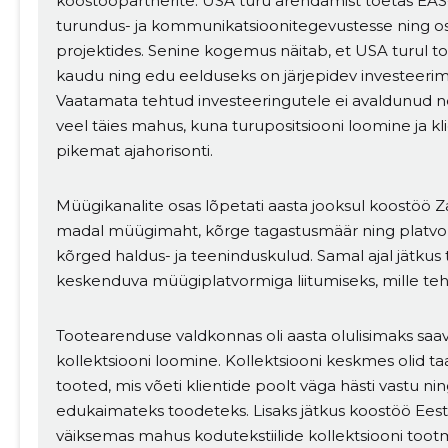
koostööpartnerite. USA turu arendamist toetas EAS-i 
turundus- ja kommunikatsioonitegevustesse ning os
projektides. Senine kogemus näitab, et USA turul 
kaudu ning edu eelduseks on järjepidev investeerim
Vaatamata tehtud investeeringutele ei avaldunud 
veel täies mahus, kuna turupositsiooni loomine ja 
pikemat ajahorisonti.
Müügikanalite osas lõpetati aasta jooksul koostöö 
madal müügimaht, kõrge tagastusmäär ning platvo
kõrged haldus- ja teeninduskulud. Samal ajal jätku
keskenduva müügiplatvormiga liitumiseks, mille tehn
Tootearenduse valdkonnas oli aasta olulisimaks saav
kollektsiooni loomine. Kollektsiooni keskmes olid t
tooted, mis võeti klientide poolt väga hästi vastu ni
edukaimateks toodeteks. Lisaks jätkus koostöö Eesti 
väiksemas mahus kodutekstiilide kollektsiooni too