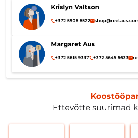
Krislyn Valtson
+372 5906 6522
shop@reetaus.co
Margaret Aus
+372 5615 9337
+372 5645 6633
r
Koostööpar
Ettevõtte suurimad 