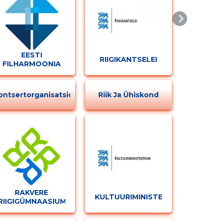
EESTI
RIIGIKANTSELEI
FILHARMOONIA
KAMMERKOOR SA
ontsertorganisatsioonid
Riik Ja Ühiskond
RAKVERE
KULTUURIMINISTEERIUM
RIIGIGÜMNAASIUM