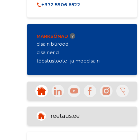
+372 5906 6522
MÄRKSÕNAD
?
disainibürood
disainerid
tööstustoote- ja moedisain
reetaus.ee