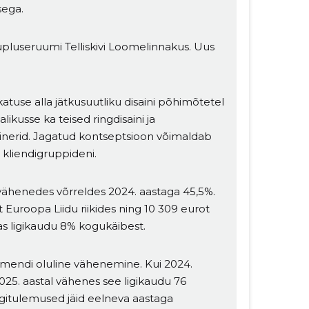
sega.
aupluseruumi Telliskivi Loomelinnakus. Uus
use alla jätkusuutliku disaini põhimõtetel
likusse ka teised ringdisaini ja
ainerid. Jagatud kontseptsioon võimaldab
 kliendigruppideni.
 vähenedes võrreldes 2024. aastaga 45,5%.
t Euroopa Liidu riikides ning 10 309 eurot
as ligikaudu 8% kogukäibest.
gmendi oluline vähenemine. Kui 2024.
025. aastal vähenes see ligikaudu 76
itulemused jäid eelneva aastaga