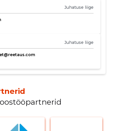
Juhatuse liige
m
Juhatuse liige
eet@reetaus.com
tnerid
koostööpartnerid