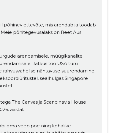
lil põhinev ettevõte, mis arendab ja toodab
l. Meie põhitegevusalaks on Reet Aus
turgude arendamisele, müügikanalite
urendamisele. Jätkus töö USA turu
tte rahvusvahelise nähtavuse suurendamine.
a ekspordiüritustel, sealhulgas Singapore
mustel
itega The Canvas ja Scandinavia House
26. aastal.
läbi oma veebipoe ning kohalike