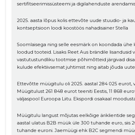
sertifitseerimissüsteemi ja digilahenduste arendami
2025. aasta lõpus kolis ettevõte uude stuudio- ja k
kontseptsioon loodi koostöös nahadisainer Stella
Soomlaisega ning selle eesmärk on koondada ühe kat
loodud tooteid. Lisaks Reet Aus brändile lisandusid va
vastutustundliku tootmise põhimõtteid järgivad dis
kulude efektiivsemat juhtimist ning aitab jõuda uute
Ettevõtte müügitulu oli 2025. aastal 284 025 eurot,
Müügitulust 261 848 eurot teeniti Eestis, 11 868 euro
väljaspool Euroopa Liitu. Ekspordi osakaal moodust
Muuda pildi kirjeldust
Müügitulu langust mõjutas eelkõige äriklientide se
aastal ulatus B2B müük üle 300 tuhande euro, siis 2
tuhande euroni. Jaemüügi ehk B2C segmendi müüg