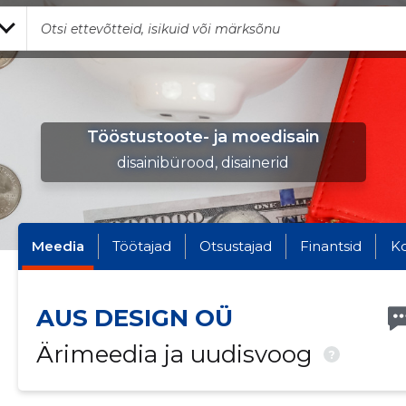
Tööstustoote- ja moedisain
disainibürood, disainerid
Meedia
Töötajad
Otsustajad
Finantsid
K
AUS DESIGN OÜ
Ärimeedia ja uudisvoog
?