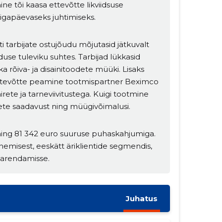
ne tõi kaasa ettevõtte likviidsuse
igapäevaseks juhtimiseks.
 tarbijate ostujõudu mõjutasid jätkuvalt
se tuleviku suhtes. Tarbijad lükkasid
a rõiva- ja disainitoodete müüki. Lisaks
 ettevõtte peamine tootmispartner Beximco
häirete ja tarneviivitustega. Kuigi tootmine
odete saadavust ning müügivõimalusi.
 ning 81 342 euro suuruse puhaskahjumiga.
emisest, eeskätt äriklientide segmendis,
 arendamisse.
Juhatus