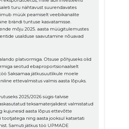
eksporditoetus, mille abil investeeriti
aleti turu nähtavust suurendavates
toimub müük peamiselt veebikanalite
ine brändi tuntuse kasvatamisse.
nende mõju 2025. aasta müügitulemustes
klientide usalduse saavutamine nõuavad
Zalando platvormiga. Otsuse põhjuseks olid
rmiga seotud ebaproportsionaalselt
s töö Saksamaa jätkusuutlikule moele
iline ettevalmistus valmis aasta lõpuks.
utuseks 2025/2026 sügis-talvise
aaskasutatud teksamaterjalidest valmistatud
ng kujunesid aasta lõpus ettevõtte
tootjatega ning aasta jooksul katsetati
tmist. Samuti jätkus töö UPMADE