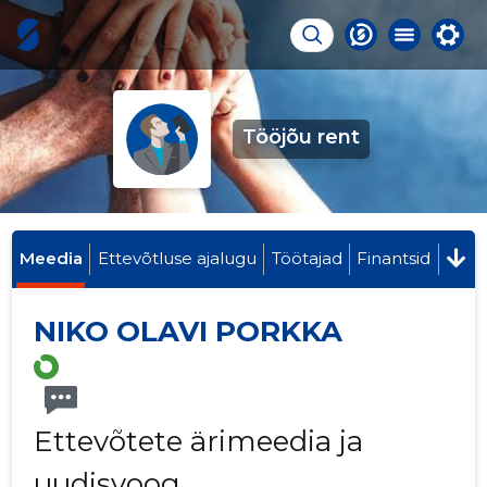
Tööjõu rent
Meedia
Ettevõtluse ajalugu
Töötajad
Finantsid
NIKO OLAVI PORKKA
Ettevõtete ärimeedia ja
uudisvoog