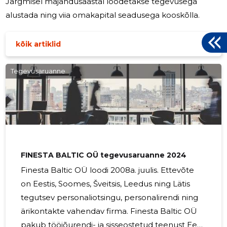
Järgmisel majandusaastal loodetakse tegevusega
alustada ning viia omakapital seadusega kooskõlla.
kõik artiklid
Tegevusaruanne
FINESTA BALTIC OÜ tegevusaruanne 2024
Finesta Baltic OÜ loodi 2008a. juulis. Ettevõte
on Eestis, Soomes, Šveitsis, Leedus ning Lätis
tegutsev personaliotsingu, personalirendi ning
ärikontakte vahendav firma. Finesta Baltic OÜ
pakub tööjõurendi- ja sisseostetud teenust Eesti