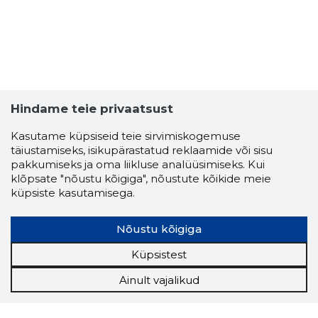
FINESTA 
Usaldusv
Hindame teie privaatsust
Kasutame küpsiseid teie sirvimiskogemuse
täiustamiseks, isikupärastatud reklaamide või sisu
pakkumiseks ja oma liikluse analüüsimiseks. Kui
klõpsate "nõustu kõigiga", nõustute kõikide meie
küpsiste kasutamisega.
Nõustu kõigiga
Küpsistest
Ainult vajalikud