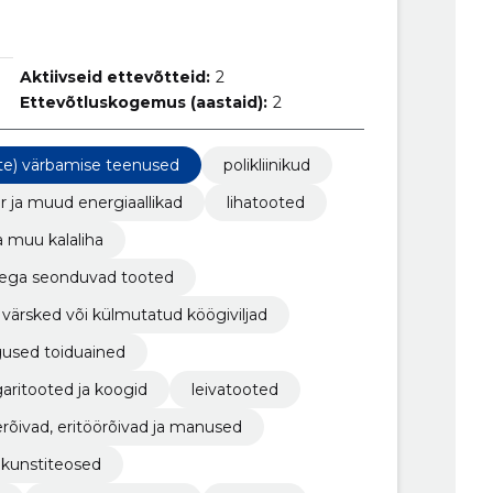
Aktiivseid ettevõtteid:
2
Ettevõtluskogemus (aastaid):
2
jate) värbamise teenused
polikliinikud
r ja muud energiaallikad
lihatooted
a muu kalaliha
endega seonduvad tooted
värsked või külmutatud köögiviljad
used toiduained
garitooted ja koogid
leivatooted
rõivad, eritöörõivad ja manused
kunstiteosed