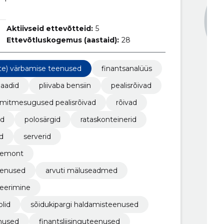
Aktiivseid ettevõtteid:
5
Ettevõtluskogemus (aastaid):
28
jate) värbamise teenused
finantsanalüüs
llaadid
pliivaba bensiin
pealisrõivad
mitmesugused pealisrõivad
rõivad
id
polosärgid
rataskonteinerid
d
serverid
 remont
eenused
arvuti mäluseadmed
eerimine
lid
sõidukipargi haldamisteenused
enused
finantsliisinguteenused