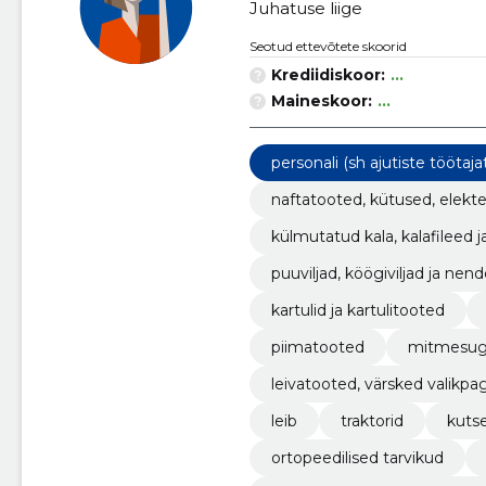
Juhatuse liige
Seotud ettevõtete skoorid
Krediidiskoor:
...
Maineskoor:
...
personali (sh ajutiste tööta
naftatooted, kütused, elekte
külmutatud kala, kalafileed j
puuviljad, köögiviljad ja n
kartulid ja kartulitooted
piimatooted
mitmesug
leivatooted, värsked valikpa
leib
traktorid
kutse
ortopeedilised tarvikud