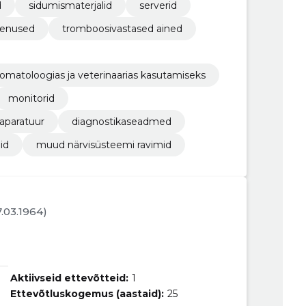
d
sidumismaterjalid
serverid
eenused
tromboosivastased ained
omatoloogias ja veterinaarias kasutamiseks
monitorid
taparatuur
diagnostikaseadmed
id
muud närvisüsteemi ravimid
7.03.1964)
Aktiivseid ettevõtteid:
1
Ettevõtluskogemus (aastaid):
25