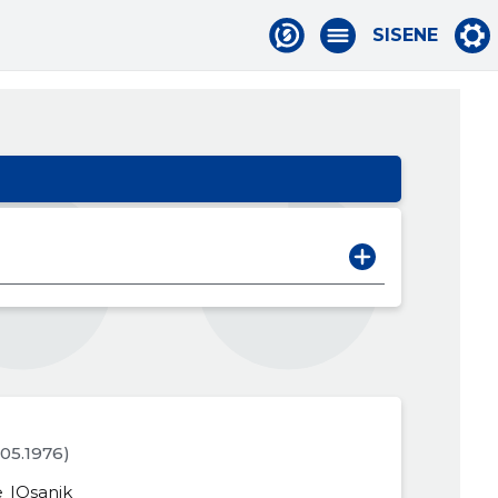
SISENE
.05.1976)
e
Osanik