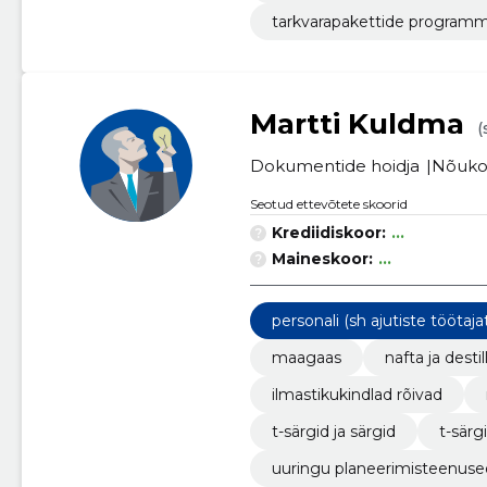
tarkvarapakettide program
Martti Kuldma
(
Dokumentide hoidja
Nõuko
Seotud ettevõtete skoorid
Krediidiskoor:
...
Maineskoor:
...
personali (sh ajutiste tööta
maagaas
nafta ja desti
ilmastikukindlad rõivad
t-särgid ja särgid
t-särg
uuringu planeerimisteenuse