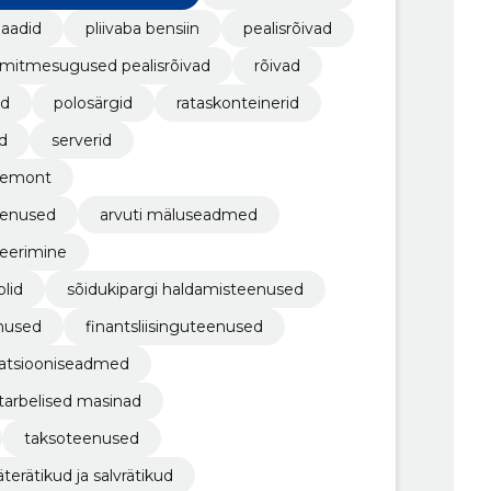
llaadid
pliivaba bensiin
pealisrõivad
mitmesugused pealisrõivad
rõivad
id
polosärgid
rataskonteinerid
d
serverid
 remont
eenused
arvuti mäluseadmed
eerimine
lid
sõidukipargi haldamisteenused
enused
finantsliisinguteenused
ilatsiooniseadmed
tarbelised masinad
taksoteenused
terätikud ja salvrätikud