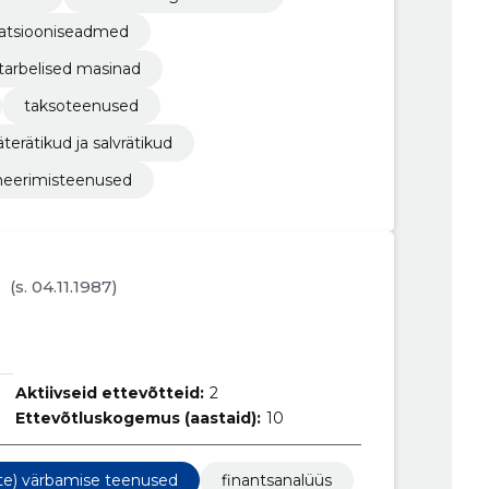
ilatsiooniseadmed
tarbelised masinad
taksoteenused
terätikud ja salvrätikud
meerimisteenused
(s. 04.11.1987)
Aktiivseid ettevõtteid:
2
Ettevõtluskogemus (aastaid):
10
jate) värbamise teenused
finantsanalüüs