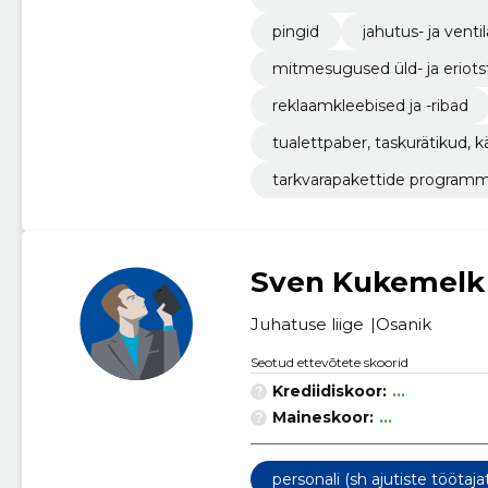
pingid
jahutus- ja vent
mitmesugused üld- ja eriots
reklaamkleebised ja -ribad
tualettpaber, taskurätikud, kä
tarkvarapakettide program
Sven Kukemelk
Juhatuse liige
Osanik
Seotud ettevõtete skoorid
Krediidiskoor:
...
Maineskoor:
...
personali (sh ajutiste tööta