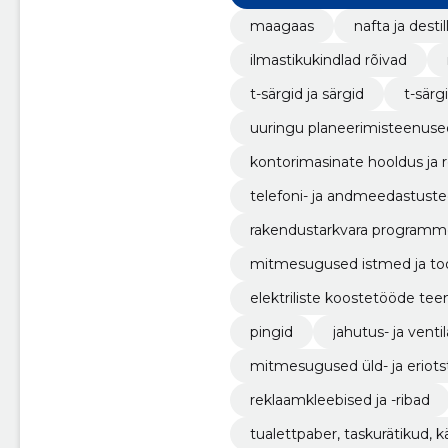
maagaas
nafta ja desti
ilmastikukindlad rõivad
t-särgid ja särgid
t-särg
uuringu planeerimisteenuse
kontorimasinate hooldus ja
telefoni- ja andmeedastust
rakendustarkvara programm
mitmesugused istmed ja too
elektriliste koostetööde te
pingid
jahutus- ja vent
mitmesugused üld- ja eriots
reklaamkleebised ja -ribad
tualettpaber, taskurätikud, kä