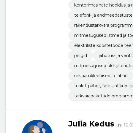
kontorimasinate hooldus ja
telefoni- ja andmeedastust
rakendustarkvara programm
mitmesugused istmed ja too
elektriliste koostetööde te
pingid
jahutus- ja vent
mitmesugused üld- ja eriots
reklaamkleebised ja -ribad
tualettpaber, taskurätikud, kä
tarkvarapakettide program
Julia Kedus
(s. 10.