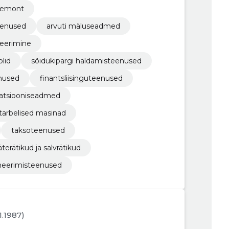
 remont
eenused
arvuti mäluseadmed
eerimine
lid
sõidukipargi haldamisteenused
enused
finantsliisinguteenused
ilatsiooniseadmed
tarbelised masinad
taksoteenused
terätikud ja salvrätikud
meerimisteenused
01.1987)