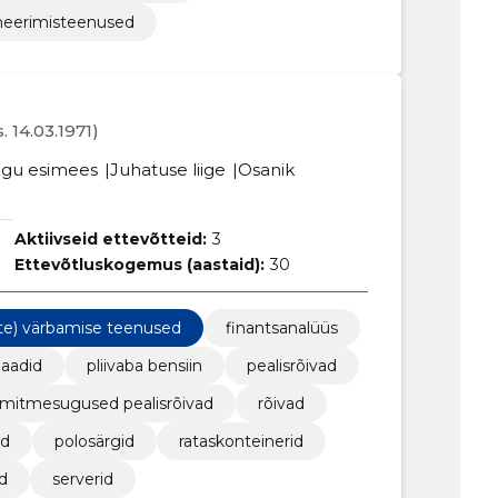
meerimisteenused
s. 14.03.1971)
gu esimees
Juhatuse liige
Osanik
Aktiivseid ettevõtteid:
3
Ettevõtluskogemus (aastaid):
30
jate) värbamise teenused
finantsanalüüs
llaadid
pliivaba bensiin
pealisrõivad
mitmesugused pealisrõivad
rõivad
id
polosärgid
rataskonteinerid
d
serverid