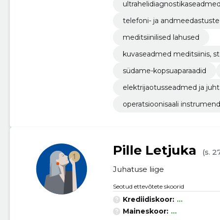
ultrahelidiagnostikaseadme
telefoni- ja andmeedastust
meditsiinilised lahused
kuvaseadmed meditsiinis, st
südame-kopsuaparaadid
elektrijaotusseadmed ja juh
operatsioonisaali instrumend
Pille Letjuka
(s. 2
Juhatuse liige
Seotud ettevõtete skoorid
Krediidiskoor:
...
Maineskoor:
...