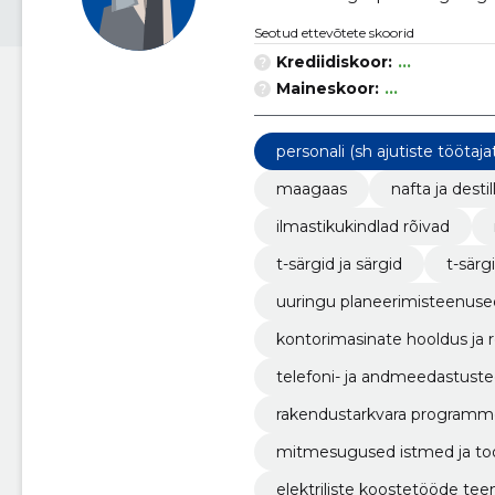
Seotud ettevõtete skoorid
Krediidiskoor:
...
Maineskoor:
...
personali (sh ajutiste tööta
maagaas
nafta ja desti
ilmastikukindlad rõivad
t-särgid ja särgid
t-särg
uuringu planeerimisteenuse
kontorimasinate hooldus ja
telefoni- ja andmeedastust
rakendustarkvara programm
mitmesugused istmed ja too
elektriliste koostetööde te