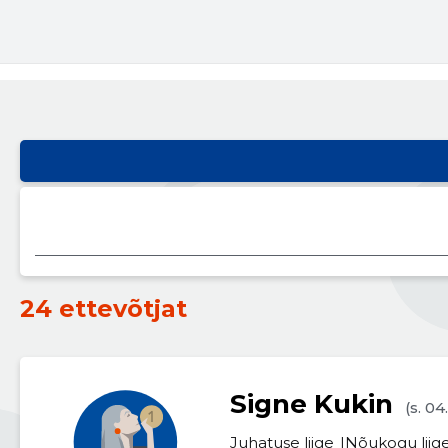
24 ettevõtjat
Signe Kukin
(s. 04
Juhatuse liige
Nõukogu liig