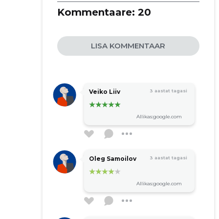
Kommentaare:
20
LISA KOMMENTAAR
Veiko Liiv
3 aastat tagasi
Allikas:google.com
Oleg Samoilov
3 aastat tagasi
Allikas:google.com