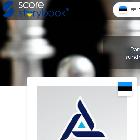
EE
Pane
sündm