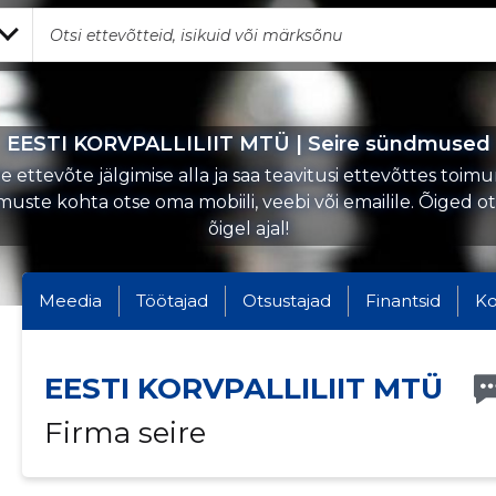
EESTI KORVPALLILIIT MTÜ | Seire sündmused
 ettevõte jälgimise alla ja saa teavitusi ettevõttes toi
uste kohta otse oma mobiili, veebi või emailile. Õiged o
õigel ajal!
Meedia
Töötajad
Otsustajad
Finantsid
Ko
EESTI KORVPALLILIIT MTÜ
Firma seire