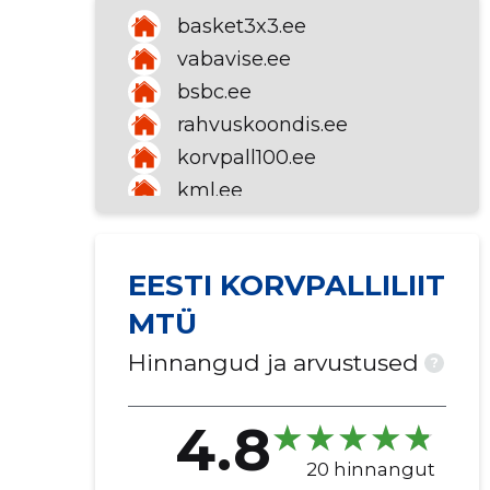
basket3x3.ee
vabavise.ee
bsbc.ee
rahvuskoondis.ee
korvpall100.ee
kml.ee
tuletrenni.ee
basket.ee
EESTI KORVPALLILIIT
ajakiribasketball.ee
MTÜ
Hinnangud ja arvustused
?
4.8
20 hinnangut