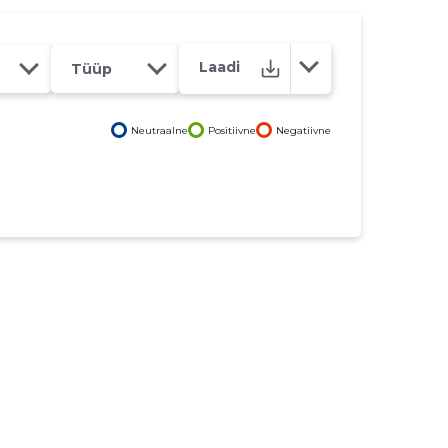
Laadi
Tüüp
Neutraalne
Positiivne
Negatiivne