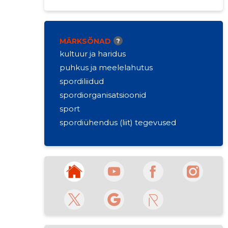
MÄRKSÕNAD
?
kultuur ja haridus
puhkus ja meelelahutus
spordiliidud
spordiorganisatsioonid
sport
spordiühendus (liit) tegevused