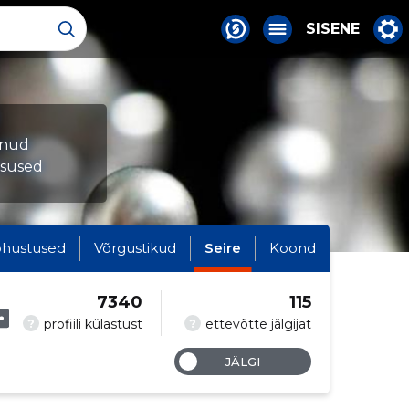
SISENE
munud
tsused
hustused
Võrgustikud
Seire
Koond
7340
115
?
?
profiili külastust
ettevõtte jälgijat
JÄLGI