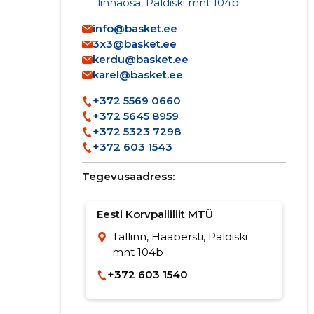
linnaosa, Paldiski mnt 104b
info@basket.ee
3x3@basket.ee
kerdu@basket.ee
karel@basket.ee
+372 5569 0660
+372 5645 8959
+372 5323 7298
+372 603 1543
Tegevusaadress:
Eesti Korvpalliliit MTÜ
Tallinn, Haabersti, Paldiski
mnt 104b
+372 603 1540