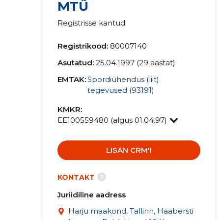
MTÜ
Registrisse kantud
Registrikood:
80007140
Asutatud:
25.04.1997 (29 aastat)
EMTAK:
Spordiühendus (liit)
tegevused (93191)
KMKR:
EE100559480 (algus 01.04.97)
LISAN CRM'I
?
KONTAKT
Juriidiline aadress
Harju maakond, Tallinn, Haabersti