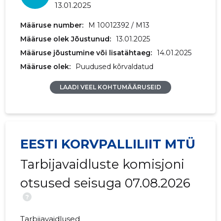
13.01.2025
2017 IV
174 980 €
65 040 €
Määruse number:
M 10012392 / M13
Määruse olek Jõustunud:
2017 III
383 871 €
13.01.2025
70 951 €
Määruse jõustumine või lisatähtaeg:
14.01.2025
2017 II
196 618 €
48 877 €
Määruse olek:
Puudused kõrvaldatud
2017 I
195 920 €
45 811 €
LAADI VEEL KOHTUMÄÄRUSEID
2016 IV
504 185 €
68 191 €
2016 III
480 325 €
56 607 €
EESTI KORVPALLILIIT MTÜ
2016 II
489 693 €
45 272 €
Tarbijavaidluste komisjoni
2016 I
392 183 €
35 428 €
otsused seisuga 07.08.2026
2015 IV
-
64 711 €
?
2015 III
-
45 816 €
Tarbijavaidlused