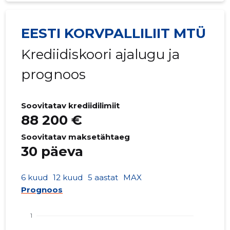
EESTI KORVPALLILIIT MTÜ
Krediidiskoori ajalugu ja
prognoos
Soovitatav krediidilimiit
88 200 €
Soovitatav maksetähtaeg
30 päeva
6 kuud
12 kuud
5 aastat
MAX
Prognoos