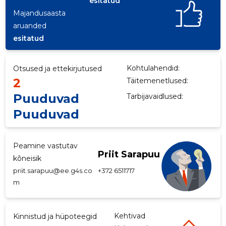
esitatud
Majandusaasta
p
aruanded
esitatud
Kohtulahendid:
Otsused ja ettekirjutused
2
Täitemenetlused:
Puuduvad
Tarbijavaidlused:
Puuduvad
Peamine vastutav
Priit Sarapuu
kõneisik
priit.sarapuu@ee.g4s.co
+372 6511717
m
Kehtivad
Kinnistud ja hüpoteegid