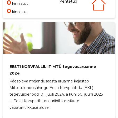
0
Kehtetud
kinnistut
0
kinnistut
EESTI KORVPALLILIIT MTÜ tegevusaruanne
2024
Käesoleva majandusaasta aruanne kajastab
Mittetulundusühingu Eesti Korvpalliliidu (EKL)
tegevusperioodi 01. juuli 2024. a kuni 30. juuni 2025.
a. Eesti Korvpalliliit on juriidiliste isikute
vabatahtlikkuse alusel