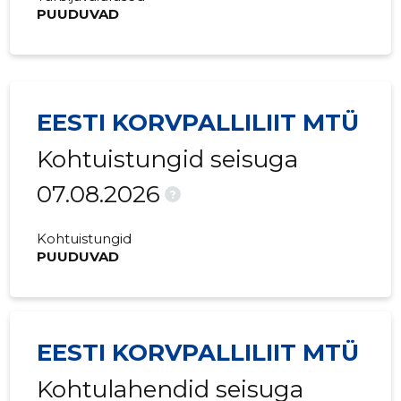
2015 II
-
27 973 €
PUUDUVAD
2015 I
-
41 766 €
EESTI KORVPALLILIIT MTÜ
Kohtuistungid seisuga
07.08.2026
?
Kohtuistungid
PUUDUVAD
EESTI KORVPALLILIIT MTÜ
Kohtulahendid seisuga