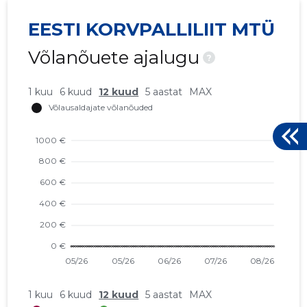
EESTI KORVPALLILIIT MTÜ
Võlanõuete ajalugu
?
1 kuu
6 kuud
12 kuud
5 aastat
MAX
1 kuu
6 kuud
12 kuud
5 aastat
MAX