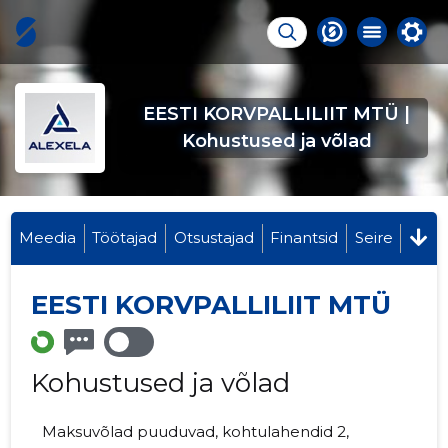
EESTI KORVPALLILIIT MTÜ |
Kohustused ja võlad
Meedia
Töötajad
Otsustajad
Finantsid
Seire
EESTI KORVPALLILIIT MTÜ
Kohustused ja võlad
Maksuvõlad puuduvad, kohtulahendid 2,