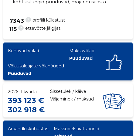
kohtuistungid puuduvad, majandusaasta
aruanded esitatud. Peamine vastutav
kõneisik, priit.sarapuu@ee.g4s.com, +372
?
profiili külastust
7343
6511717
?
ettevõtte jälgijat
115
63
Kehtivad võlad
Maksuvõlad
Puuduvad
Võlausaldajate võlanõuded
Puuduvad
Sissetulek / käive
2026 II kvartal
393 123 €
Väljaminek / maksud
302 918 €
Aruandluskohustus
Maksudeklaratsioonid