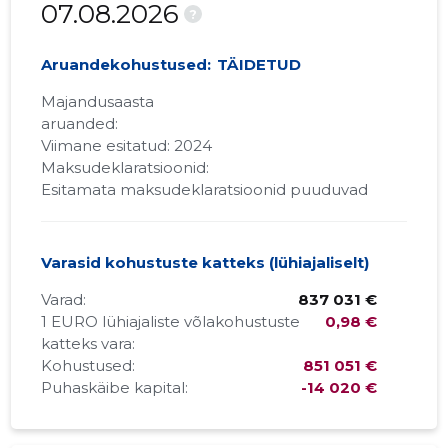
07.08.2026
?
Aruandekohustused:
TÄIDETUD
Majandusaasta
aruanded:
Viimane esitatud: 2024
Maksudeklaratsioonid:
Esitamata maksudeklaratsioonid puuduvad
Varasid kohustuste katteks (lühiajaliselt)
Varad:
837 031 €
1 EURO lühiajaliste võlakohustuste
0,98 €
katteks vara:
Kohustused:
851 051 €
Puhaskäibe kapital:
-14 020 €