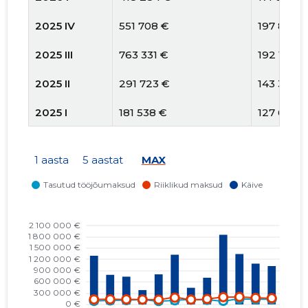
2025 IV
551 708 €
197 850 
2025 III
763 331 €
192 130 €
2025 II
291 723 €
143 358 
2025 I
181 538 €
127 682 
2024 IV
496 212 €
178 411 €
1 aasta
5 aastat
MAX
2024 III
300 409 €
124 654 
2024 II
142 971 €
128 357 
2024 I
277 109 €
132 673 
2023 IV
284 458 €
134 462 
2023 III
467 772 €
130 643 