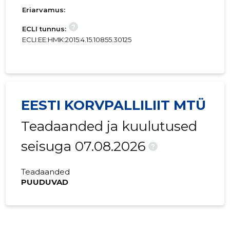
Eriarvamus:
?
ECLI tunnus:
ECLI:EE:HMK:2015:4.15.10855.30125
EESTI KORVPALLILIIT MTÜ
Teadaanded ja kuulutused
seisuga 07.08.2026
?
Teadaanded
PUUDUVAD