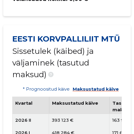
EESTI KORVPALLILIIT MTÜ
Sissetulek (käibed) ja
väljaminek (tasutud
maksud)
?
* Prognoositud käive
Maksustatud käive
Kvartal
Maksustatud käive
Tasutud 
maksud
2026 II
393 123 €
163 915 €
2026 I
418 284 €
171 654 €