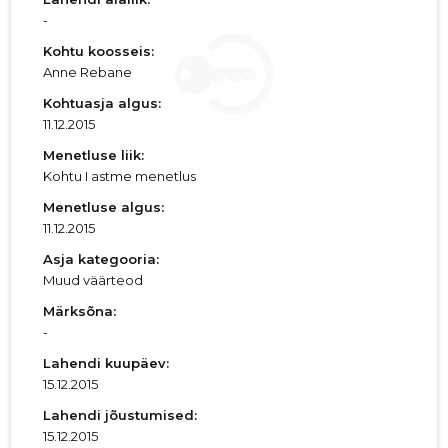
-
Kohtu koosseis:
Anne Rebane
Kohtuasja algus:
11.12.2015
Menetluse liik:
Kohtu I astme menetlus
Menetluse algus:
11.12.2015
Asja kategooria:
Muud väärteod
Märksõna:
-
Lahendi kuupäev:
15.12.2015
Lahendi jõustumised:
15.12.2015