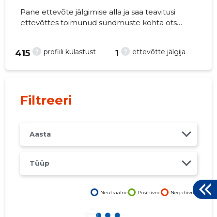
Pane ettevõte jälgimise alla ja saa teavitusi
ettevõttes toimunud sündmuste kohta otse
oma mobiili, veebi või emailile. Õiged otsused
õigel ajal!
?
?
profiili külastust
ettevõtte jälgija
8
415
1
Filtreeri
Aasta
Tüüp
Neutraalne
Positiivne
Negatiivne