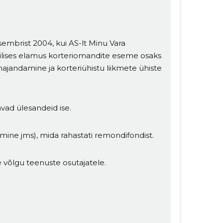
tsembrist 2004, kui AS-lt Minu Vara
ilises elamus korteriomandite eseme osaks
majandamine ja korteriühistu liikmete ühiste
davad ülesandeid ise.
imine jms), mida rahastati remondifondist.
le võlgu teenuste osutajatele.