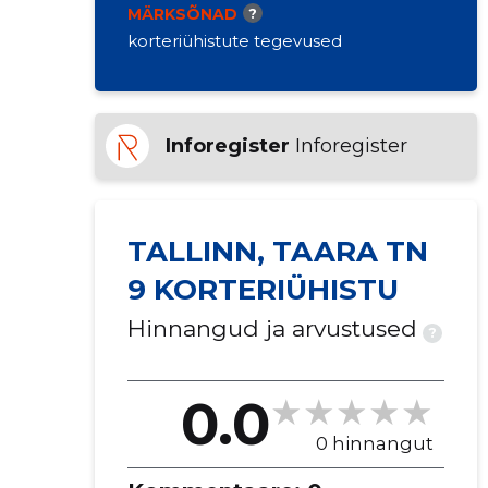
MÄRKSÕNAD
?
korteriühistute tegevused
Inforegister
Inforegister
TALLINN, TAARA TN
9 KORTERIÜHISTU
Hinnangud ja arvustused
?
0.0
0 hinnangut