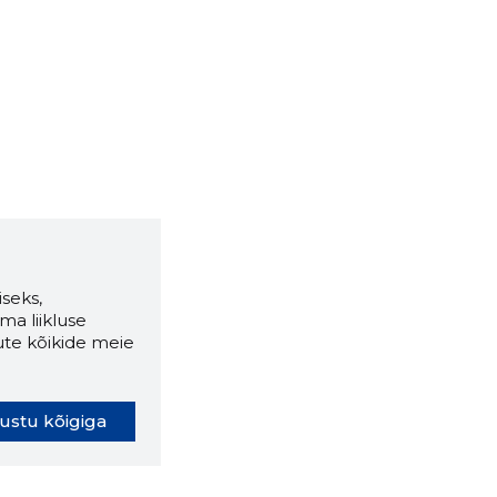
seks,
ma liikluse
ute kõikide meie
ustu kõigiga