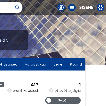
SISENE
leid 0
ohustused
Võrgustikud
Seire
Koond
417
1
?
?
profiili külastust
ettevõtte jälgija
JÄLGI