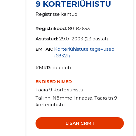
9 KORTERIÜHISTU
Registrisse kantud
Registrikood:
80182653
Asutatud:
29.01.2003 (23 aastat)
EMTAK:
Korteriühistute tegevused
(68321)
KMKR
puudub
ENDISED NIMED
Taara 9 Korteriühistu
Tallinn, Nõmme linnaosa, Taara tn 9
korteriühistu
LISAN CRM'I