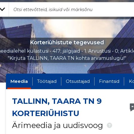
Korteriühistute tegevused
edialehel külastusi - 417; jälgijaid - 1. Arvustusi - 0; Artik
"Kirjuta TALLINN, TAARA TN kohta arvamuslugu!"
Meedia
Töötajad
Otsustajad
Finantsid
K
TALLINN, TAARA TN 9
KORTERIÜHISTU
Ärimeedia ja uudisvoog
?