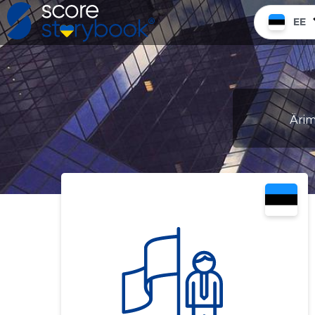
EE
Ärime