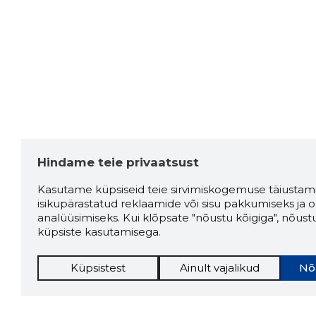
Hindame teie privaatsust
Kasutame küpsiseid teie sirvimiskogemuse täiustami
isikupärastatud reklaamide või sisu pakkumiseks ja o
analüüsimiseks. Kui klõpsate "nõustu kõigiga", nõust
küpsiste kasutamisega.
Küpsistest
Ainult vajalikud
Nõ