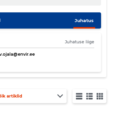
d
Juhatus
Juhatuse liige
v.ojala@envir.ee
ik artiklid