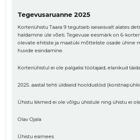
Tegevusaruanne 2025
Korteriühistu Taara 9 tegutseb iseseisvalt alates de
haldamine üle võeti. Tegevuse eesmärk on 6-korter
olevate ehitiste ja maatüki mõtteliste osade ühine 
huvide esindamine.
Korteriühistul ei ole palgalisi töötajaid, elanikud täi
2025. aastal tehti üldiseid hooldustöid (korstnapühk
Ühistu liikmed ei ole võlgu ühistule ning ühistu ei o
Olav Ojala
Ühistu esimees