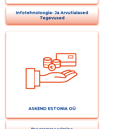
Infotehnoloogia- Ja Arvutialased
Tegevused
Muuda pildi
kirjeldust
ASKEND ESTONIA OÜ
MUUDA