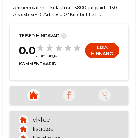
Ärimeedialehel külastusi - 3800; jälgijaid - 150.
Arvustusi - 0; Artikleid 0 "Kirjuta EESTI
LINNADE JA kohta arvamuslugu!"
21
TEISED HINDAVAD
?
0.0
LISA
HINNANG
0 hinnangut
KOMMENTAARID
elvl.ee
listid.ee