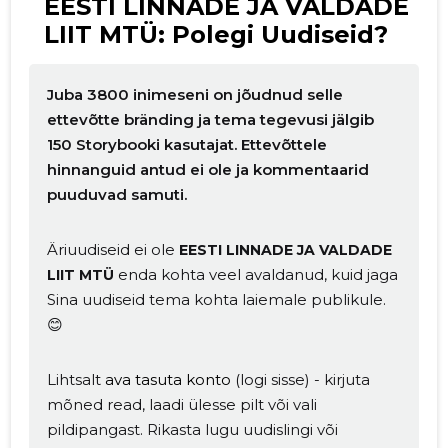
EESTI LINNADE JA VALDADE
LIIT MTÜ: Polegi Uudiseid?
Juba 3800 inimeseni on jõudnud selle
ettevõtte bränding ja tema tegevusi jälgib
150 Storybooki kasutajat. Ettevõttele
hinnanguid antud ei ole ja kommentaarid
puuduvad samuti.
Äriuudiseid ei ole
EESTI LINNADE JA VALDADE
enda kohta veel avaldanud, kuid jaga
LIIT MTÜ
Sina uudiseid tema kohta laiemale publikule.
😊
Lihtsalt
ava tasuta konto
(logi sisse) - kirjuta
mõned read, laadi ülesse pilt või vali
pildipangast. Rikasta lugu uudislingi või