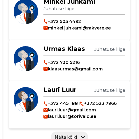
Mihkel Juhkami
Juhatuse liige
+372 505 4492
mihkel.juhkami@rakvere.ee
Urmas Klaas
Juhatuse liige
+372 730 5216
klaasurmas@gmail.com
Lauri Luur
Juhatuse liige
+372 445 1881
+372 523 7966
lauri.luur@gmail.com
lauri.luur@torivald.ee
Näita kõiki