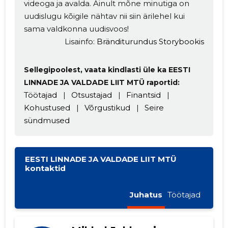
videoga ja avalda. Ainult mõne minutiga on
uudislugu kõigile nähtav nii siin ärilehel kui
sama valdkonna uudisvoos!
Lisainfo:
Bränditurundus Storybookis
Sellegipoolest, vaata kindlasti üle ka EESTI
LINNADE JA VALDADE LIIT MTÜ raportid:
Töötajad
|
Otsustajad
|
Finantsid
|
Kohustused
|
Võrgustikud
|
Seire
sündmused
EESTI LINNADE JA VALDADE LIIT MTÜ
kontaktid
Juhatus
Töötajad