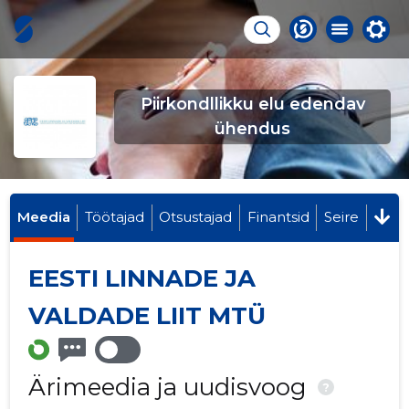
Piirkondllikku elu edendav
ühendus
Meedia
Töötajad
Otsustajad
Finantsid
Seire
EESTI LINNADE JA
VALDADE LIIT MTÜ
Ärimeedia ja uudisvoog
?