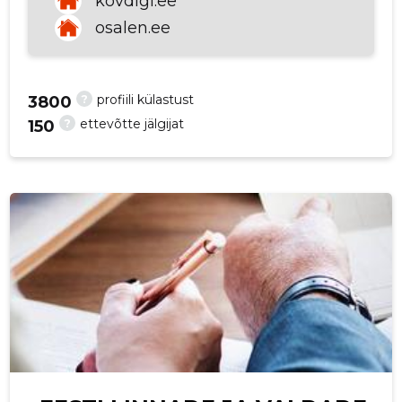
kovdigi.ee
osalen.ee
p
?
profiili külastust
3800
?
ettevõtte jälgijat
150