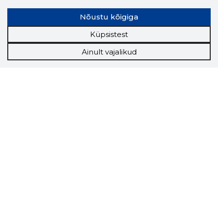
Nõustu kõigiga
Küpsistest
Ainult vajalikud
Storybook
Chrome laiendus