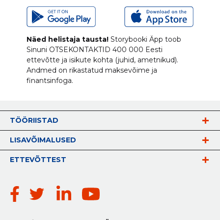
Näed helistaja tausta!
Storybooki Äpp toob
Sinuni
OTSEKONTAKTID
400 000 Eesti
ettevõtte ja isikute kohta (juhid, ametnikud).
Andmed on rikastatud maksevõime ja
finantsinfoga.
TÖÖRIISTAD
LISAVÕIMALUSED
ETTEVÕTTEST