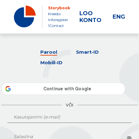
Storybook
LOO
Kreedix
ENG
KONTO
Inforegister
1Contact
Parool
Smart-ID
Mobiil-ID
VÕI