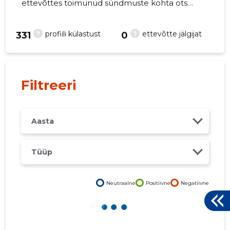
ettevõttes toimunud sündmuste kohta otse
oma mobiili, veebi või emailile. Õiged otsused
õigel ajal!
?
?
profiili külastust
ettevõtte jälgijat
331
0
1
Filtreeri
Aasta
Tüüp
Neutraalne
Positiivne
Negatiivne