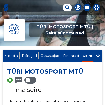
TÜRI MOTOSPORT MTÜ |
Seire sündmused
Meedia
Töötajad
Otsustajad
Finantsid
Seire
TÜRI MOTOSPORT MTÜ
Firma seire
Pane ettevõte jälgimise alla ja saa teavitusi