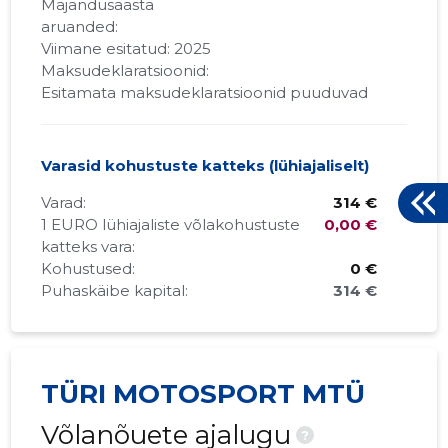
Majandusaasta
aruanded:
Viimane esitatud: 2025
Maksudeklaratsioonid:
Esitamata maksudeklaratsioonid puuduvad
Varasid kohustuste katteks (lühiajaliselt)
Varad:
314 €
1 EURO lühiajaliste võlakohustuste
0,00 €
katteks vara:
Kohustused:
0 €
Puhaskäibe kapital:
314 €
TÜRI MOTOSPORT MTÜ
Võlanõuete ajalugu
?