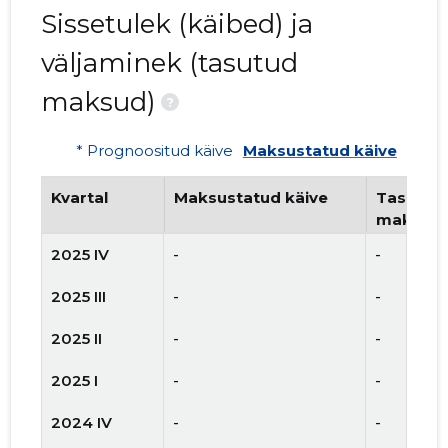
Sissetulek (käibed) ja
väljaminek (tasutud
maksud)
?
* Prognoositud käive
Maksustatud käive
Kvartal
Maksustatud käive
Tasutud 
maksud
2025 IV
-
-
2025 III
-
-
2025 II
-
-
2025 I
-
-
2024 IV
-
-