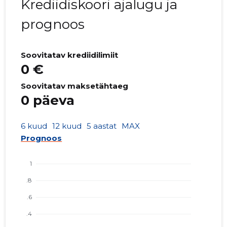
Krediidiskoori ajalugu ja
prognoos
Soovitatav krediidilimiit
0 €
Soovitatav maksetähtaeg
0 päeva
6 kuud
12 kuud
5 aastat
MAX
Prognoos