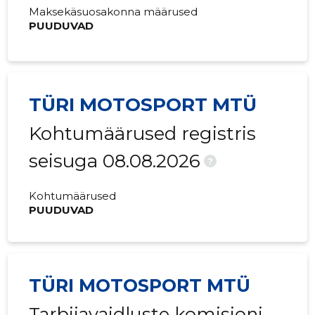
2019 II
-
-
Maksekäsuosakonna määrused
PUUDUVAD
2019 I
-
-
2018 IV
-
-
2018 III
-
-
TÜRI MOTOSPORT MTÜ
2018 II
-
-
Kohtumäärused registris
2018 I
-
-
seisuga 08.08.2026
?
2017 IV
-
-
Kohtumäärused
2017 III
-
-
PUUDUVAD
2017 II
-
-
2017 I
-
-
TÜRI MOTOSPORT MTÜ
2016 IV
-
-
Tarbijavaidluste komisjoni