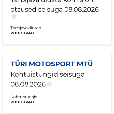
2016 III
-
-
otsused seisuga 08.08.2026
2016 II
-
-
?
2016 I
-
-
Tarbijavaidlused
PUUDUVAD
2015 IV
-
-
2015 III
-
-
2015 II
-
-
TÜRI MOTOSPORT MTÜ
2015 I
-
-
Kohtuistungid seisuga
08.08.2026
?
Kohtuistungid
PUUDUVAD