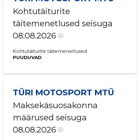
Kohtutäiturite
2021 IV
-
-
täitemenetlused seisuga
2021 III
-
-
08.08.2026
2021 II
-
-
?
2021 I
-
-
Kohtutäiturite täitemenetlused
PUUDUVAD
2020 IV
-
-
2020 III
-
-
2020 II
-
-
TÜRI MOTOSPORT MTÜ
2020 I
-
-
Maksekäsuosakonna
2019 IV
-
-
määrused seisuga
08.08.2026
2019 III
-
-
?