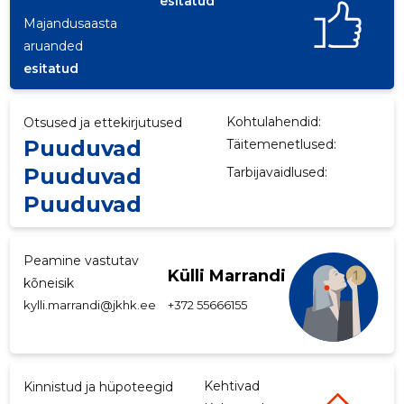
esitatud
Majandusaasta
p
aruanded
esitatud
Kohtulahendid:
Otsused ja ettekirjutused
Puuduvad
Täitemenetlused:
Puuduvad
Tarbijavaidlused:
Puuduvad
Peamine vastutav
Külli Marrandi
kõneisik
kylli.marrandi@jkhk.ee
+372 55666155
Kehtivad
Kinnistud ja hüpoteegid