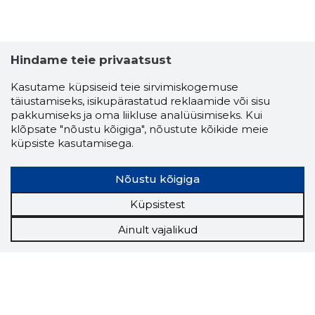
Hindame teie privaatsust
Kasutame küpsiseid teie sirvimiskogemuse
täiustamiseks, isikupärastatud reklaamide või sisu
pakkumiseks ja oma liikluse analüüsimiseks. Kui
klõpsate "nõustu kõigiga", nõustute kõikide meie
küpsiste kasutamisega.
Nõustu kõigiga
Küpsistest
Ainult vajalikud