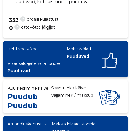
puuduvad, kohtuistungid puuduvad,
majandusaasta aruanded esitatud. Peamine
vastutav kõneisik, kylli.marrandi@jkhk.ee,
?
profiili külastust
333
+372 55666155
?
ettevõtte jälgijat
0
1
Kehtivad võlad
Maksuvõlad
Puuduvad
Võlausaldajate võlanõuded
Puuduvad
Sissetulek / käive
Kuu keskmine käive
Puudub
Väljaminek / maksud
Puudub
Aruandluskohustus
Maksudeklaratsioonid