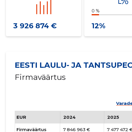
0 %
3 926 874 €
12%
EESTI LAULU- JA TANTSUPE
Firmaväärtus
Varade
EUR
2024
2025
Firmaväärtus
7 846 963 €
7 477 472 