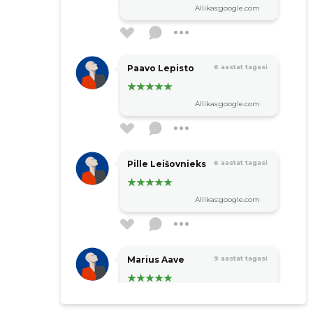
Allikas:google.com
Paavo Lepisto
6 aastat tagasi
Allikas:google.com
Pille Leišovnieks
6 aastat tagasi
Allikas:google.com
Marius Aave
9 aastat tagasi
Allikas:google.com