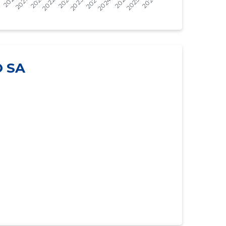
237 744 €
156 063 €
174 009 €
93 953 €
58 302 €
61 693 €
O SA
51 828 €
54 797 €
48 067 €
50 374 €
65 235 €
68 994 €
56 413 €
49 065 €
63 989 €
68 018 €
40 622 €
42 575 €
58 917 €
62 286 €
80 156 €
85 219 €