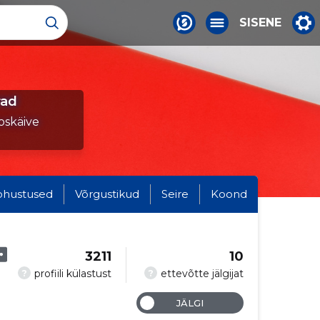
SISENE
rad
oskäive
ohustused
Võrgustikud
Seire
Koond
3211
10
?
?
profiili külastust
ettevõtte jälgijat
JÄLGI