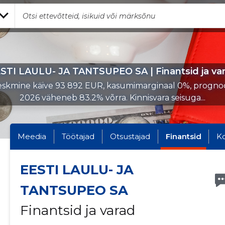
STI LAULU- JA TANTSUPEO SA | Finantsid ja va
skmine käive 93 892 EUR, kasumimarginaal 0%, progno
2026 väheneb 83.2% võrra. Kinnisvara seisuga...
Meedia
Töötajad
Otsustajad
Finantsid
K
EESTI LAULU- JA
TANTSUPEO SA
Finantsid ja varad