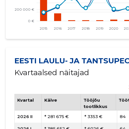
EESTI LAULU- JA TANTSUPE
Kvartaalsed näitajad
Kvartal
Käive
Tööjõu
Tööt
tootlikkus
2026 II
* 281 675 €
* 3353 €
84
2026 I
* 385 652 €
* 6026 €
64