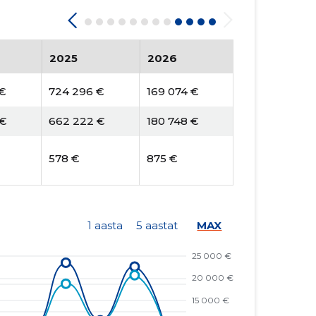
2025
2026
 €
724 296 €
169 074 €
 €
662 222 €
180 748 €
578 €
875 €
1 aasta
5 aastat
MAX