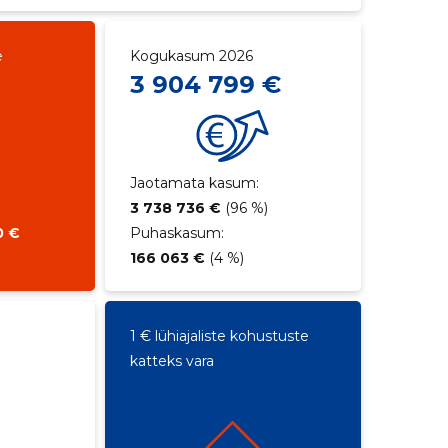
e
Kogukasum 2026
3 904 799 €
Jaotamata kasum:
3 738 736 €
(96 %)
0 €
Puhaskasum:
166 063 €
(4 %)
1 € lühiajaliste kohustuste
katteks vara