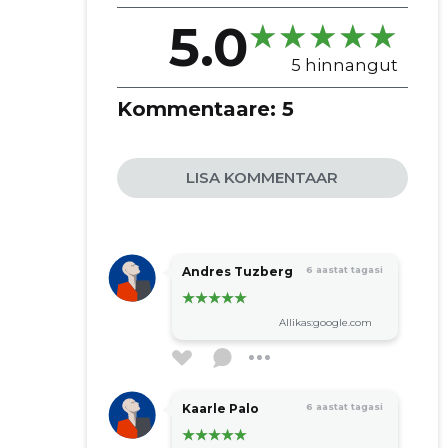
5.0
5 hinnangut
Kommentaare:
5
LISA KOMMENTAAR
Andres Tuzberg
6 aastat tagasi
Allikas:google.com
Kaarle Palo
6 aastat tagasi