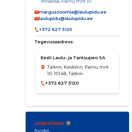
linnaosa, Pärnu mnt 10
margus.toomla@laulupidu.ee
laulupidu@laulupidu.ee
+372 627 3125
Tegevusaadress:
Eesti Laulu- ja Tantsupeo SA
Tallinn, Kesklinn, Pärnu mnt
10, 10148, Tallinn
+372 627 3120
MÄRKSÕNAD
?
fondid