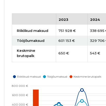
2023
2024
Riiklikud maksud
751 928 €
338 695
Tööjõumaksud
601 153 €
329 706
Keskmine
650 €
543 €
brutopalk