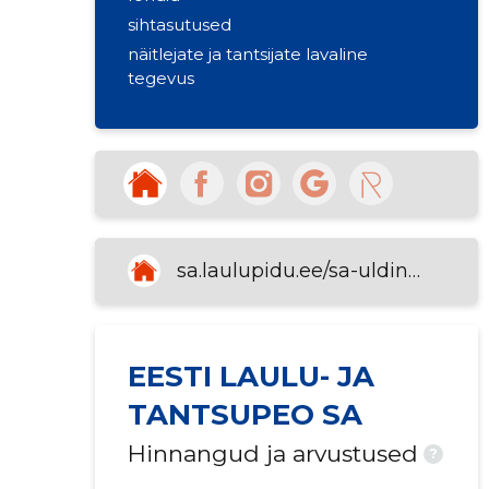
sihtasutused
näitlejate ja tantsijate lavaline
tegevus
sa.laulupidu.ee/sa-uldinfo
EESTI LAULU- JA
TANTSUPEO SA
Hinnangud ja arvustused
?