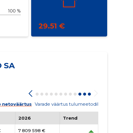
100 %
29.51 €
O SA
 netoväärtus
Varade väärtus tulumeetodil
2026
Trend
€
7 809 598 €