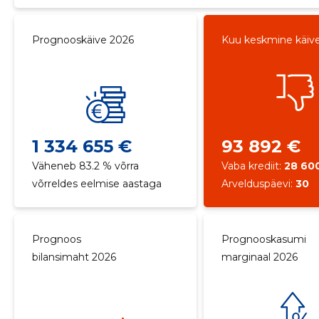
Prognooskäive 2026
Kuu keskmine käiv
1 334 655 €
93 892 €
Väheneb 83.2 % võrra
Vaba krediit:
28 60
võrreldes eelmise aastaga
Arvelduspäevi:
30
Prognoos
Prognooskasumi
bilansimaht 2026
marginaal 2026