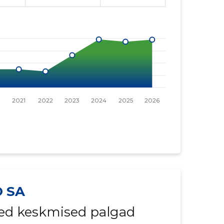
O SA
ed keskmised palgad