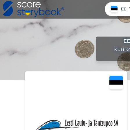
EE
EE
Kuu ke