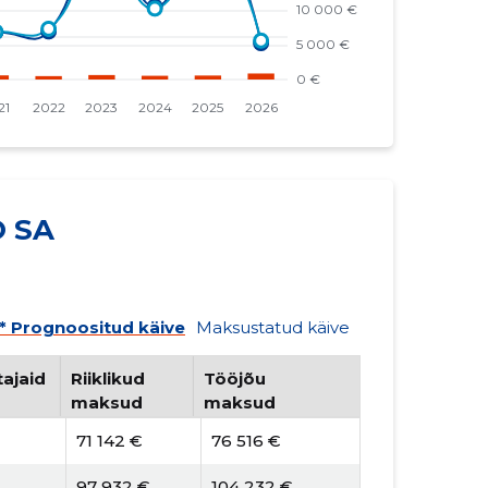
O SA
* Prognoositud käive
Maksustatud käive
ajaid
Riiklikud
Tööjõu
maksud
maksud
71 142 €
76 516 €
97 932 €
104 232 €